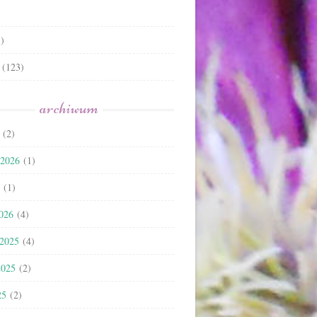
)
(123)
archiwum
(2)
 2026
(1)
(1)
2026
(4)
 2025
(4)
2025
(2)
25
(2)