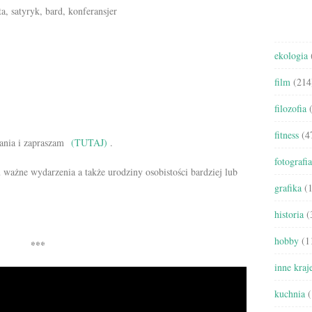
a, satyryk, bard, konferansjer
ekologia
film
(214
filozofia
(
fitness
(4
ania i zapraszam
(TUTAJ)
.
fotografia
u ważne wydarzenia a także urodziny osobistości bardziej lub
grafika
(1
historia
(
hobby
(1
***
inne kraj
kuchnia
(