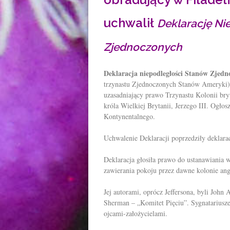
uchwalił
Deklarację Ni
Zjednoczonych
Deklaracja niepodległości Stanów Zjedn
trzynastu Zjednoczonych Stanów Ameryki) 
uzasadniający prawo Trzynastu Kolonii bry
króla Wielkiej Brytanii, Jerzego III. Ogłos
Kontynentalnego.
Uchwalenie Deklaracji poprzedziły deklara
Deklaracja głosiła prawo do ustanawiania
zawierania pokoju przez dawne kolonie an
Jej autorami, oprócz Jeffersona, byli John
Sherman – „Komitet Pięciu”. Sygnatariusz
ojcami-założycielami.