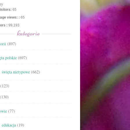
ny
isitors:
65
age views: :
65
tors :
99,193
kategorie
orii
(897)
ta polskie
(697)
święta nietypowe
(662)
(123)
(130)
owie
(77)
edukacja
(19)