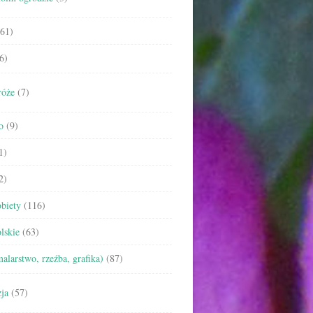
61)
6)
róże
(7)
o
(9)
1)
2)
biety
(116)
lskie
(63)
malarstwo, rzeźba, grafika)
(87)
ja
(57)