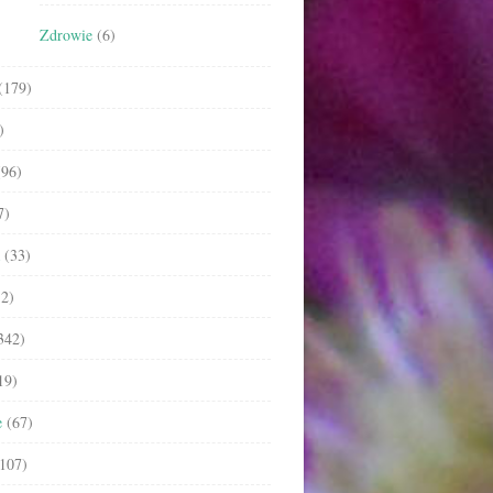
Zdrowie
(6)
(179)
)
96)
7)
(33)
2)
342)
19)
e
(67)
107)