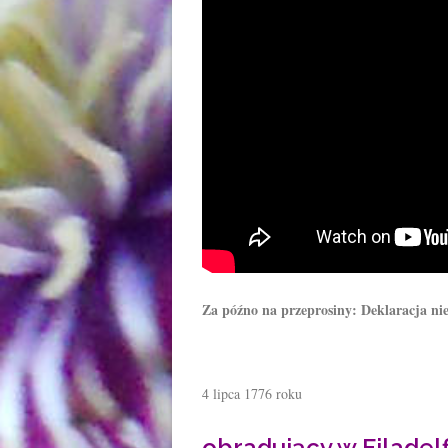
Za późno na przeprosiny: Deklaracja nie
4 lipca 1776 roku
obradujący w Filadelf