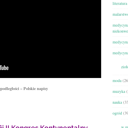
literatura
malarstw
medycyna
niekonwe
medycyna
medycyna
zioł
moda
(26
podległości – Polskie napisy
muzyka
(
nauka
(33
ogród
(39
ii II Kongres Kontynentalny
w m