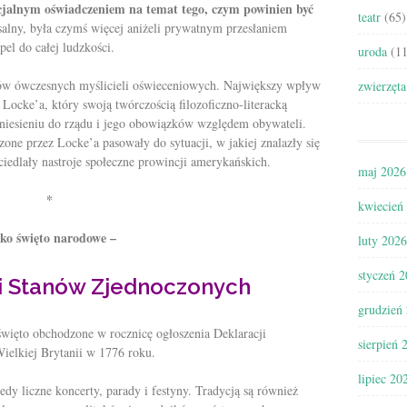
cjalnym oświadczeniem na temat tego, czym powinien być
teatr
(65)
alny, była czymś więcej aniżeli prywatnym przesłaniem
pel do całej ludzkości.
uroda
(11
ów ówczesnych myślicieli oświeceniowych. Największy wpływ
zwierzęta
Locke’a, który swoją twórczością filozoficzno-literacką
niesieniu do rządu i jego obowiązków względem obywateli.
zone przez Locke’a pasowały do sytuacji, w jakiej znalazły się
ciedlały nastroje społeczne prowincji amerykańskich.
maj 2026
*
kwiecień
ako święto narodowe –
luty 2026
styczeń 
i Stanów Zjednoczonych
grudzień
 święto obchodzone w rocznicę ogłoszenia Deklaracji
sierpień 
ielkiej Brytanii w 1776 roku.
lipiec 20
y liczne koncerty, parady i festyny. Tradycją są również