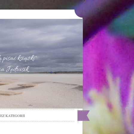
u
 pisać książki"
na Jędrusik
BEZ KATEGORII