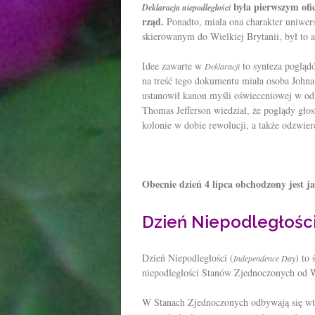
była pierwszym ofi
Deklaracja niepodległości
rząd.
Ponadto, miała ona charakter uniwers
skierowanym do Wielkiej Brytanii, był to a
Idee zawarte w
to synteza pogląd
Deklaracji
na treść tego dokumentu miała osoba Johna 
ustanowił kanon myśli oświeceniowej w od
Thomas Jefferson wiedział, że poglądy głos
kolonie w dobie rewolucji, a także odzwier
Obecnie dzień 4 lipca obchodzony jest j
Dzień Niepodległośc
Dzień Niepodległości (
) to
Independence Day
niepodległości Stanów Zjednoczonych od W
W Stanach Zjednoczonych odbywają się wted