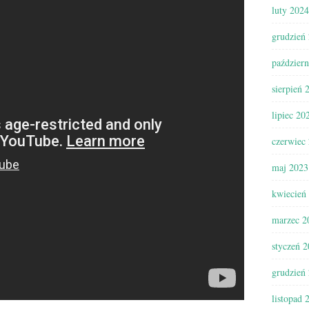
luty 2024
grudzień
paździer
sierpień 
lipiec 20
czerwiec
maj 2023
kwiecień
marzec 2
styczeń 
grudzień
listopad 