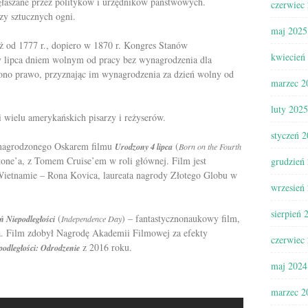
głaszane przez polityków i urzędników państwowych.
czerwiec
zy sztucznych ogni.
maj 2025
uż od 1777 r., dopiero w 1870 r. Kongres Stanów
kwiecień
ty lipca dniem wolnym od pracy bez wynagrodzenia dla
ono prawo, przyznając im wynagrodzenia za dzień wolny od
marzec 2
luty 2025
i wielu amerykańskich pisarzy i reżyserów.
styczeń 
a nagrodzonego Oskarem filmu
(
Urodzony 4 lipca
Born on the Fourth
tone’a, z Tomem Cruise’em w roli głównej. Film jest
grudzień
 Wietnamie – Rona Kovica, laureata nagrody Złotego Globu w
wrzesień
sierpień 
(
) – fantastycznonaukowy film,
ń Niepodległości
Independence Day
 Film zdobył Nagrodę Akademii Filmowej za efekty
czerwiec
z 2016 roku.
podległości: Odrodzenie
maj 2024
marzec 2