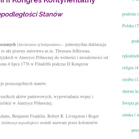
epodległości Stanów
podróże
(
Polska
(7
pod
oczonych
(
jednomyślna deklaracja
Declaration of Independence
–
to akt prawny autorstwa m.in. Thomasa Jeffersona,
rękodzieł
tyjskich w Ameryce Północnej do wolności i niezależności od
zona 4 lipca 1776 w Filadelfii podczas II Kongresu
religia
(4
rzeźba
(1
cje poszczególnych stanów.
sławne ko
 wszelkich aktów państwowych, wypowiadania wojny i
gielskie w Ameryce Północnej.
Święta po
sztuka ( 
 Adams, Benjamin Franklin, Robert R. Livingston i Roger
e
zostali nazwani przez kolonistów
Deklaracji niepodległości
poez