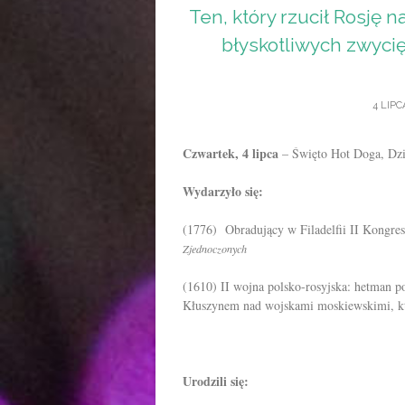
Ten, który rzucił Rosję n
błyskotliwych zwycię
4 LIPC
Czwartek, 4 lipca
– Święto Hot Doga, Dzi
Wydarzyło się:
(1776) Obradujący w Filadelfii II Kongre
Zjednoczonych
(1610) II wojna polsko-rosyjska: hetman p
Kłuszynem nad wojskami moskiewskimi, kt
Urodzili się: