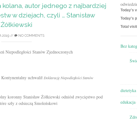
odwiedzi
a kolana, autor jednego z najbardziej
Today's v
stw w dziejach, czyli … Stanisław
Today's p
Żółkiewski
Total visi
A 2019
//
NO COMMENTS
Bez kateg
eń Niepodległości Stanów Zjednoczonych
Świę
s Kontynentalny uchwalił
Deklarację Niepodległości Stanów
dietetyka
olny koronny Stanisław Żółkiewski odniósł zwycięstwo pod
edukacja
óre szły z odsieczą Smoleńskowi
Zdr