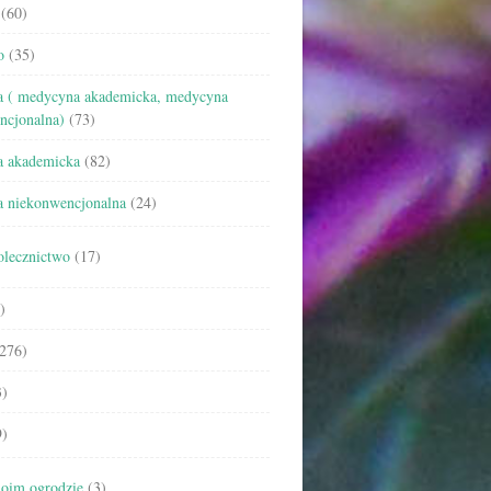
(60)
o
(35)
 ( medycyna akademicka, medycyna
ncjonalna)
(73)
 akademicka
(82)
 niekonwencjonalna
(24)
olecznictwo
(17)
)
276)
)
)
oim ogrodzie
(3)