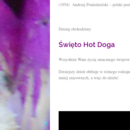
(1954) Andrzej Poniedzielski – polski poet
Dzisiaj obchodzimy
Święto Hot Doga
Wszystkim Wam życzę smacznego świętow
Dzisiejszy dzień obfituje w różnego rodzaj
mniej szacownych, a więc do dzieła!