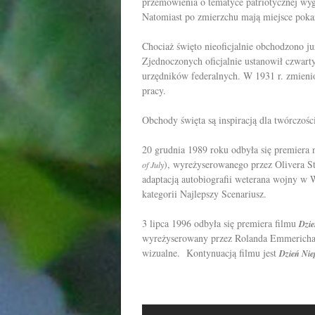
przemówienia o tematyce patriotycznej wy
Natomiast po zmierzchu mają miejsce poka
Chociaż święto nieoficjalnie obchodzono j
Zjednoczonych oficjalnie ustanowił czwar
urzędników federalnych. W 1931 r. zmieni
pracy.
Obchody święta są inspiracją dla twórczośc
20 grudnia 1989 roku odbyła się premier
), wyreżyserowanego przez Olivera S
of July
adaptacją autobiografii weterana wojny w
kategorii Najlepszy Scenariusz.
3 lipca 1996 odbyła się premiera filmu
Dzie
wyreżyserowany przez Rolanda Emmericha.
wizualne. Kontynuacją filmu jest
Dzień Nie