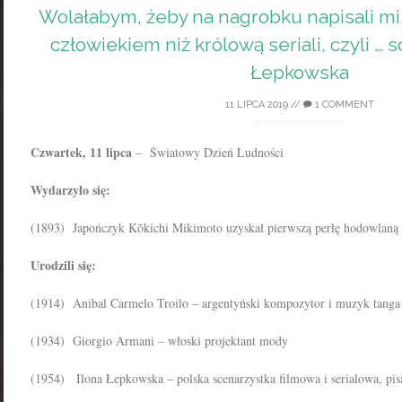
Wolałabym, żeby na nagrobku napisali m
człowiekiem niż królową seriali, czyli … 
Łepkowska
11 LIPCA 2019
//
1 COMMENT
Czwartek, 11 lipca
– Światowy Dzień Ludności
Wydarzyło się:
(1893) Japończyk Kōkichi Mikimoto uzyskał pierwszą perłę hodowlaną
Urodzili się:
(1914) Anibal Carmelo Troilo – argentyński kompozytor i muzyk tanga
(1934) Giorgio Armani – włoski projektant mody
(1954) Ilona Łepkowska – polska scenarzystka filmowa i serialowa, pis