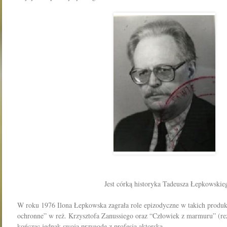
Jest córką historyka Tadeusza Łepkowskie
W roku 1976 Ilona Łepkowska zagrała role epizodyczne w takich produ
ochronne” w reż. Krzysztofa Zanussiego oraz “Człowiek z marmuru” (re
kończąc jednak swoją przygodę z profesją aktorską.