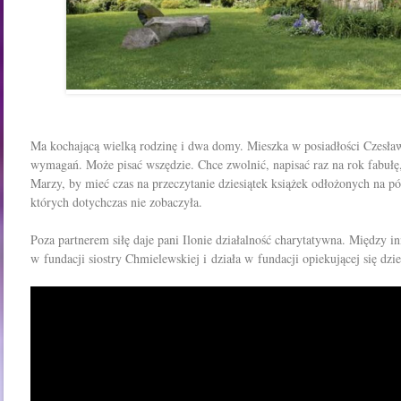
Ma kochającą wielką rodzinę i dwa
domy
. Mieszka w posiadłości Czesła
wymagań. Może pisać wszędzie. Chce zwolnić, napisać raz na rok fabułę
Marzy, by mieć czas na przeczytanie dziesiątek książek odłożonych na póź
których dotychczas nie zobaczyła.
Poza partnerem siłę daje pani Ilonie działalność charytatywna. Między i
w fundacji siostry Chmielewskiej i działa w fundacji opiekującej się dzi