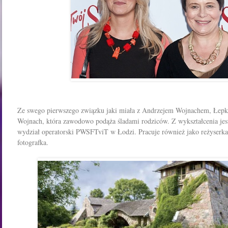
Ze swego pierwszego związku jaki miała z Andrzejem Wojnachem, Łep
Wojnach, która zawodowo podąża śladami rodziców. Z wykształcenia jes
wydział operatorski PWSFTviT w Łodzi. Pracuje również jako reżyserka, 
fotografka.