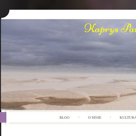
Kaprys Pan
BLOG
O MNIE
KULTUR