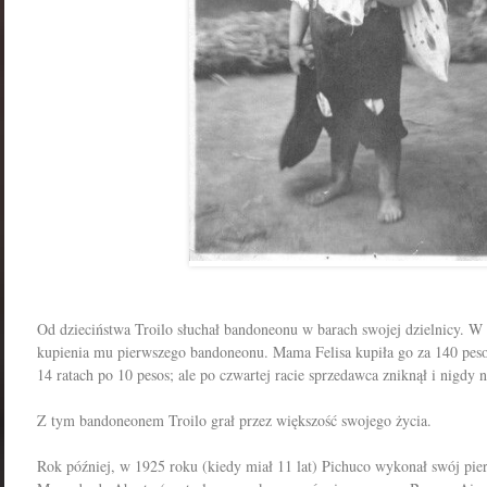
Od dzieciństwa Troilo słuchał bandoneonu w barach swojej dzielnicy.
W 
kupienia mu pierwszego bandoneonu.
Mama Felisa kupiła go za 140 peso
14 ratach po 10 pesos;
ale po czwartej racie sprzedawca zniknął i nigdy n
Z tym bandoneonem Troilo grał przez większość swojego życia.
Rok później, w 1925 roku (kiedy miał 11 lat) Pichuco wykonał swój pie