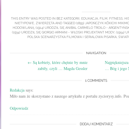
THIS ENTRY WAS POSTED IN
BEZ KATEGORII
,
EDUKACJA
,
FILM
,
FITNESS
,
HI
NIETYPOWE
,
ZWIERZĘTA
AND TAGGED
(1893) JAPOŃCZYK KŌKICHI MIKI
HODOWLANĄ
,
(1914) URODZIŁ SIĘ ANIBAL CARMELO TROILO - ARGENTYŃ
(1934) URODZIŁ SIĘ GIORGIO ARMANI - WŁOSKI PROJEKTANT MODY
,
(1954) 
POLSKA SCENARZYSTKA FILMOWA I SERIALOWA PISARKA
,
ŚWIAT
Post
NAVIGATION
←
Są kobiety, które chętnie by mnie
Najpiękniejsza
navigation
zabiły, czyli … Magda Gessler
… Bóg i jego
1 COMMENTS
Redakcja
says:
Miło nam że skorzystano z naszego artykułu z portalu zyciorysy.info. P
Odpowiedz
DODAJ KOMENTARZ