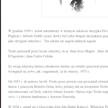
W grudniu 1930 r. został zatrudniony w słynnym sekstecie skrzypka Elvi
Pugliese i Alfredo Gobbi (syna) (który był tylko drugim skrzypkiem grupy
jako dyrygent orkiestry).
Ten sekstet nie nagrał żadnych nagrań.
Troilo przeszedł przez liczne orkiestry, m.in. Juan
Maglio , Julio d
Pacho
D’Agostino i Juan Carlos Cobián .
Ze swoją orkiestrą (której członkowie bardzo się różnili) pracował praw
występach na żywo, jak i nagraniach, aż do śmierci, 1975 r.
Od 1953 r. do połowy lat 60. Troilo przez pewien czas prowadził równo
duecie z gitarzystą Roberto Grelą, który później stał się kwartetem Troil
zdystansowany od Greli, założył własny kwartet.
Oprócz tego Troilo nag
) z duetem bandoneon z Ástorem Piazzollą .
Volver
W 1938 r. ożenił się z Greczynką Zitą (Ida Dudui Kalacci).
Właściwie Pi