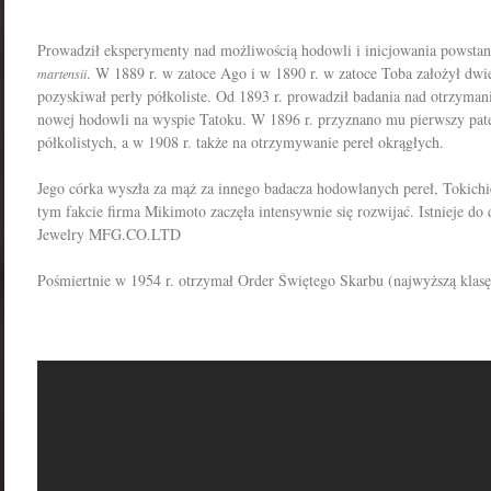
Prowadził eksperymenty nad możliwością hodowli i inicjowania powstan
. W 1889 r. w zatoce Ago i w 1890 r. w zatoce Toba założył dwi
martensii
pozyskiwał perły półkoliste. Od 1893 r. prowadził badania nad otrzyman
nowej hodowli na wyspie Tatoku. W 1896 r. przyznano mu pierwszy pate
półkolistych, a w 1908 r. także na otrzymywanie pereł okrągłych.
Jego córka wyszła za mąż za innego badacza hodowlanych pereł, Tokich
tym fakcie firma Mikimoto zaczęła intensywnie się rozwijać. Istnieje do
Jewelry MFG.CO.LTD
Pośmiertnie w 1954 r. otrzymał Order Świętego Skarbu (najwyższą klas