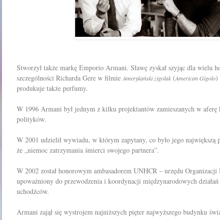
Stworzył także markę Emporio Armani. Sławę zyskał szyjąc dla wielu h
szczególności Richarda Gere w filmie
(
)
Amerykański żigolak
American Gigolo
produkuje także perfumy.
W 1996 Armani był jednym z kilku projektantów zamieszanych w aferę 
polityków.
W 2001 udzielił wywiadu, w którym zapytany, co było jego największą p
że „niemoc zatrzymania śmierci swojego partnera”.
W 2002 został honorowym ambasadorem UNHCR – urzędu Organizacji
upoważniony do przewodzenia i koordynacji międzynarodowych działań 
uchodźców.
Armani zajął się wystrojem najniższych pięter najwyższego budynku świat