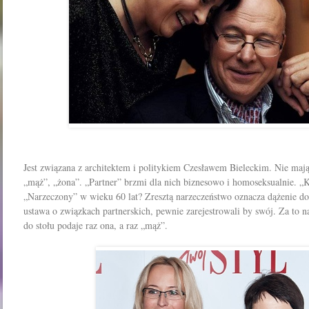
Jest związana z architektem i politykiem Czesławem Bieleckim. Nie mają
„mąż”, „żona”. „Partner” brzmi dla nich biznesowo i homoseksualnie. „
„Narzeczony” w wieku 60 lat? Zresztą narzeczeństwo oznacza dążenie do
ustawa o związkach partnerskich, pewnie zarejestrowali by swój. Za to n
do stołu podaje raz ona, a raz „mąż”.