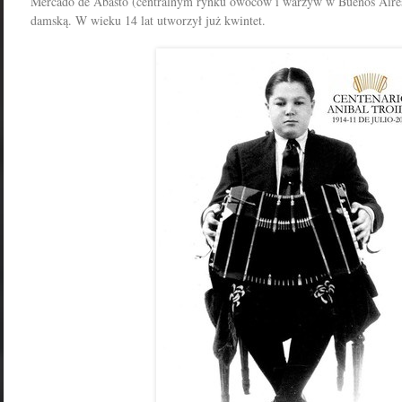
Mercado de Abasto (centralnym rynku owoców i warzyw w Buenos Aire
damską.
W wieku 14 lat utworzył już kwintet.