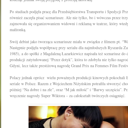
Po studiach podjęła pracę dla Przedsiębiorstwa Transportu i Spedycji P
również zaczęła pisać scenariusze. Ale nie tylko, bo i wówczas przez trz
zajmowała się organizowaniem widowni i reklamą w teatrze, który wted
małżonką.
Swój debiut jako tworząca scenariusze miała w związku z filmem pt. “W
Następnie podjęła współpracę przy serialu dla najmłodszych Ryszarda Z
1985), a do spółki z Magdaleną Łazarkiewicz napisała też scenariusz do d
produkcji zatytułowanej “Przez dotyk”, która to zdobyła nie tylko nagr
Gdyni, lecz także prestiżową nagrodę Grand Prix na Femmes Film Festiv
Polacy jednak oprócz wielu poważnych produkcji kinowych pokochali Ł
seriale w Polsce. Razem z Wojciechem Niżyńskim potrafiła stworzyć cho
później “Na dobre i na złe”, oraz “M jak miłość” i “Barwy szczęścia”. Pr
wręczenie nagrody Super Wiktora – za całokształt twórczych osiągnięć.