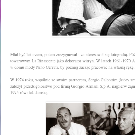
Miał być lekarzem, potem zrezygnował i zainteresował się fotografią. P
towarowym La Rinascente jako dekorator witryn. W latach 1961-1970 A
w domu mody Nino Cerruti, by później zacząć pracować na własną rękę.
W 1974 roku, wspólnie ze swoim partnerem, Sergio Galeottim (który z
założył przedsiębiorstwo pod firmą Giorgio Armani S.p.A. najpierw zaj
1975 również damską.