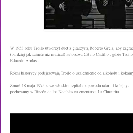
W 1953 roku Troilo utworzył duet z gitarzystą Roberto Grelą, aby zagra
(bardziej jak sainete niż musical) autorstwa Cátulo Castillo , gdzie Troil
Eduardo Arolasa.
Różni historycy podejrzewają Troilo o uzależnienie od alkoholu i kokain
Zmarł 18 maja 1975 r. we włoskim szpitalu z powodu udaru i kolejnych z
pochowany w Rincón de los Notables na cmentarzu La Chacarita.