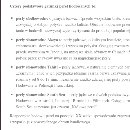
Cztery podstawowe gatunki pereł hodowanych to:
perły słodkowodne
o jasnych barwach (przede wszystkim białe, kre
zazwyczaj o słabym połysku, rzadko kuliste. Obecnie hodowane prz
tanie w hodowli, zazwyczaj wykorzystywane do produkcji popularnej 
perły słonowodne Akoya
to perły jądrowe, o kulistym kształcie, jas
srebrnoszara, słomkowozłota) i wysokim połysku. Osiągają rozmia
przede wszystkim w Japonii, na mniejszą skalę również w Chinach i
połysk przez znawców uważane są za najpiękniejsze perły.
perły słonowodne Tahiti
– perły jądrowe, o naturalnie ciemnych ba
„czarnymi”, choć w ich przypadku idealnie czarna barwa uznawana je
rozmiary od 8 do 18 mm, niezmiernie rzadko zdarzają się perły po
Hodowane w Polinezji Francuskiej.
perły słonowodne South Sea
– perły jądrowe o dwóch podstawowych 
Hodowane w Australii, Indonezji, Birmie i na Filipinach. Osiągają 
South Sea nazywana jest czasem „Królową pereł”.
Rozpoczęcie hodowli pereł na początku XX wieku spowodowało zaprzest
i wyparło je z powszechnego obrotu handlowego.