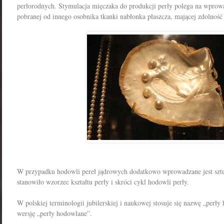
perłorodnych. Stymulacja mięczaka do produkcji perły polega na wprowa
pobranej od innego osobnika tkanki nabłonka płaszcza, mającej zdolność
W przypadku hodowli pereł jądrowych dodatkowo wprowadzane jest sztuc
stanowiło wzorzec kształtu perły i skróci cykl hodowli perły.
W polskiej terminologii jubilerskiej i naukowej stosuje się nazwę „perły
wersję „perły hodowlane”.