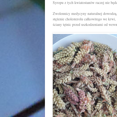
Syropu z tych kwiatostanów raczej nie będzi
Zwolennicy medycyny naturalnej dowodzą, 
stężenie cholesterolu całkowitego we krwi,
ściany tętnic przed uszkodzeniami od wewn