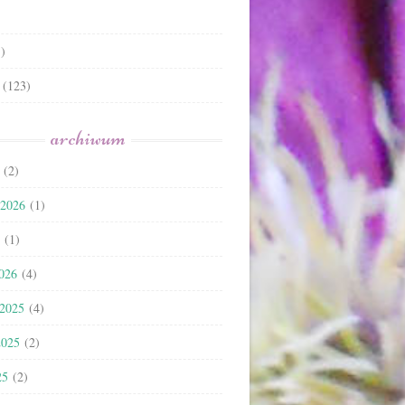
)
(123)
archiwum
(2)
 2026
(1)
(1)
2026
(4)
 2025
(4)
2025
(2)
25
(2)