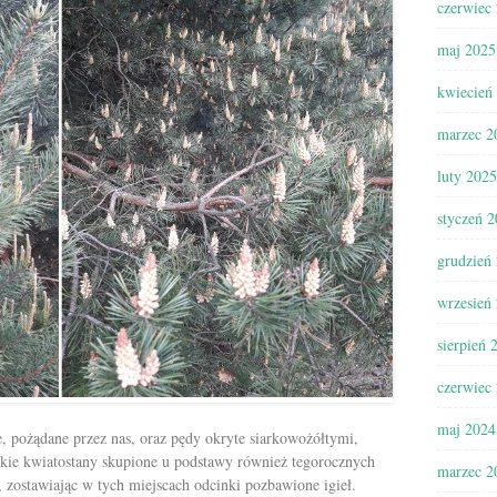
czerwiec
maj 2025
kwiecień
marzec 2
luty 2025
styczeń 
grudzień
wrzesień
sierpień 
czerwiec
maj 2024
, pożądane przez nas, oraz pędy okryte
siarkowożółtymi,
kie kwiatostany
skupione u podstawy również tegorocznych
marzec 2
 zostawiając w tych miejscach odcinki pozbawione igieł.