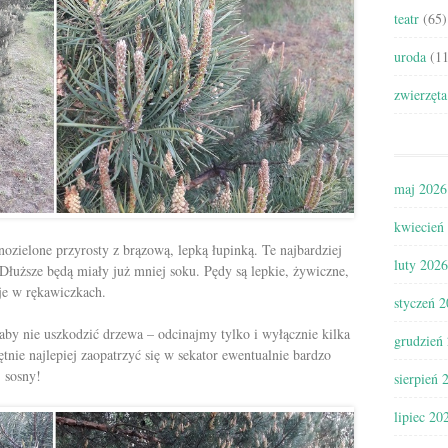
teatr
(65)
uroda
(11
zwierzęta
maj 2026
kwiecień
nozielone przyrosty z brązową, lepką łupinką. Te najbardziej
luty 2026
Dłuższe będą miały już mniej soku. Pędy są lepkie, żywiczne,
 je w rękawiczkach.
styczeń 
by nie uszkodzić drzewa – odcinajmy tylko i wyłącznie kilka
grudzień
nie najlepiej zaopatrzyć się w sekator ewentualnie bardzo
j sosny!
sierpień 
lipiec 20