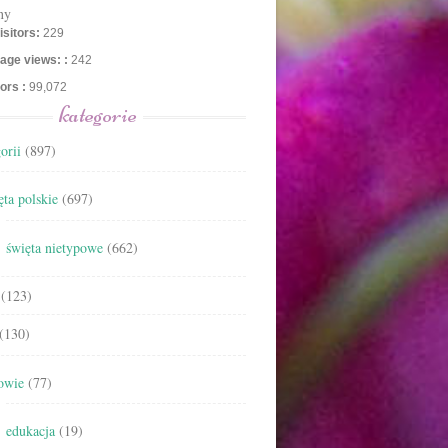
ny
isitors:
229
age views: :
242
tors :
99,072
kategorie
orii
(897)
ta polskie
(697)
święta nietypowe
(662)
(123)
(130)
owie
(77)
edukacja
(19)