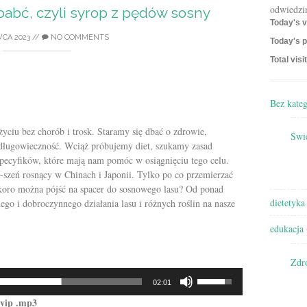
odwiedzi
babć, czyli syrop z pędów sosny
Today's v
CA 2023
//
NO COMMENTS
Today's p
Total visi
Bez kateg
yciu bez chorób i trosk. Staramy się dbać o zdrowie,
Świę
długowieczność. Wciąż próbujemy diet, szukamy zasad
pecyfików, które mają nam pomóc w osiągnięciu tego celu.
ń-szeń rosnący w Chinach i Japonii. Tylko po co przemierzać
 skoro można pójść na spacer do sosnowego lasu? Od ponad
dietetyka
ego i dobroczynnego działania lasu i różnych roślin na nasze
edukacja
Zdr
Używaj
02:01
strzałek
.vip .mp3
do