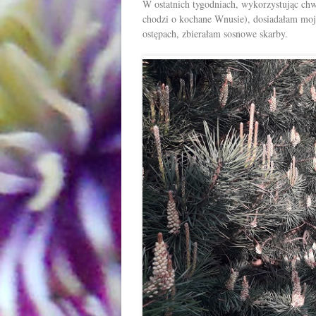
W ostatnich tygodniach, wykorzystując chw
chodzi o kochane Wnusie), dosiadałam mo
ostępach, zbierałam sosnowe skarby.