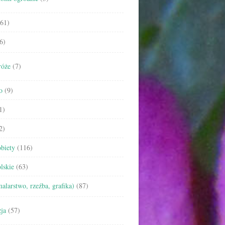
61)
6)
róże
(7)
o
(9)
1)
2)
biety
(116)
lskie
(63)
malarstwo, rzeźba, grafika)
(87)
ja
(57)