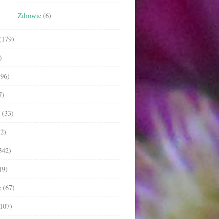
Zdrowie
(6)
(179)
)
96)
7)
(33)
2)
342)
19)
e
(67)
107)