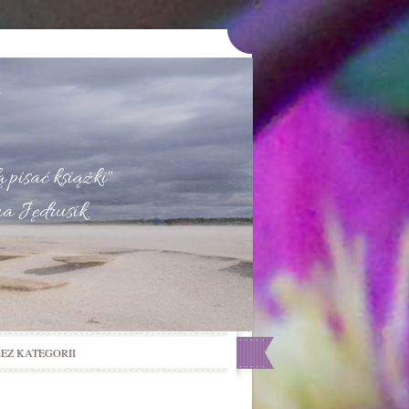
u
 pisać książki"
na Jędrusik
BEZ KATEGORII