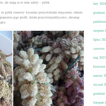
e, ale mają za to inne zalety – pyłek.
luty 2024
że pyłek sosnowy wyraźnie przeciwdziała zmęczeniu, obniża
grudzień
 poprawia jego profil, działa przeciwmiażdżycowo, chroniąc
paździer
ątrz.
sierpień 
lipiec 20
czerwiec
maj 2023
kwiecień
marzec 2
styczeń 
grudzień
listopad 