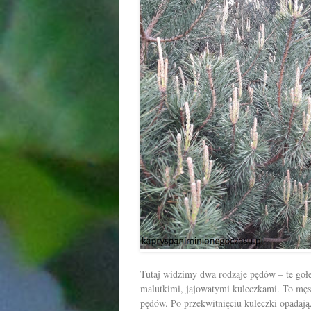
Tutaj widzimy dwa rodzaje pędów – te gołe
malutkimi, jajowatymi kuleczkami. To męs
pędów. Po przekwitnięciu kuleczki opadają,