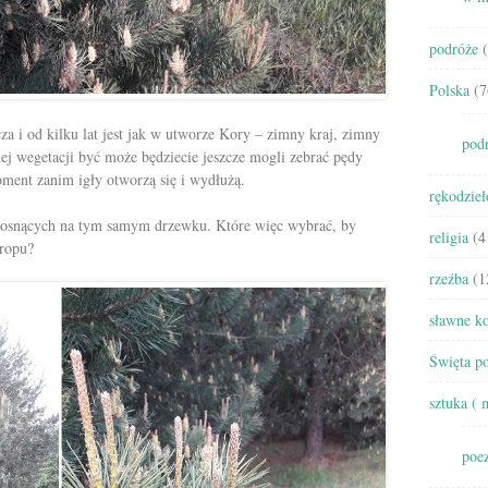
podróże
(
Polska
(7
za i od kilku lat jest jak w utworze Kory – zimny kraj, zimny
pod
ej wegetacji być może będziecie jeszcze mogli zebrać pędy
ent zanim igły otworzą się i wydłużą.
rękodzieł
 rosnących na tym samym drzewku. Które więc wybrać, by
religia
(4
yropu?
rzeźba
(1
sławne ko
Święta po
sztuka ( 
poez