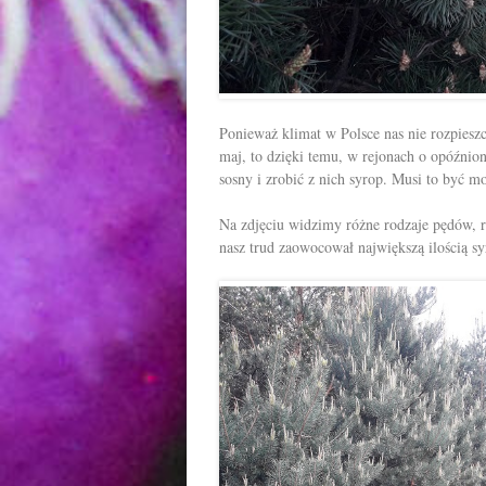
Ponieważ klimat w Polsce nas nie rozpieszc
maj, to dzięki temu, w rejonach o opóźnion
sosny i zrobić z nich syrop. Musi to być
mom
Na zdjęciu widzimy różne rodzaje pędów,
nasz trud zaowocował największą ilością s