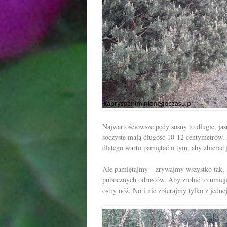
Najwartościowsze pędy sosny to długie, jas
soczyste mają długość 10-12 centymetrów. 
dlatego warto pamiętać o tym, aby zbierać
Ale pamiętajmy – zrywajmy wszystko tak, a
pobocznych odrostów. Aby zrobić to umiejęt
ostry nóż. No i nie zbierajmy tylko z jedne