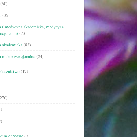
(60)
o
(35)
 ( medycyna akademicka, medycyna
ncjonalna)
(73)
 akademicka
(82)
 niekonwencjonalna
(24)
olecznictwo
(17)
)
276)
)
)
oim ogrodzie
(3)