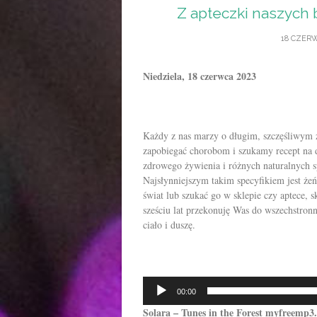
Z apteczki naszych 
18 CZERW
Niedziela, 18 czerwca 2023
Każdy z nas marzy o długim, szczęśliwym ż
zapobiegać chorobom i szukamy recept na 
zdrowego żywienia i różnych naturalnych s
Najsłynniejszym takim specyfikiem jest że
świat lub szukać go w sklepie czy aptece,
sześciu lat przekonuję Was do wszechstronn
ciało i duszę.
Odtwarzacz
00:00
plików
Solara – Tunes in the Forest myfreemp3
dźwiękowych