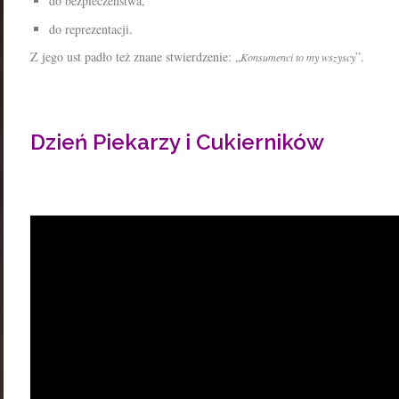
do bezpieczeństwa,
do reprezentacji.
Z jego ust padło też znane stwierdzenie: „
”.
Konsumenci to my wszyscy
Dzień Piekarzy i Cukierników