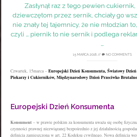
Zasłynął raz z tego pewien cukiernik,
dziewczętom przez sernik, chciały go wszy
nie znały tej tajemnicy, że nie młodzian to, 
czyli … piernik to nie sernik i podlega re
…
15 MARCA 2018
//
NO COMMENTS
Europejski Dzień Konsumenta, Światowy Dzie
Czwartek, 15marca –
Piekarzy i Cukierników, Międzynarodowy Dzień Przeciwko Brutalnoś
Europejski Dzień Konsumenta
Konsument
– w prawie polskim za konsumenta uważa się osobę fizyczną
czynności prawnej niezwiązanej bezpośrednio z jej działalnością gospoda
definicja zamieszczona w art. 22 Kodeksu cywilnego. Nowa definicja wes