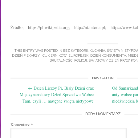
Źródło; https://pl.wikipedia.org; http://nt.interia.pl; https://www.kal
THIS ENTRY WAS POSTED IN
BEZ KATEGORII
,
KUCHNIA
,
ŚWIĘTA NIETYPO
DZIEŃ PIEKARZY I CUKIERNIKÓW
,
EUROPEJSKI DZIEŃ KONSUMENTA
,
MIĘD
BRUTALNOŚCI POLICJI
,
ŚWIATOWY DZIEŃ PRAW KO
Post
NAVIGATION
←
Dzień Liczby Pi, Biały Dzień oraz
Od Samarkandy 
navigation
Międzynarodowy Dzień Sprzeciwu Wobec
anty wobec pa
Tam, czyli … następne święta nietypowe
niedźwiedzia
DODAJ KOMENTARZ
Komentarz
*