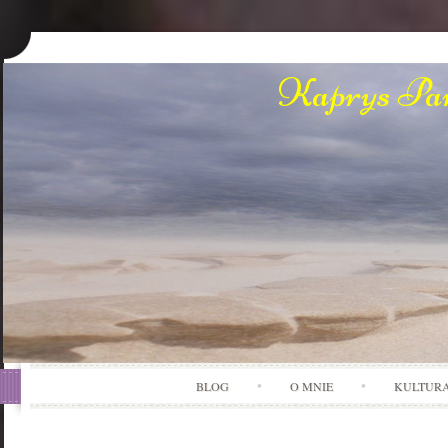
Kaprys Pan
BLOG
O MNIE
KULTUR