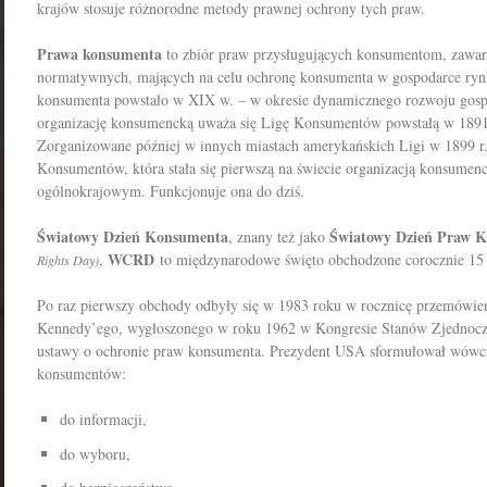
krajów stosuje różnorodne metody prawnej ochrony tych praw.
Prawa konsumenta
to zbiór praw przysługujących konsumentom, zawar
normatywnych, mających na celu ochronę konsumenta w gospodarce ryn
konsumenta powstało w XIX w. – w okresie dynamicznego rozwoju gosp
organizację konsumencką uważa się Ligę Konsumentów powstałą w 189
Zorganizowane później w innych miastach amerykańskich Ligi w 1899 r
Konsumentów, która stała się pierwszą na świecie organizacją konsumen
ogólnokrajowym. Funkcjonuje ona do dziś.
Światowy Dzień Konsumenta
Światowy Dzień Praw 
, znany też jako
WCRD
,
to międzynarodowe święto obchodzone corocznie 15
Rights Day)
Po raz pierwszy obchody odbyły się w 1983 roku w rocznicę przemówien
Kennedy’ego, wygłoszonego w roku 1962 w Kongresie Stanów Zjednocz
ustawy o ochronie praw konsumenta. Prezydent USA sformułował wówc
konsumentów:
do informacji,
do wyboru,