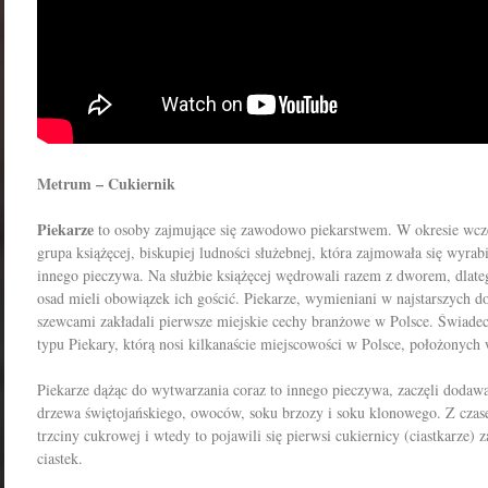
Metrum – Cukiernik
Piekarze
to osoby zajmujące się zawodowo piekarstwem. W okresie wcze
grupa książęcej, biskupiej ludności służebnej, która zajmowała się wyra
innego pieczywa. Na służbie książęcej wędrowali razem z dworem, dlate
osad mieli obowiązek ich gościć. Piekarze, wymieniani w najstarszych 
szewcami zakładali pierwsze miejskie cechy branżowe w Polsce. Świadec
typu Piekary, którą nosi kilkanaście miejscowości w Polsce, położonych 
Piekarze dążąc do wytwarzania coraz to innego pieczywa, zaczęli dodaw
drzewa świętojańskiego, owoców, soku brzozy i soku klonowego. Z czas
trzciny cukrowej i wtedy to pojawili się pierwsi cukiernicy (ciastkarze) 
ciastek.