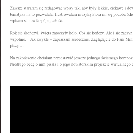
Zawsze starałam się redagować wpisy tak, aby były lekkie, ciekawe i dow
tematyka na to pozwalała. Ilustrowałam muzyką która mi się podoba (cho
wpisem stanowić spójną całość.
Rok się skończył, święta zatoczyły koło. Coś się kończy. Ale i się zacz
wspólnie. Jak zwykle – zapraszam serdecznie. Zaglądajcie do Pani Min
piszę …
Na zakończenie chciałam przedstawić jeszcze jednego świetnego kompoz
Niedługo będę o nim pisała i o jego nowatorskim projekcie wirtualnego 