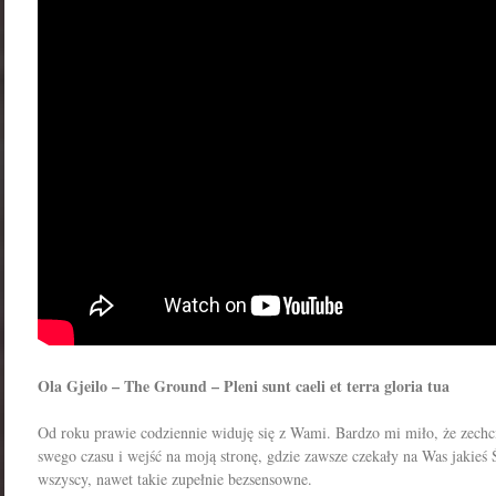
Ola Gjeilo – The Ground – Pleni sunt caeli et terra gloria tua
Od roku prawie codziennie widuję się z Wami. Bardzo mi miło, że zechci
swego czasu i wejść na moją stronę, gdzie zawsze czekały na Was jakie
wszyscy, nawet takie zupełnie bezsensowne.