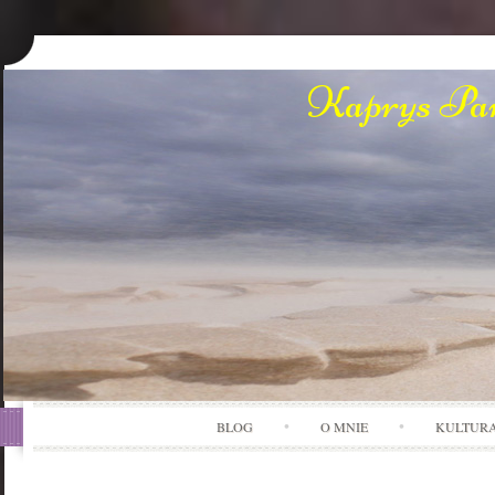
Kaprys Pan
BLOG
O MNIE
KULTUR