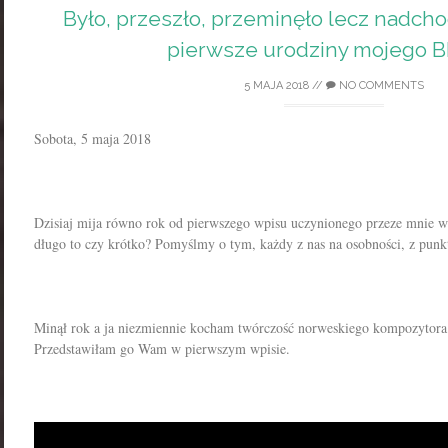
Było, przeszło, przeminęło lecz nadchod
pierwsze urodziny mojego 
5 MAJA 2018
//
NO COMMENTS
Sobota, 5 maja 2018
Dzisiaj mija równo rok od pierwszego wpisu uczynionego przeze mnie w 
długo to czy krótko? Pomyślmy o tym, każdy z nas na osobności, z punk
Minął rok a ja niezmiennie kocham twórczość norweskiego kompozytora 
Przedstawiłam go Wam w pierwszym wpisie.