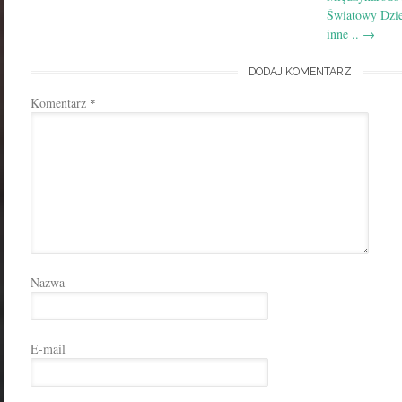
Światowy Dzie
inne ..
→
DODAJ KOMENTARZ
Komentarz
*
Nazwa
E-mail