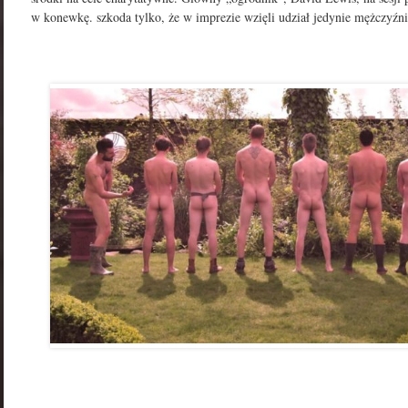
w konewkę. szkoda tylko, że w imprezie wzięli udział jedynie mężczyź