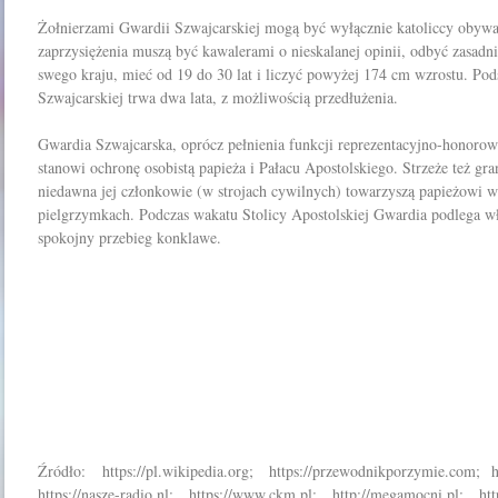
Żołnierzami Gwardii Szwajcarskiej mogą być wyłącznie katoliccy obyw
zaprzysiężenia muszą być kawalerami o nieskalanej opinii, odbyć zasadn
swego kraju, mieć od 19 do 30 lat i liczyć powyżej 174 cm wzrostu. Po
Szwajcarskiej trwa dwa lata, z możliwością przedłużenia.
Gwardia Szwajcarska, oprócz pełnienia funkcji reprezentacyjno-honorow
stanowi ochronę osobistą papieża i Pałacu Apostolskiego. Strzeże też gr
niedawna jej członkowie (w strojach cywilnych) towarzyszą papieżowi w
pielgrzymkach. Podczas wakatu Stolicy Apostolskiej Gwardia podlega wł
spokojny przebieg konklawe.
Źródło: https://pl.wikipedia.org; https://przewodnikporzymie.com; ht
https://nasze-radio.nl; https://www.ckm.pl; http://megamocni.pl; htt