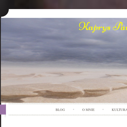
Kaprys Pan
BLOG
O MNIE
KULTUR