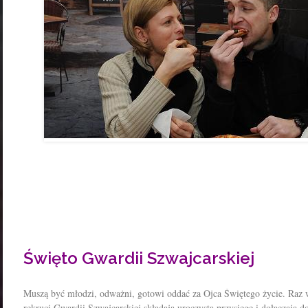
Święto Gwardii Szwajcarskiej
Muszą być młodzi, odważni, gotowi oddać za Ojca Świętego życie. Raz 
rekruci Gwardii Szwajcarskiej składają uroczystą przysięgę i dołączają d