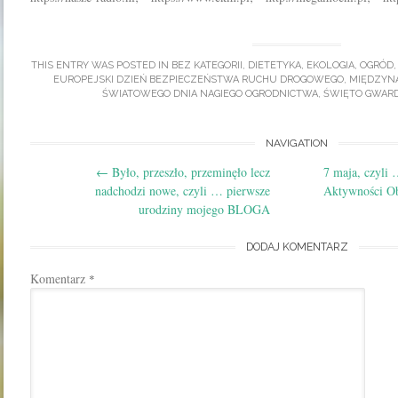
THIS ENTRY WAS POSTED IN
BEZ KATEGORII
,
DIETETYKA
,
EKOLOGIA
,
OGRÓD
EUROPEJSKI DZIEŃ BEZPIECZEŃSTWA RUCHU DROGOWEGO
,
MIĘDZYNA
ŚWIATOWEGO DNIA NAGIEGO OGRODNICTWA
,
ŚWIĘTO GWARD
Post
NAVIGATION
←
Było, przeszło, przeminęło lecz
7 maja, czyli 
navigation
nadchodzi nowe, czyli … pierwsze
Aktywności Ob
urodziny mojego BLOGA
DODAJ KOMENTARZ
Komentarz
*