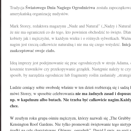
Światowego Dnia Nagiego Ogrodnictwa
Tradycja
została zapoczątkow
amerykańską organizację nudystów.
Mark Storey, redaktora magazynu „Nude and Natural” („Nadzy i Naturaln
że nie ma ograniczeń co do tego, kto powinien obchodzić to święto. Dlat
kobiety jak i mężczyźni, w każdym wieku i o różnych sylwetkach. Ważne 
Inicj
nagim jest rzeczą całkowicie naturalną i nie ma się czego wstydzić.
zaakceptować swoje ciało.
Ideą imprezy jest podejmowanie się prac ogrodniczych w stroju Adama, 
koszenie trawników czy przekopywanie grządek. Następnie należy te czy
sposób, by narzędzia ogrodnicze lub fragmenty roślin zasłaniały „strateg
Ludzie ceniący sobie swobodę właśnie w ten dzień rozbierają się i sadzą 
nie ma żadnych zasad i dopuszc
mówi Storey, w sposobie celebrowania
np. w kapeluszu albo butach. Nie trzeba być całkowicie nagim.
Każdy
chce.
W zeszłym roku grupa ośmiu mężczyzn, którzy nazwali się „The Grubby
Kensington Roof Gardens. Nie tylko promowali świętowanie tego nietypow
środki na cele charytatywne. Główny „ogrodnik”, David Lewis, na sesji p