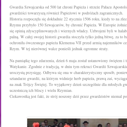
Gwardia Szwajcarska od 500 lat chroni Papieża i strzeże Pałacu Aposto
gwardziści towarzyszą również Papieżowi w podróżach zagranicznych.
Historia rozpoczęła się dokładnie 22 stycznia 1506 roku, kiedy to na zlec
Rzymu przybyło 150 Szwajcarów, by chronić Papieża. W Europie żołnierz
się opinią zdyscyplinowanych i wiernych władcy. Uzbrojeni byli w halab
palną. W całej swojej historii gwardia stoczyła tylko jedną bitwę, za to
ochroniła ówczesnego papieża Klemensa VII przed armią najemników cesa
Rzym. W tej nierównej walce ponieśli jednak ogromne straty.
Na pamiątkę tego zdarzenia, dzień 6 maja został ustanowiony świętem i 
Watykanie. Zgodnie z tradycją, w dniu tym rekruci Gwardii Szwajcarski
uroczystą przysięgę. Odbywa się ona w charakterystyczny sposób, poniew
sztandarze gwardii, na którym widnieje herb papieża, prawą zaś, wyciąga
na znak Trójcy Świętej. To wyjątkowy dzień szczególnie dla młodych gw
uczestniczą ich bliscy i wielu Rzymian.
Ciekawostką jest fakt, że strój noszony dziś przez gwardzistów niemal po