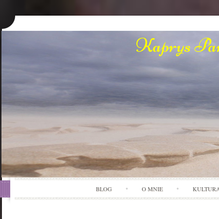
Kaprys Pan
BLOG
O MNIE
KULTUR