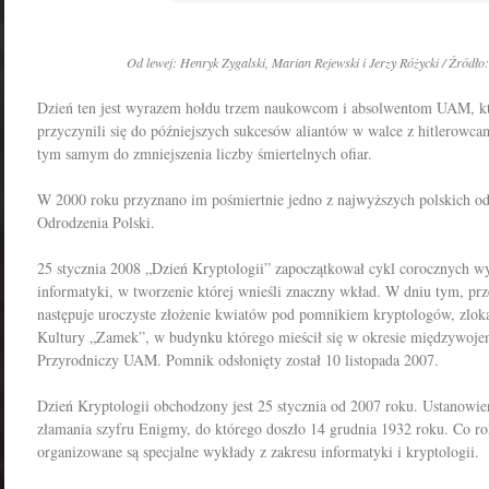
Od lewej: Henryk Zygalski, Marian Rejewski i Jerzy Różycki / Źród
Dzień ten jest wyrazem hołdu trzem naukowcom i absolwentom UAM, k
przyczynili się do późniejszych sukcesów aliantów w walce z hitlerowca
tym samym do zmniejszenia liczby śmiertelnych ofiar.
W 2000 roku przyznano im pośmiertnie jedno z najwyższych polskich o
Odrodzenia Polski.
25 stycznia 2008 „Dzień Kryptologii” zapoczątkował cykl corocznych w
informatyki, w tworzenie której wnieśli znaczny wkład. W dniu tym, pr
następuje uroczyste złożenie kwiatów pod pomnikiem kryptologów, zlo
Kultury „Zamek”, w budynku którego mieścił się w okresie międzywoj
Przyrodniczy UAM. Pomnik odsłonięty został 10 listopada 2007.
Dzień Kryptologii obchodzony jest 25 stycznia od 2007 roku. Ustanowie
złamania szyfru Enigmy, do którego doszło 14 grudnia 1932 roku. Co rok
organizowane są specjalne wykłady z zakresu informatyki i kryptologii.