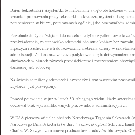
Dzień Sekretarki i Asystentki
to nieformalne święto obchodzone w wiel
uznania i promowania pracy sekretarki i sekretarza, asystentki i asysten
pomocniczych w biurze, pojmowanych ogólnie, jako pracowników admin
Powołanie do życia święta miało na celu nie tylko wyeliminowanie ze ś
przeświadczenia, że stanowisko sekretarki obejmują kobiety bez zawodu
mężczyzn i zachęcenie ich do rozważenia zrobienia kariery w sekretariac
administracji. Zmiana nazewnictwa podyktowana była dotrzymaniem kr
służbowych w biurach różnych przedsiębiorstw i rozszerzeniem obowiąz
dzisiejszej siły roboczej.
Na świecie są miliony sekretarek i asystentów i tym wszystkim pracown
„Tydzień” jest poświęcony.
Pomysł pojawił się w już w latach 50. ubiegłego wieku, kiedy amerykańs
odczuwał brak wykwalifikowanych pracowników administracyjnych.
W USA pierwsze oficjalne obchody Narodowego Tygodnia Sekretarek (w
Narodowego Dnia Sekretarki (w dniu 4 czerwca) ogłosił Sekretarz han
Charles W. Sawyer, za namowę producentów produktów biurowych. Obecn