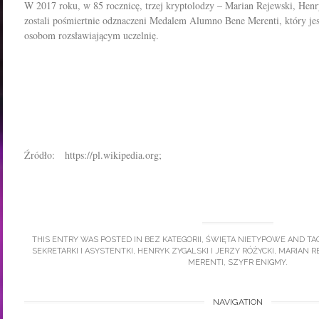
W 2017 roku, w 85 rocznicę, trzej kryptolodzy – Marian Rejewski, Henr
zostali pośmiertnie odznaczeni Medalem Alumno Bene Merenti, który j
osobom rozsławiającym uczelnię.
Źródło: https://pl.wikipedia.org;
THIS ENTRY WAS POSTED IN
BEZ KATEGORII
,
ŚWIĘTA NIETYPOWE
AND TA
SEKRETARKI I ASYSTENTKI
,
HENRYK ZYGALSKI I JERZY RÓŻYCKI
,
MARIAN R
MERENTI
,
SZYFR ENIGMY
.
Post
NAVIGATION