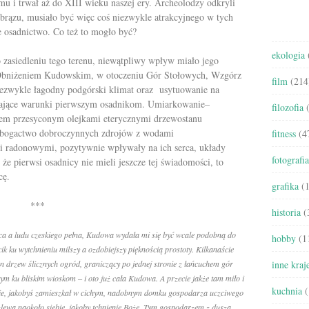
emu i trwał aż do XIII wieku naszej ery. Archeolodzy odkryli
lub
 brązu, musiało być więc coś niezwykle atrakcyjnego w tych
zmniejszyć
e osadnictwo. Co też to mogło być?
głośność.
ekologia
zasiedleniu tego terenu, niewątpliwy wpływ miało jego
j Obniżeniem Kudowskim, w otoczeniu Gór Stołowych, Wzgórz
film
(214
niezwykle łagodny podgórski klimat oraz usytuowanie
na
yjające warunki pierwszym osadnikom. Umiarkowanie–
filozofia
(
zem przesyconym olejkami eterycznymi
drzewostanu
bogactwo dobroczynnych zdrojów z wodami
fitness
(4
i radonowymi, pozytywnie wpływały na ich serca, układy
fotografia
że pierwsi osadnicy nie mieli jeszcze tej świadomości, to
cę.
grafika
(1
***
historia
(
ca a ludu czeskiego pełna, Kudowa wydała mi się być wcale podobną do
hobby
(1
cik ku wytchnieniu milszy a ozdobiejszy pięknością prostoty. Kilkanaście
 drzew ślicznych ogród, graniczący po jednej stronie z łańcuchem gór
inne kraj
tym ku bliskim wioskom – i oto już cała Kudowa. A przecie jakże tam miło i
kuchnia
(
istnie, jakobyś zamieszkał w cichym, nadobnym domku gospodarza uczciwego
ozlewa naokoło siebie, jakoby tchnienie Boże. Tym gospodarzem z duszą