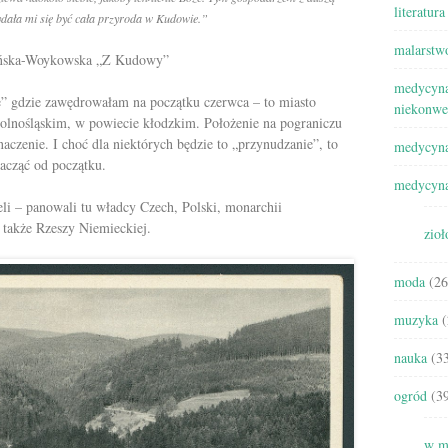
literatura
ydała mi się być cała przyroda w Kudowie.”
malarstw
ińska-Woykowska „Z Kudowy”
medycyna
e” gdzie zawędrowałam na początku czerwca – to miasto
niekonwe
lnośląskim, w powiecie kłodzkim. Położenie na pograniczu
naczenie. I choć dla niektórych będzie to „przynudzanie”, to
medycyna
zacząć od początku.
medycyna
eli – panowali tu władcy Czech, Polski, monarchii
 także Rzeszy Niemieckiej.
zioł
moda
(26
muzyka
(
nauka
(33
ogród
(39
w m