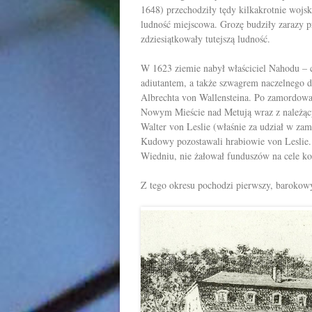
1648
) przechodziły tędy kilkakrotnie wojsk
ludność miejscowa. Grozę budziły zarazy pr
zdziesiątkowały tutejszą ludność.
W 1623 ziemie nabył właściciel Nahodu – 
adiutantem, a także szwagrem naczelnego d
Albrechta von Wallensteina. Po zamordow
Nowym Mieście nad Metują wraz z należący
Walter von Leslie (właśnie za udział w zam
Kudowy pozostawali hrabiowie von Leslie.
Wiedniu, nie żałował funduszów na cele koś
Z tego okresu pochodzi pierwszy, barokow