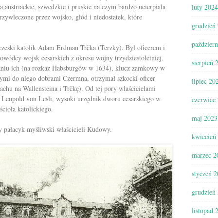
a austriackie, szwedzkie i pruskie na czym bardzo ucierpiała
luty 2024
zywleczone przez wojsko, głód i niedostatek, które
grudzień
paździer
czeski katolik Adam Erdman Trčka (Terzky). Był oficerem i
owódcy wojsk cesarskich z okresu wojny trzydziestoletniej,
sierpień 
aniu ich (na rozkaz Habsburgów w
1634
), klucz zamkowy w
mi do niego dobrami Czermna, otrzymał szkocki oficer
lipiec 20
achu na Wallensteina i Trčkę). Od tej pory właścicielami
 Leopold von Lesli, wysoki urzędnik dworu cesarskiego w
czerwiec
cioła katolickiego.
maj 2023
y pałacyk myśliwski właścicieli Kudowy.
kwiecień
marzec 2
styczeń 
grudzień
listopad 