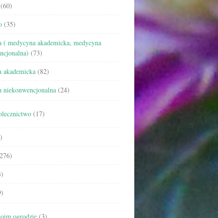
(60)
o
(35)
 ( medycyna akademicka, medycyna
ncjonalna)
(73)
 akademicka
(82)
 niekonwencjonalna
(24)
olecznictwo
(17)
)
276)
)
)
oim ogrodzie
(3)