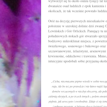
wytworzył się tu około ośmiu tysięcy lat t
dwanaście osad ludzkich z epok kamienia i
okolicach, że tak wcześnie powstało ludzki
Otóż na decyzję pierwszych mieszkańców o 
położenie w szerokiej dolinie dziś zwane
Lewińskich i Gór Orlickich. Panujący tu 
południowych stokach gór
stwarzało sprz
bodźcowy mikroklimat miejsca, z powietr
świerkowego, sosnowego i
bukowego
oraz 
szczawianowymi, żelazistymi, arsenowymi 
krwionośne, oddechowe i
trawienia
. Mimo, 
intuicyjnie upodobali sobie przyjazną okoli
„Cicha, niezmazane piętno wioski w sobie noszą
raju. Ale bo też po prawdzie i nie łatwo najść ką
domów wrzuconych w niezbyt obszerny, ale pełen
zielenią okrytych, a po trzech innych z polem otwar
pięknie, jak uroczysto i swobodnie. Zdaje ci się 
i pełnego prostoty, a którego duszy świętość r