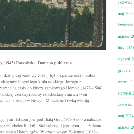
czerwiec
maj 2025
kwiecień
marzec 2
luty 2025
styczeń 
y (1945)
Pocztówka. Domena publiczna
grudzień
 dzisiejszej Kudowy-Zdrój, był książę ziębicki i hrabia
zech synów husyckiego króla czeskiego Jerzego z
wrzesień
Czermna należały do klucza zamkowego Homole (1477–1588).
sierpień 
anckiej czeskiej rodziny szlacheckiej Smiřičtí (von
 klucza zamkowego w Nowym Mieście nad rzeką Metują
czerwiec
maj 2024
icyjnymi Habsburgów pod Białą Górą (1620) dobra należące
ego szlachcica Rudolfa Stubenberga i jego syna Jana Viléma
marzec 2
atolickich Habsburgów. W czasie wojny 30-letniej (
1618–