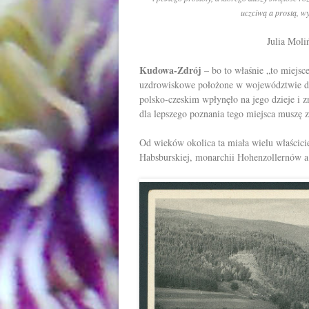
uczciwą a prostą, w
Julia Mol
Kudowa-Zdrój
– bo to właśnie „to miejsc
uzdrowiskowe położone w województwie do
polsko-czeskim wpłynęło na jego dzieje i z
dla lepszego poznania tego miejsca muszę 
Od wieków okolica ta miała wielu właścici
Habsburskiej, monarchii Hohenzollernów a