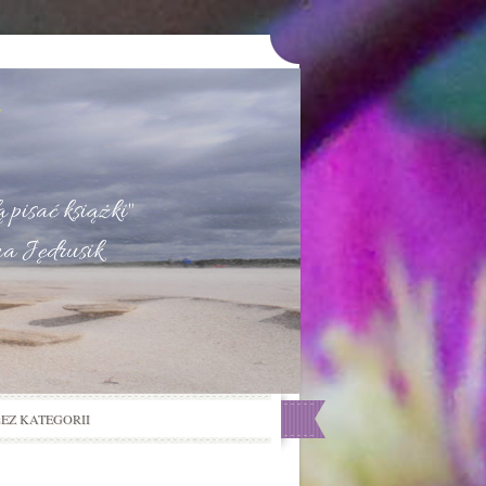
u
 pisać książki"
na Jędrusik
BEZ KATEGORII