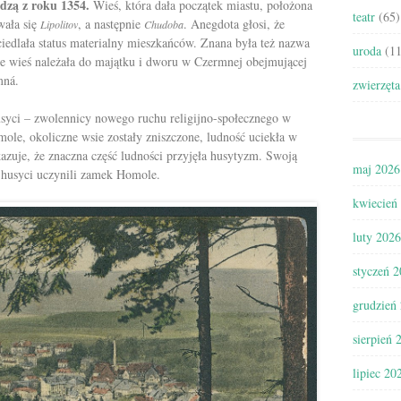
dzą z roku 1354.
Wieś, która dała początek miastu, położona
teatr
(65)
wała się
, a następnie
. Anegdota głosi, że
Lipolitov
Chudoba
ciedlała status materialny mieszkańców. Znana była też nazwa
uroda
(11
 wieś należała do majątku i dworu w Czermnej obejmującej
mná.
zwierzęta
usyci – zwolennicy nowego ruchu
religijno-społecznego w
le, okoliczne wsie zostały zniszczone, ludność uciekła w
azuje, że znaczna część ludności przyjęła husytyzm. Swoją
maj 2026
 husyci uczynili zamek Homole.
kwiecień
luty 2026
styczeń 
grudzień
sierpień 
lipiec 20