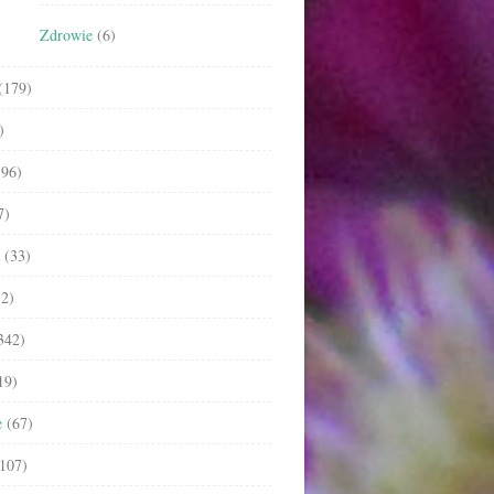
Zdrowie
(6)
(179)
)
96)
7)
(33)
2)
342)
19)
e
(67)
107)