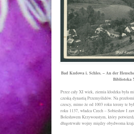
Bad Kudowa i. Schles. – An der Heusch
Biblioteka
Przez cały XI wiek, ziemia kłodzka była m
czeską dynastią Przemyślidów. Na przełomie
czescy, mimo że od 1003 roku tereny te b
roku 1137, władca Czech – Sobiesław I za
Bolesławem Krzywoustym, który potwierdzi
długotrwałe wojny między obydwoma krajam