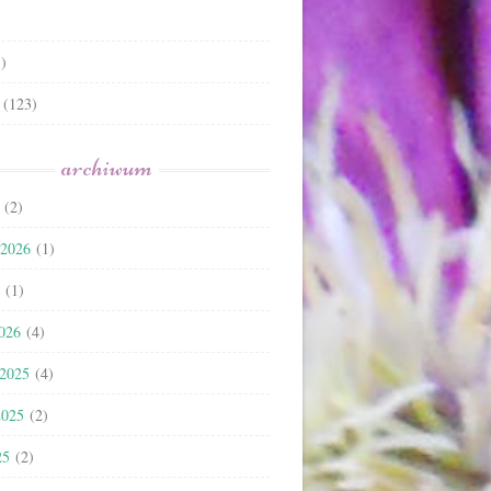
)
(123)
archiwum
(2)
 2026
(1)
(1)
2026
(4)
 2025
(4)
2025
(2)
25
(2)