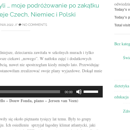
odwiedzi
li … moje podróżowanie po zakątku
Today's v
eje Czech, Niemiec i Polski
Today's p
NIA 2022
//
NO COMMENTS
Total visi
Bez kateg
dniejsze, dzieciarnia zawitała w szkolnych murach i tylko
Świę
zawsze ciekawi „nowego”. W natłoku zajęć i dodatkowych
cią, nawet nie spostrzegłam kiedy minęło lato. Przewidując
 postanowiłam zrealizować swoje plany wyjazdowe. Dokąd mnie
dietetyka
Używaj
00:00
strzałek
edukacja
cello – Douw Fonda, piano – Jeroen van Veen)
do
góry/do
Zdr
dołu
iły się około piętnastu tysięcy lat temu. Były to grupy
aby
. Ich osiedleniu sprzyjał łagodny klimat atlantycki, jaki
zwiększyć