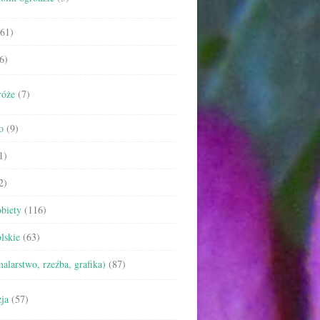
61)
6)
róże
(7)
o
(9)
1)
2)
biety
(116)
lskie
(63)
malarstwo, rzeźba, grafika)
(87)
ja
(57)