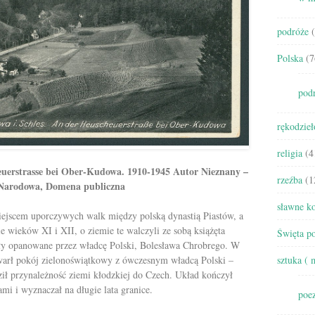
podróże
(
Polska
(7
pod
rękodzieł
religia
(4
euerstrasse bei Ober-Kudowa. 1910-1945 Autor Nieznany –
rzeźba
(1
 Narodowa, Domena publiczna
sławne ko
iejscem uporczywych walk między polską dynastią Piastów, a
 wieków XI i XII, o ziemie te walczyli ze sobą książęta
Święta po
yły opanowane przez władcę Polski, Bolesława Chrobrego. W
warł pokój zielonoświątkowy z ówczesnym władcą Polski –
sztuka ( 
ł przynależność ziemi kłodzkiej do Czech. Układ kończył
i i wyznaczał na długie lata granice.
poez