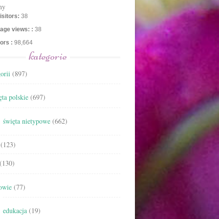
ny
isitors:
38
age views: :
38
tors :
98,664
kategorie
orii
(897)
ta polskie
(697)
święta nietypowe
(662)
(123)
(130)
owie
(77)
edukacja
(19)