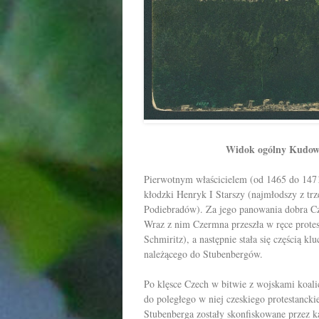
Widok ogólny Kudow
Pierwotnym właścicielem (od 1465 do 1471)
kłodzki Henryk I Starszy (najmłodszy z tr
Podiebradów). Za jego panowania dobra 
Wraz z nim Czermna przeszła w ręce protest
Schmiritz), a następnie stała się częścią
należącego do Stubenbergów.
Po klęsce Czech w bitwie z wojskami koal
do poległego w niej czeskiego protestancki
Stubenberga zostały skonfiskowane przez k