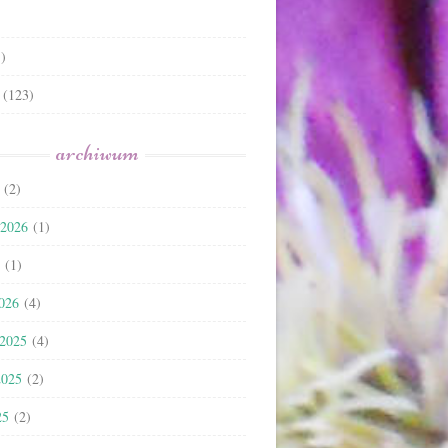
)
(123)
archiwum
(2)
 2026
(1)
(1)
2026
(4)
 2025
(4)
2025
(2)
25
(2)