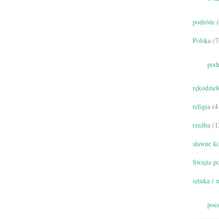
podróże
(
Polska
(7
pod
rękodzieł
religia
(4
rzeźba
(1
sławne ko
Święta po
sztuka ( 
poez