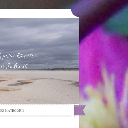
u
 pisać książki"
na Jędrusik
BEZ KATEGORII