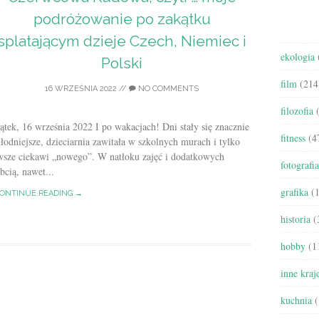
podróżowanie po zakątku
splatającym dzieje Czech, Niemiec i
ekologia
Polski
film
(214
16 WRZEŚNIA 2022
//
NO COMMENTS
filozofia
(
ątek, 16 września 2022 I po wakacjach! Dni stały się znacznie
fitness
(4
łodniejsze, dzieciarnia zawitała w szkolnych murach i tylko
zawsze ciekawi „nowego”. W natłoku zajęć i dodatkowych
fotografia
cią, nawet...
grafika
(1
ONTINUE READING →
historia
(
hobby
(1
inne kraj
kuchnia
(