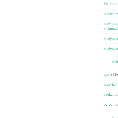
literatura
malarstw
medycyna
niekonwe
medycyna
medycyna
zioł
moda
(26
muzyka
(
nauka
(33
ogród
(39
w m