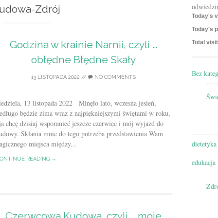
odwiedzi
udowa-Zdrój
Today's v
Today's p
Godzina w krainie Narnii, czyli …
Total visi
obłędne Błędne Skały
Bez kateg
13 LISTOPADA 2022
//
NO COMMENTS
Świę
edziela, 13 listopada 2022 Minęło lato, wczesna jesień,
edługo będzie zima wraz z najpiękniejszymi świętami w roku,
ja chcę dzisiaj wspomnieć jeszcze czerwiec i mój wyjazd do
udowy. Skłania mnie do tego potrzeba przedstawienia Wam
agicznego miejsca między...
dietetyka
ONTINUE READING →
edukacja
Zdr
Czerwcowa Kudowa, czyli … moje