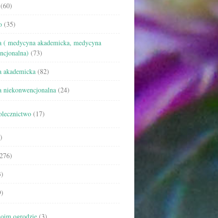
(60)
o
(35)
 ( medycyna akademicka, medycyna
ncjonalna)
(73)
 akademicka
(82)
 niekonwencjonalna
(24)
olecznictwo
(17)
)
276)
)
)
oim ogrodzie
(3)