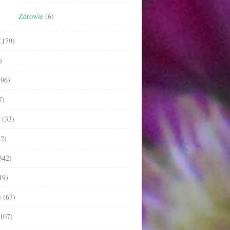
Zdrowie
(6)
(179)
)
96)
7)
(33)
2)
342)
19)
e
(67)
107)