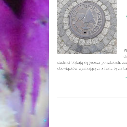
Pi
ch
studenci błąkają się jeszcze po szlakach, 
obowiązków wynikających z faktu bycia bab
C