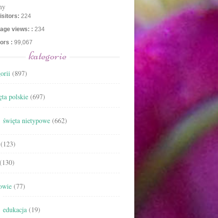
ny
isitors:
224
age views: :
234
tors :
99,067
kategorie
orii
(897)
ta polskie
(697)
święta nietypowe
(662)
(123)
(130)
owie
(77)
edukacja
(19)