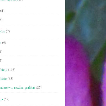
61)
6)
róże
(7)
o
(9)
1)
2)
biety
(116)
lskie
(63)
malarstwo, rzeźba, grafika)
(87)
ja
(57)