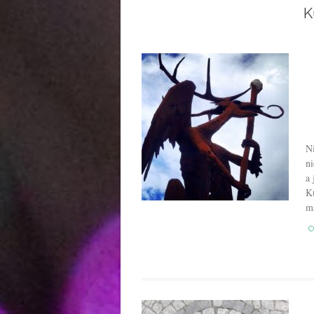
K
Ni
ni
a 
K
m
C