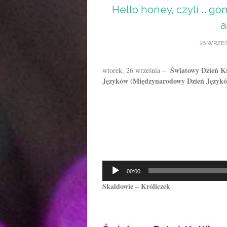
Hello honey, czyli … go
a
26 WRZEŚ
Światowy Dzień Kr
wtorek, 26 września –
Języków (Międzynarodowy Dzień Język
Odtwarzacz
00:00
plików
Skaldowie – Króliczek
dźwiękowych