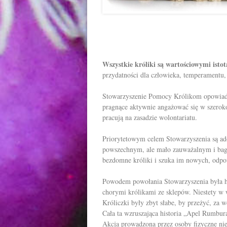
Wszystkie króliki są wartościowymi ist
przydatności dla człowieka, temperamentu,
Stowarzyszenie Pomocy Królikom opowiada 
pragnące aktywnie angażować się w szero
pracują na zasadzie wolontariatu.
Priorytetowym celem Stowarzyszenia są ad
powszechnym, ale mało zauważalnym i bag
bezdomne króliki i szuka im nowych, odp
Powodem powołania Stowarzyszenia była his
chorymi królikami ze sklepów. Niestety w 
Króliczki były zbyt słabe, by przeżyć, za 
Cała ta wzruszająca historia „Apel Rumbur
Akcja prowadzona przez osoby fizyczne ni