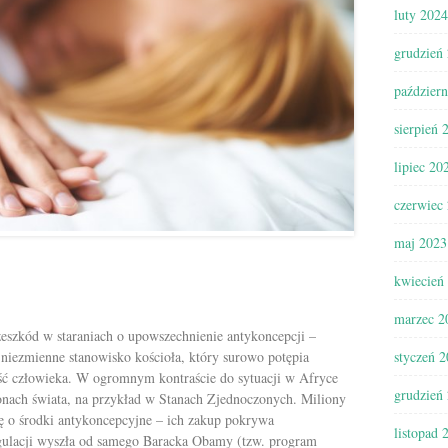
luty 2024
grudzień
paździer
sierpień 
lipiec 20
czerwiec
maj 2023
kwiecień
marzec 2
eszkód w staraniach o upowszechnienie antykoncepcji –
t niezmienne stanowisko kościoła, który surowo potępia
styczeń 
ość człowieka. W ogromnym kontraście do sytuacji w Afryce
grudzień
ejonach świata, na przykład w Stanach Zjednoczonych. Miliony
 o środki antykoncepcyjne – ich zakup pokrywa
listopad 
egulacji wyszła od samego Baracka Obamy (tzw. program