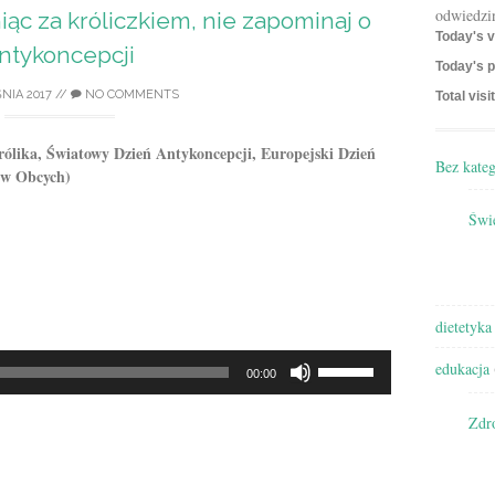
odwiedzi
niąc za króliczkiem, nie zapominaj o
Today's v
ntykoncepcji
Today's p
NIA 2017
//
NO COMMENTS
Total visi
ólika, Światowy Dzień Antykoncepcji, Europejski Dzień
Bez kateg
ów Obcych)
Świę
dietetyka
Używaj
edukacja
00:00
strzałek
do
Zdr
góry/do
dołu
aby