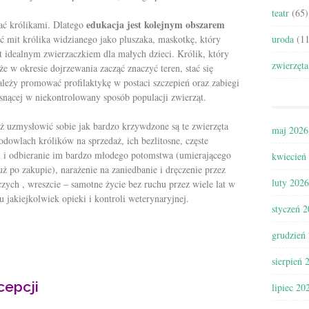
teatr
(65)
e
dukacja jest kolejnym obszarem
wać królikami. Dlatego
ć mit królika widzianego jako pluszaka, maskotkę, który
uroda
(11
t idealnym zwierzaczkiem dla małych dzieci. Królik, który
zwierzęta
 w okresie dojrzewania zacząć znaczyć teren, stać się
leży promować profilaktykę w postaci szczepień oraz zabiegi
rosnącej w niekontrolowany sposób populacji zwierząt.
uzmysłowić sobie jak bardzo krzywdzone są te zwierzęta
maj 2026
dowlach królików na sprzedaż, ich bezlitosne, częste
 i odbieranie im bardzo młodego potomstwa (umierającego
kwiecień
 po zakupie), narażenie na zaniedbanie i dręczenie przez
luty 2026
ch , wreszcie – samotne życie bez ruchu przez wiele lat w
 jakiejkolwiek opieki i kontroli weterynaryjnej.
styczeń 
grudzień
sierpień 
cepcji
lipiec 20