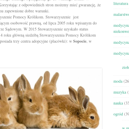
literatura
Korzystając z odpowiednich stron możemy mieć gwarancję, że
 mu zapewnione dobre warunki.
malarstw
rzyszenie Pomocy Królikom. Stowarzyszenie jest
ającym osobowość prawną, od lipca 2005 roku wpisanym do
medycyna
rze Sądowym. W 2015 Stowarzyszenie uzyskało status
niekonwe
4 roku główną siedzibą Stowarzyszenia Pomocy Królikom
Sopocie
 posiada trzy centra adopcyjne (placówki): w
, w
medycyna
medycyna
zioł
moda
(26
muzyka
(
nauka
(33
ogród
(39
w m