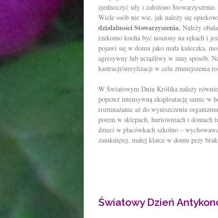
zjednoczyć siły i założono Stowarzyszenie.
Wiele osób nie wie, jak należy się opieko
działalności Stowarzyszenia.
Należy obala
rzekomo kocha być noszony na rękach i jes
pojawi się w domu jako mała kuleczka, może
agresywny lub uciążliwy w inny sposób. Na
kastracji/sterylizacji w celu zmniejszenia 
W Światowym Dniu Królika należy również 
poprzez intensywną eksploatację samic w ho
rozmnażanie aż do wyniszczenia organizmu
potem w sklepach, hurtowniach i domach tuż
dzieci w placówkach szkolno – wychowawczy
zamkniętej, małej klatce w domu przy braku
Światowy Dzień Antykon