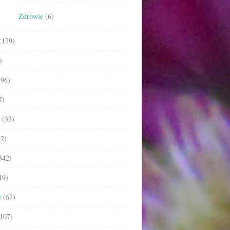
Zdrowie
(6)
(179)
)
96)
7)
(33)
2)
342)
19)
e
(67)
107)