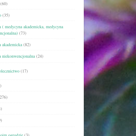
(60)
o
(35)
 ( medycyna akademicka, medycyna
ncjonalna)
(73)
 akademicka
(82)
 niekonwencjonalna
(24)
olecznictwo
(17)
)
276)
)
)
oim ogrodzie
(3)