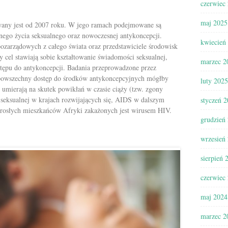
czerwiec
maj 2025
any jest od 2007 roku. W jego ramach podejmowane są
ego życia seksualnego oraz nowoczesnej antykoncepcji.
kwiecień
pozarządowych z całego świata oraz przedstawiciele środowisk
 cel stawiają sobie kształtowanie świadomości seksualnej,
marzec 2
stępu do antykoncepcji. Badania przeprowadzone przez
 powszechny dostęp do środków antykoncepcyjnych mógłby
luty 2025
u umierają na skutek powikłań w czasie ciąży (tzw. zgony
i seksualnej w krajach rozwijających się, AIDS w dalszym
styczeń 
rosłych mieszkańców Afryki zakażonych jest wirusem HIV.
grudzień
wrzesień
sierpień 
czerwiec
maj 2024
marzec 2