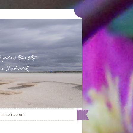
u
 pisać książki"
na Jędrusik
BEZ KATEGORII