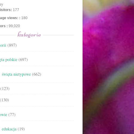
ny
isitors:
177
age views: :
180
tors :
99,020
kategorie
orii
(897)
ta polskie
(697)
święta nietypowe
(662)
(123)
(130)
owie
(77)
edukacja
(19)