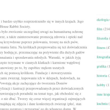
zwiększyć
lub
zmniejszyć
głośność.
ekologia
i bardzo szybko rozprzestrzeniło się w innych krajach. Jego
 House Rabbit Society.
film
(214
było zwrócenie szczególnej uwagi na humanitarną ochronę
ze, a także zainteresowanie promocją zdrowia i opieki nad
filozofia
(
 są krzywdzone poprzez polowania, tresurę na nich psów,
ymania futra. Na królikach przeprowadza się też doświadczenia
fitness
(4
rzy hodują je, przeznaczając na pożywienie dla dużych gadów
fotografia
mnażania i sprzedawania młodych. Warunki, w jakich żyją
 często trzymane w ciasnych klatkach i karmione wątpliwej
grafika
(1
stanowiony po to, by zapobiec mękom uszatych
cych się pomocą królikom. Fundacje i stowarzyszenia
historia
(
aniu zwierząt, kupowaniu ich w sklepach, hodowlach, na
 Powstają akcje zachęcające do tworzenia Domów
hobby
(1
ylizacji i kastracji przeprowadzanych przez doświadczonych
 zawierających poradniki na temat tego, jak obchodzić się z
inne kraj
k o nie dbać. Tworzy się coraz więcej organizacji zajmujących
kuchnia
(
znajdują się zdjęcia i dane konkretnych zwierząt (płeć, stan
zonego uszatego i przygarnąć go do własnego domu. W