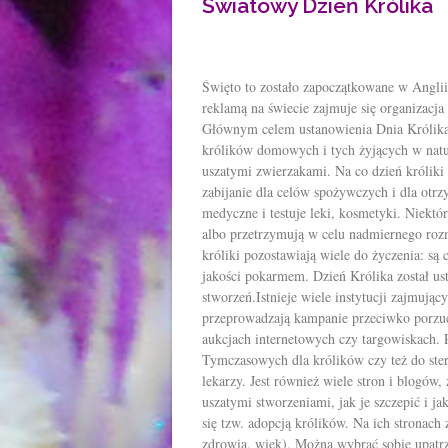
Światowy Dzień Królika
Święto to zostało zapoczątkowane w Anglii 
reklamą na świecie zajmuje się organizacja
Głównym celem ustanowienia Dnia Królika 
królików domowych i tych żyjących w natur
uszatymi zwierzakami. Na co dzień króliki
zabijanie dla celów spożywczych i dla otrz
medyczne i testuje leki, kosmetyki. Niektó
albo przetrzymują w celu nadmiernego roz
króliki pozostawiają wiele do życzenia: są
jakości pokarmem. Dzień Królika został u
stworzeń.
Istnieje wiele instytucji zajmują
przeprowadzają kampanie przeciwko porzuc
aukcjach internetowych czy targowiskach.
Tymczasowych dla królików czy też do ster
lekarzy. Jest również wiele stron i blogów,
uszatymi stworzeniami, jak je szczepić i ja
się tzw. adopcją królików. Na ich stronach 
zdrowia, wiek). Można wybrać sobie upatr