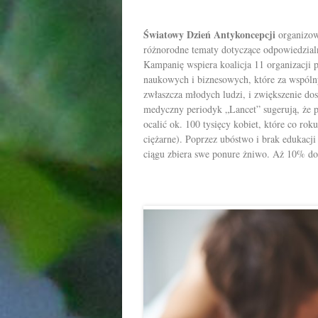
Światowy Dzień Antykoncepcji
organizow
różnorodne tematy dotyczące odpowiedzialn
Kampanię wspiera koalicja 11 organizacji 
naukowych i biznesowych, które za wspólny
zwłaszcza młodych ludzi, i zwiększenie do
medyczny periodyk „Lancet” sugerują, że
ocalić ok. 100 tysięcy kobiet, które co rok
ciężarne). Poprzez ubóstwo i brak edukacj
ciągu zbiera swe ponure żniwo. Aż 10% do