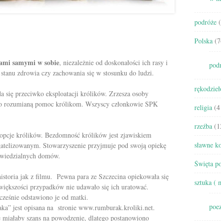
podróże
(
Polska
(7
otami samymi w sobie
, niezależnie od doskonałości ich rasy i
pod
 stanu zdrowia czy zachowania się w stosunku do ludzi.
rękodzieł
się przeciwko eksploatacji królików. Zrzesza osoby
ko rozumianą pomoc królikom. Wszyscy członkowie SPK
religia
(4
rzeźba
(1
opcje królików. Bezdomność królików jest zjawiskiem
sławne ko
atelizowanym. Stowarzyszenie przyjmuje pod swoją opiekę
owiedzialnych domów.
Święta po
toria jak z filmu. Pewna para ze Szczecina opiekowała się
sztuka ( 
większości przypadków nie udawało się ich uratować.
wcześnie odstawiono je od matki.
poez
aka” jest opisana na stronie www.rumburak.kroliki.net.
e miałaby szans na powodzenie, dlatego postanowiono