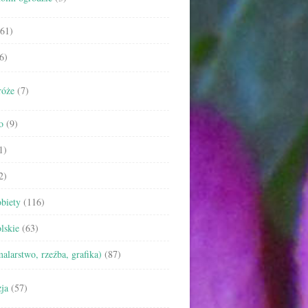
61)
6)
róże
(7)
o
(9)
1)
2)
biety
(116)
lskie
(63)
malarstwo, rzeźba, grafika)
(87)
ja
(57)