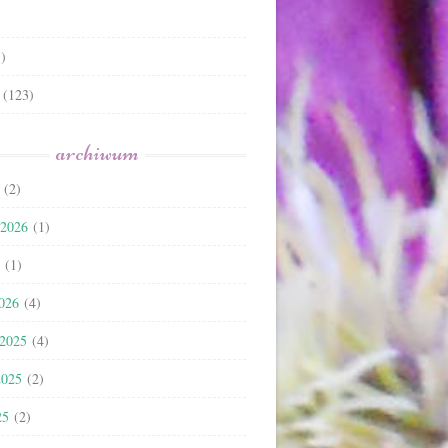
)
(123)
archiwum
(2)
 2026
(1)
(1)
2026
(4)
 2025
(4)
2025
(2)
25
(2)