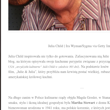
Julia Child | Ira Wyman/Sygma via Getty I
Julia Child inspirowała nie tylko do gotowania. Zafascynowana nią Julie
blog, na którym opisywała swoje kuchenne perypetie związane z przyrząd
(
). Na podstawie losów
524 „arcydzieła kulinarne” Julii Child w zaledwie 365 dni
film, „Julie & Julia”, który przybliża nam krwistą postać wielkiej, rubasz
amerykańskiej królowej kuchni.
…
Na długo zanim w Polsce kulinarne rządy objęła Magda Gessler, w Stan
Martha Stewart
smaku, stylu i ikoną idealnej gospodyni była
z domu Ko
bizneswoman urodzona w 1941 roku, ma polskie korzenie, z których jest