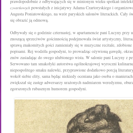
prawdopodobnie z odbywających się w minionym wieku spotkań intelektu
powstałych z inicjatywy Adama Czartoryskiego i organizowa
czwartkowych
Augusta Poniatowskiego, na wzór paryskich salonów literackich.
Cały św
się obrazić ją od­mową.
Odbywały się
o godzinie czternastej, w apartamencie pani Lucyny przy u
znoszącą sprzeciwów gościnnością podejmowała świat artystyczny, literack
sprawą znakomitych gości zamieniały się w mu­zyczne recitale, zdobion
popisami. Rej wo­dziła gospodyni, to prowadząc ożywioną gawędę, okr
znów zasiadając do swego ulubionego wista. W salonie pani Lucyny z pe
Serwowano tam smakołyki autorstwa ogólnokrajowej wyroczni kulinarnej,
niepospolitego smaku nalewki, przyprawione dodatkowo porcją literatur
wokół siebie elity, sama będąc niekiedy oceniana jako osoba o manierach
zwiększał się zastęp adwersarzy urażonych nadmiarem weredyzmu, obur
zgorszonych rubasznym humorem gospodyni.