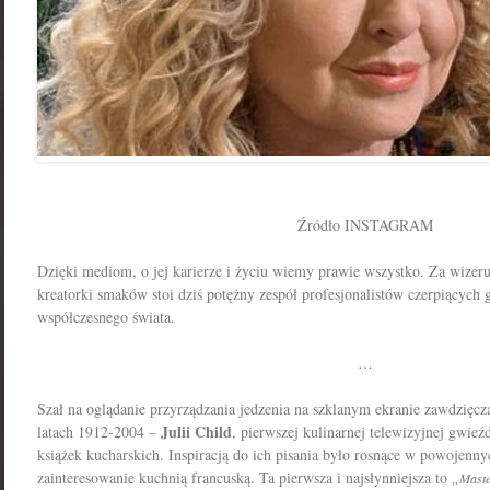
Źródło INSTAGRAM
Dzięki mediom, o jej karierze i życiu wiemy prawie wszystko. Za wizerun
kreatorki smaków stoi dziś potężny zespół profesjonalistów czerpiących 
współczesnego świata.
…
Szał na oglądanie przyrządzania jedzenia na szklanym ekranie zawdzięcz
Julii Child
latach 1912-2004 –
, pierwszej kulinarnej telewizyjnej gwieźd
książek kucharskich. Inspiracją do ich pisania było rosnące
w powojenny
zainteresowanie kuchnią francuską. Ta pierwsza i najsłynniejsza to
„Maste