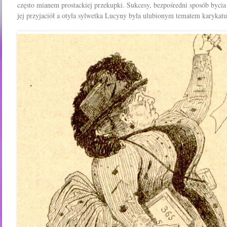
często mianem prostackiej przekupki. Sukcesy, bezpośredni sposób bycia 
jej przyjaciół a otyła sylwetka Lucyny była ulubionym tematem karykatur