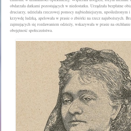
obdarzała datkami pozostających w niedostatku. Urządzała bez­płatne ob
druciarzy, udzielała rzeczowej pomo­cy najbiedniejszym, upośledzonym 
krzywdę ludzką, apelowała w prasie o zbiórki na rzecz najuboższych. Br
zajmujących się rozdawaniem odzieży, wskazywała w prasie na otchłanie
obojętność spo­łeczeństwa.