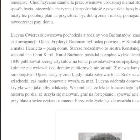
renesansu. Choć fizycznie stanowiła przeciwieństwo urodzonej niemal sto l
sposób bycia, niezwykła charyzma i bezpośredniość z pewnością łączyły
miały też podobny plan na przyszłość: być dobrą żoną i matką, pomagać 
nowoczesnej pani domu.
Lucyna Ćwierczakiewiczowa p
ochodziła
z rodziny von
Bachmanów,
zna
ekstrawagancji. Ojciec Fryderyk Bachman był radcą prawnym w Komisj
a matka Henrietta – panią domu. Starsze rodzeństwo to siostra Konstancj
wspominała i brat Karol. Karol Bachman posiadał porządne wykształcen
1849 publikował szereg artykułów na temat prawodawstwa europejskiego
kołnierz nie wylewał i od domów publicznych nie stronił. Z niewiadomy
samobójstwo.
Ojciec Lucyny zmarł, gdy miała zaledwie 6 lat. Rodzina za 
szlachecki, zaś matka ponownie wyszła za mąż.
Lucyna
odebrała do­mowe
krytykowała jako niby-edukację. Wspominała, że lekcje francuskiego były
historia polska, że uczyła się malo­wać, grać na fortepianie i śpiewać ari
przy blasku świec czytano romanse. Przez całe życie będzie uważała to 