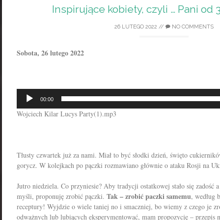
Inspirujące kobiety, czyli … Pani od
26 LUTEGO 2022
//
NO COMMENTS
Sobota, 26 lutego 2022
Odtwarzacz
00:00
plików
Wojciech Kilar Lucys Party(1).mp3
dźwiękowych
Tłusty czwartek już za nami. Miał to być słodki dzień, święto cukierni
gorycz. W kolejkach po pączki rozmawiano głównie o ataku Rosji na Uk
Jutro niedziela. Co przyniesie? Aby tradycji ostatkowej stało się zadość 
Tak – zrobić paczki samemu
myśli, proponuję zrobić pączki.
, według b
receptury! Wyjdzie o wiele taniej no i smaczniej, bo wiemy z czego je 
odważnych lub lubiących eksperymentować, mam propozycję – przepis n