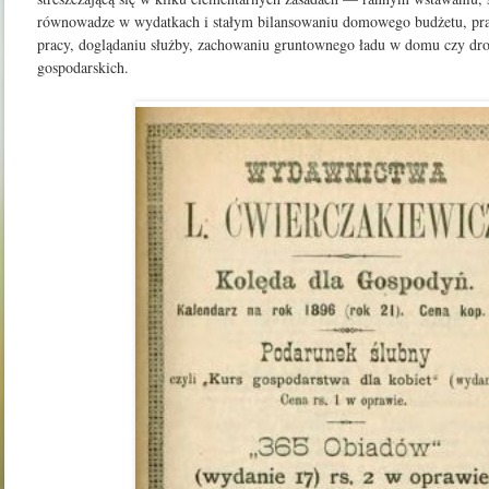
równowadze
w
wydatkach
i
stałym
bilansowaniu
domowego
budżetu,
pr
pracy,
doglądaniu
służby,
zachowaniu
gruntownego
ładu
w
domu czy
dr
gospodarskich.