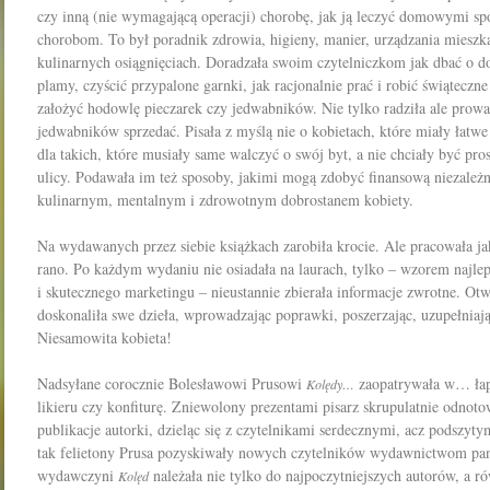
czy inną (nie wymagającą operacji) chorobę, jak ją leczyć domowymi sp
chorobom. To był poradnik zdrowia, higieny, manier, urządzania mieszk
kulinarnych osiągnięciach. Doradzała swoim czytelniczkom jak dbać o d
plamy, czyścić przypalone garnki, jak racjonalnie prać i robić świąteczn
założyć hodowlę pieczarek czy jedwabników. Nie tylko radziła ale prowa
jedwabników sprzedać. Pisała z myślą nie o kobietach, które miały łatw
dla takich, które musiały same walczyć o swój byt, a nie chciały być pr
ulicy. Podawała im też sposoby, jakimi mogą zdobyć finansową niezależ
kulinarnym, mentalnym i zdrowotnym dobrostanem kobiety.
Na wydawanych przez siebie książkach zarobiła krocie. Ale pracowała jak
rano. Po każdym wydaniu nie osiadała na laurach, tylko – wzorem najlep
i skutecznego marketingu – nieustannie zbierała informacje zwrotne. Otwa
doskonaliła swe dzieła, wprowadzając poprawki, poszerzając, uzupełnia
Niesamowita kobieta!
Nadsyłane corocznie Bolesławowi Pru­sowi
zaopatrywała w… łap
Kolędy…
likieru czy konfiturę. Zniewolony prezentami pi­sarz skrupulatnie odno
publikacje autorki, dzieląc się z czytelnikami serdecznymi, acz podszyt
tak f
elietony Prusa pozyskiwały nowych czytelników wydawnictwom pa
wydawczyni
należała nie tylko do najpoczyt­niejszych autorów, a
Kolęd