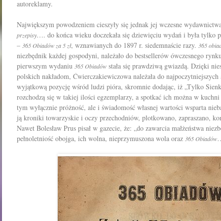
autoreklamy.
Naj­
większym
powodzeniem
cieszyły
się
jedn
ak
jej
wczesne
wydawnictw
….
do
końca
wieku
doczekała się
dziewięciu
wydań i
była tylko 
przepisy
–
,
wznawianych
do
1897 r.
siedemnaście
razy.
365 Obiadów za 5 zł
365 obia
niezbędnik każdej gospodyni, należało do bestsellerów ówczesnego ryn
pierwszym wydaniu
stała się prawdziwą gwiazdą.
Dzięki
nie
365 Obiadów
polskich
nakładom,
Ćwierczakiewiczowa
należała do najpoczytniejszych
wyjątko­
wą
pozycję
wśród
ludzi pióra,
skromnie
dodając,
iż
„T
ylko
Sien
rozchodzą się w takiej ilości egzemplarzy, a spot­
kać ich można w kuchni i
tym wyłącznie próżność, ale i świadomość własnej wartości wsparta nie
ją kroniki towarzyskie i oczy przechodniów, plotkowano, zapraszano, k
Nawet Bolesław Prus pisał w gazecie, że: „do zawarcia małżeństwa niezb
pełnoletniość obojga, ich wolna, nieprzymuszona wola oraz
…
365 Obiadów