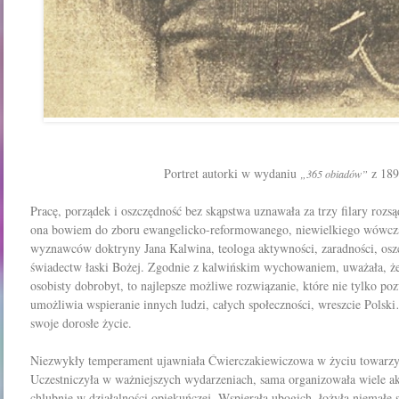
Portret autorki w wydaniu
z 189
„365 obiadów”
Pracę, porządek i oszczędność
bez skąpstwa
uznawała
za trzy
filary
rozsą
ona bowiem do zboru ewangelicko-reformo
wanego, niewielkiego wówcza
wyznawców do­ktryny Jana Kalwina, teologa aktywności, zaradności, oszc
świadectw łaski Bożej.
Zgodnie z kalwińskim wychowaniem, uważała, że 
osobisty dobrobyt, to najlepsze możliwe rozwiązanie, które nie tylko poz
umożliwia wspieranie innych ludzi, całych społeczności, wreszcie Polski…
swoje dorosłe życie.
Niezwykły temperament ujawniała Ćwierczakiewiczowa w życiu to­warz
Uczestniczyła w ważniejszych wydarzeniach, sama
organizowała wiele akc
chlubnie w działalności opiekuńczej. Wspierała ubogich, łożyła niemałe