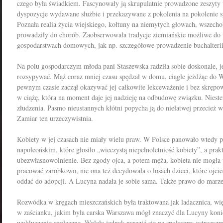
czego była świadkiem. Fascynowały ją skrupulatnie prowadzone zeszyt
dyspozycje wydawane służbie i przekazywane z pokolenia na pokolenie s
Poznała realia życia wiejskiego, kołtuny na niemytych głowach, wszecho
prowadziły do chorób. Zaobserwowała tradycje ziemiańskie możliwe do
gospodarstwach domowych, jak np. szczegółowe prowadzenie buchalterii
Na polu gospodarczym młoda pani Staszewska radziła sobie doskonale, je
rozsypywać. Mąż coraz mniej czasu spędzał w domu, ciągle jeżdżąc do 
pewnym czasie zaczął okazywać jej całkowite lekceważenie i bez skrępo
w ciążę, która na moment daje jej nadzieję na odbudowę związku. Niestet
złudzenia. Pasmo nieustannych kłótni popycha ją do niełatwej przecież w
Zamiar ten urzeczywistnia.
Kobiety w jej czasach nie miały wielu praw. W Polsce panowało wtedy p
napoleońskim, które głosiło „wieczystą niepełnoletniość kobiety”, a prakt
ubezwłasnowolnienie. Bez zgody ojca, a potem męża, kobieta nie mogła p
pracować zarobkowo, nie ona też decydowała o losach dzieci, które ojci
oddać do adopcji. A Lucyna nadała je sobie sama. Także prawo do marzeń 
Rozwódka w kręgach mieszczańskich była traktowana jak ladacznica, wię
w zaścianku, jakim była carska Warszawa mógł znaczyć dla Lucyny konie
wykluczenie społeczne. Wolała jednak narazić się na społeczny ostracyzm