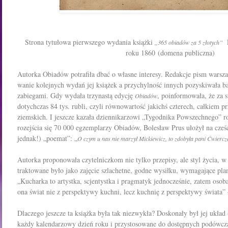
Strona tytułowa pierwszego wydania książki
„365 obiadów za 5 złotych”
roku 1860 (domena publiczna)
Autorka Obiadów potrafiła dbać o własne interesy. Redakcje pism warsz
wanie kolejnych wydań jej książek a przychylność innych pozyskiwała b
zabiegami.
Gdy wydała
trzynastą
edycję
, poinformowała
, że za 
Obiadów
dotychczas 84 tys. rubli, czyli równowartość jakichś czterech, całkiem 
ziemskich. I jeszcze kazała dziennikarzowi „Tygodnika Powszechnego” ro
rozejścia się 70 000 egzemplarzy Obiadów, Bolesław Prus ułożył na cześć
jednak!) „poemat”:
„
O czym u nas nie marzył Mickiewicz
, to zdobyła pani Ćwiercz
Autorka proponowała czytelniczkom nie tylko przepisy, ale styl życia, 
traktowane było jako zajęcie szlachetne, godne wysiłku, wymagające plan
„Kucharka to artystka, scjentystka i pragmatyk jednocześnie, zatem osob
ona świat nie z perspektywy kuchni, lecz kuchnię z perspektywy świata” –
Dlaczego jeszcze ta książka była tak niezwykła? Doskonały był jej ukła
każdy kalendarzowy dzień roku i przystosowane do dostępnych podówcz