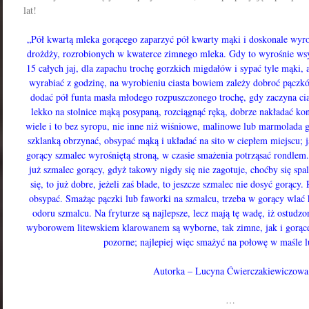
lat!
„Pół kwartą mleka gorącego zaparzyć pół kwarty mąki i doskonale wyrob
drożdży, rozrobionych w kwaterce zimnego mleka. Gdy to wyrośnie wsyp
15 całych jaj, dla zapachu trochę gorzkich migdałów i sypać tyle mąki, 
wyrabiać z godzinę, na wyrobieniu ciasta bowiem zależy dobroć pączkó
dodać pół funta masła młodego rozpuszczonego trochę, gdy zaczyna cia
lekko na stolnice mąką posypaną, rozciągnąć ręką, dobrze nakładać ko
wiele i to bez syropu, nie inne niż wiśniowe, malinowe lub marmolada gę
szklanką obrzynać, obsypać mąką i układać na sito w ciepłem miejscu; 
gorący szmalec wyrośniętą stroną, w czasie smażenia potrząsać rondlem
już szmalec gorący, gdyż takowy nigdy się nie zagotuje, choćby się spali
się, to już dobre, jeżeli zaś blade, to jeszcze szmalec nie dosyć gorąc
obsypać. Smażąc pączki lub faworki na szmalcu, trzeba w gorący wlać ki
odoru szmalcu. Na fryturze są najlepsze, lecz mają tę wadę, iż ostudzon
wyborowem litewskiem klarowanem są wyborne, tak zimne, jak i gorące
pozorne; najlepiej więc smażyć na połowę w maśle l
Autorka – Lucyna Ćwierczakiewiczowa
…