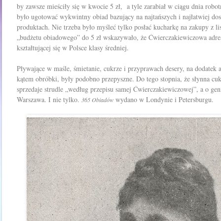
by zawsze mieściły się w kwocie 5 zł, a tyle zarabiał w ciągu dnia robo
było ugotować wykwintny obiad bazujący na najtańszych i najłatwiej do
produktach. Nie trzeba było myśleć tylko posłać kucharkę na zakupy z li
„budżetu obiadowego” do 5 zł wskazywało, że Ćwierczakiewiczowa adre
kształtującej się w Polsce klasy średniej.
Pływające w maśle, śmietanie, cukrze i przyprawach desery, na dodatek
kątem obróbki, były podobno przepyszne. Do tego stopnia, że słynna cuki
sprzedaje strudle „według przepisu samej Ćwierczakiewiczowej”, a o geni
Warszawa. I nie tylko.
wydano w Londynie i Petersburgu.
365 Obiadów