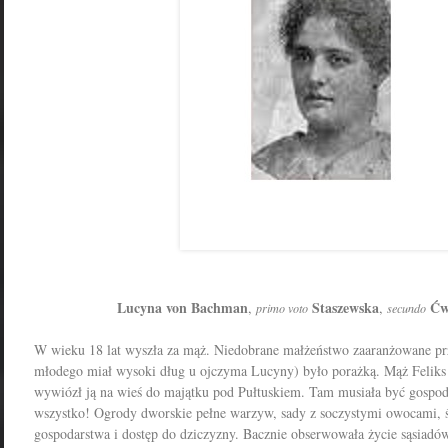
Lucyna von Bachman
Staszewska
Ćw
,
,
primo voto
secundo
W wieku 18 lat wyszła za mąż. Niedobrane m
ałżeństwo zaaranżowane prz
młodego miał wysoki dług u ojczyma Lucyny) było porażką. Mąż Felik
wywiózł ją na wieś do majątku pod Pułtuskiem. Tam musiała być gospody
wszystko! Ogrody dworskie pełne warzyw, sady z soczystymi owocami, 
gospodarstwa i dostęp do dziczyzny. Bacznie obserwowała życie sąsiadów