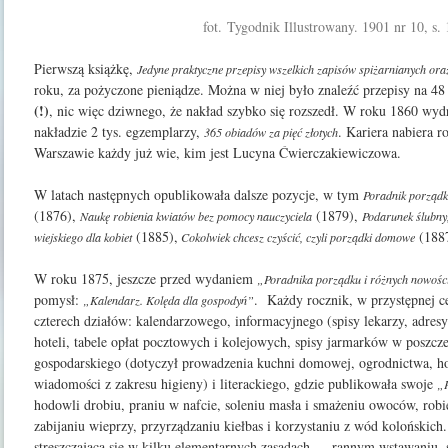
fot. Tygodnik Illustrowany. 1901 nr 10, s.
Pierwszą książkę,
Jedyne praktyczne przepisy wszelkich zapisów spi
żarnianych oraz
roku, za pożyczone pieniądze. Można w niej było znaleźć przepisy na 48
(!)
, nic więc dziwnego, że nakład szybko się rozszedł.
W roku 1860 wyd
nakładzie 2 tys. egzempla­
rzy,
. Kariera nabiera ro
365
obiadów
za
pięć
złotych
Warszawie każdy już wie, kim jest Lucyna Ćwierczakiewiczowa.
W
latach
następnych
opublikowała
dalsze pozycje,
w
tym
Poradnik
porząd
(1876),
(1879),
Naukę
robienia
kwiatów
bez
pomocy
nauczyciela
Podarunek
ślubny
(1885),
(188
wiejskiego
dla
ko­
biet
Cokolwiek chcesz czyścić, czyli porządki domowe
W roku 1875, jeszcze przed wydaniem
„Poradnika porządku i różnych nowości
pomysł:
.
Każdy
rocznik,
w
przystępnej
c
„Kalendarz. Kolęda dla gospodyń”
czterech działów: kalendarzowego, informacyj­
nego (spisy lekarzy, adresy
hoteli, ta­bele opłat pocztowych i kolejowych, spisy jarmarków w poszcz
gospodarskiego (dotyczył prowadzenia kuchni domowej, ogrodnictwa, ho
wiadomości z zakresu higieny) i literackiego, gdzie publikowała swoje
„
hodowli drobiu, pra­niu w nafcie, soleniu masła i smażeniu owoców, robi
zabijaniu wieprzy, przyrządzaniu kiełbas i korzystaniu z wód kolońskich
s
treszczającą
się w kilku elementarnych zasadach — rannym
wstawaniu, s