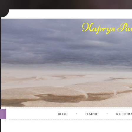
Kaprys Pan
BLOG
O MNIE
KULTUR