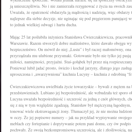
ją unieszczęśliwia. No i nie zamierzała rezygnować z życia na swoich zasa
Uważała, że opatrzność obdarzyła ją mądrością i nadzieją, więc obdarzy te
najlepsze dla siebie decyzje, nie uginając się pod pręgierzem panującej
to jednak wielkiej odwagi i hartu ducha.
Mając 25 lat
poślubiła inżyniera
Stani­
sława
Cwierczakiewicza, pracowni
Warszawie
. Razem stworzyli dobre małżeństwo, które dawało obojgu wyt
bezpieczeństwo. On mówił do niej „Lusiu” i był raczej małomówny, ona 
przyrządzała mu ulubione przysmaki. Gotowanie było nie tylko jej pasją
miłości, namiętności, przyjaźni. Staś-gołąbek był przez nią rozpieszczan
Ponieważ lubił jadać prosto, świeżo i kochał jarzyny, dlatego jego zasług
uproszczona i „uwarzywniona” kuchnia Lucyny – kuchnia z odrobiną “fra
Ćwierczakiewiczowa uwielbiała życie towarzyskie – bywali z mężem na b
przedstawieniach. Lubiano jej bezpośredniość, ale wzbudzała też sporo o
Lucyna uważała bezpośredniość i szczerość za jedną z cnót głównych, ch
się z nią w tym względzie zgadzają. Stanisław był mężczyzną łagodnym,
tonować wiele ekstrawagancji żony. Tłumaczył jej, że nie można ludzio
w oczy. Że jej popisowe numery – jak na przykład wypisywanie swojego
meblach czy fortepianie i dopytywanie potem pani domu, czy ów podpis 
pochwały. Że swoją bezkompromisową szczerością, ale i złośliwością, n