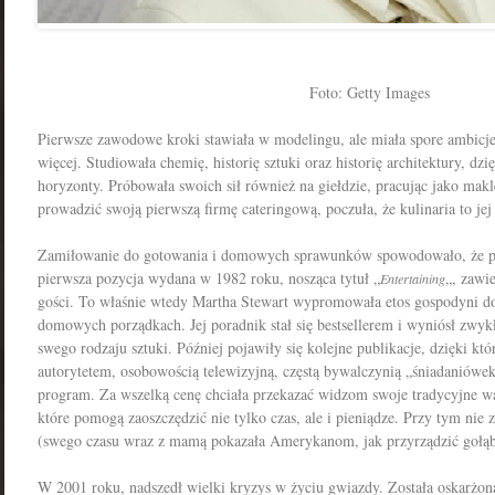
Foto: Getty Images
Pierwsze zawodowe kroki stawiała w modelingu, ale miała spore ambicje
więcej. Studiowała chemię, historię sztuki oraz historię architektury, dz
horyzonty. Próbowała swoich sił również na giełdzie, pracując jako mak
prowadzić swoją pierwszą firmę cateringową, poczuła, że kulinaria to jej
Zamiłowanie do gotowania i domowych sprawunków spowodowało, że pos
pierwsza pozycja wydana w 1982 roku, nosząca tytuł „
„, zawi
Entertaining
gości. To właśnie wtedy Martha Stewart wypromowała etos gospodyni d
domowych porządkach. Jej poradnik stał się bestsellerem i wyniósł zwy
swego rodzaju sztuki. Później pojawiły się kolejne publikacje, dzięki kt
autorytetem, osobowością telewizyjną, częstą bywalczynią „śniadaniówek”
program. Za wszelką cenę chciała przekazać widzom swoje tradycyjne war
które pomogą zaoszczędzić nie tylko czas, ale i pieniądze. Przy tym nie
(swego czasu wraz z mamą pokazała Amerykanom, jak przyrządzić gołąb
W 2001 roku, nadszedł wielki kryzys w życiu gwiazdy. Została oskarżon