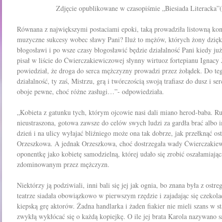
Zdjęcie opublikowane
w czasopiśmie „Biesiada Literacka”
Równana z największymi postaciami epoki, taką prowadziła listowną k
muzyczne sukcesy wobec sławy Pani? Iluż to mężów, których żony dzięki
błogosławi i po wsze czasy błogosławić będzie działalność Pani kiedy j
pisał w liście do Ćwierczakiewiczowej słynny wirtuoz fortepianu Ignacy
powiedział, że droga do serca mężczyzny prowadzi przez żołądek. Do te
działalność, ty zaś, Mistrzu, grą i twórczością swoją trafiasz do dusz i 
oboje pewne, choć różne zasługi…”- odpowiedziała.
„Kobieta z gatunku tych, którym ojcowie nasi dali miano herod-baba. Ru
nieustraszona, gotowa zawsze do celów swych ludzi za gardła brać albo 
dzień i na ulicy wyłajać bliźniego może ona tak dobrze, jak przełknąć ost
Orzeszkowa. A jednak Orzeszkowa, choć dostrzegała wady Ćwierczakiew
oponentkę jako kobietę samodzielną, której udało się zrobić oszałamiając
zdominowanym przez mężczyzn.
Niektórzy ją podziwiali, inni bali się jej jak ognia, bo znana była z ostr
teatrze siadała obowiązkowo w pierwszym rzędzie i zajadając się czeko
kiepską grę aktorów. Żadna handlarka i żaden fiakier nie mieli szans w 
zwykłą wykłócać się o każdą kopiejkę. O ile jej brata Karola nazywano s