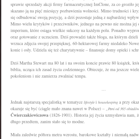
sprawie sprzedaży akcji firmy farmaceutycznej ImClone, za co groziło jej 
skazano ją na pięć miesięcy pozbawienia wolności. Mimo trudności i kr
się odbudować swoją pozycję, a dziś pozostaje jedną z najbardziej wpł
Mimo wielu krytyków i przeciwników, jednego na pewno nie można jej
imperium, które osiąga wielkie sukcesy na każdym polu. Ponadto wyp
oraz gotowanie z uczuciem. Dziś prowadzi także bloga, na którym dziel
wrzuca zdjęcia swojej przepięknej, 60-hektarowej farmy niedaleko Nowe
konie i osły. Udziela się też charytatywnie – finansuje domy opieki i schr
Dziś Martha Stewart ma 80 lat i na swoim koncie prawie 80 książek, któ
biblia, ucząca ich zasad życia codziennego. Obiecuje, że ma jeszcze wie
pokoleniom i nie zamierza zwalniać tempa.
…
Jednak najstarszą specjalistką w tematyce
i
a przy okaz
lifestyle
housekeeping
okazuje się być (ciągle mało znana nawet w Polsce) –
„Pani od 365 obiadó
Ćwierczakiewiczowa
(1826-1901). Historia jej życia uzmysławia nam, ż
długo przedtem, zanim stało się to modne.
Miała zaledwie półtora metra wzrostu, barokowe kształty i niemałą nadw