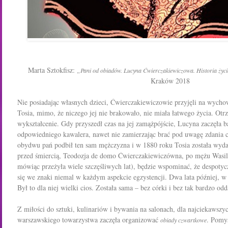
Marta Sztokfisz:
„Pani od obiadów. Lucyna Ćwierczakiewiczowa. Historia życ
Kraków 2018
Nie
posiadając
własnych
dzieci,
Ćwierczakiewiczowie
przyjęli
na
wycho
Tosia, mimo, że niczego jej nie brakowało, nie miała łatwego życia. Otr
wykształcenie.
Gdy przyszedł czas na jej zamążpójście, Lucyna zaczęła 
odpowiedniego kawalera, nawet nie zamierzając brać pod uwagę zdania cór
obydwu pań podbił ten sam mężczyzna i w 1880 roku Tosia została wyd
przed śmiercią,
Teodozja de domo Ćwierczakiewiczówna, po mężu Wasi
mówiąc przeżyła wiele szczęśliwych lat), będzie wspominać, że despotyc
się we znaki niemal w każdym aspekcie egzystencji.
Dwa lata później, 
Był to dla niej wielki cios. Została sama – bez córki i bez tak bardzo odd
Z miłości do sztuki, kulinariów i bywania na salonach, dla najciekawszy
warszawskiego towarzystwa zaczęła organizować
. Pomys
obiady czwartkowe