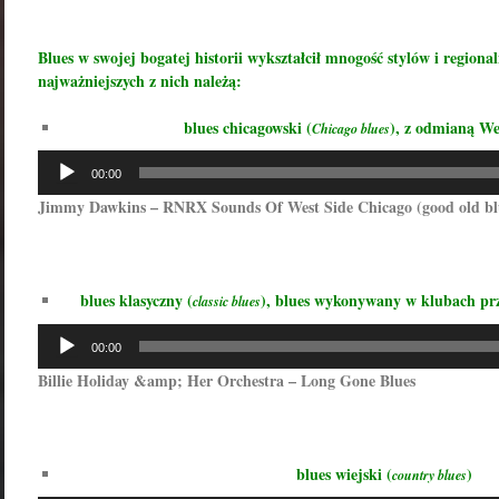
Blues w swojej bogatej historii wykształcił mnogość stylów i region
najważniejszych z nich należą:
blues chicagowski (
), z odmianą We
Chicago blues
Odtwarzacz
00:00
plików
Jimmy Dawkins – RNRX Sounds Of West Side Chicago (good old b
dźwiękowych
blues klasyczny (
), blues wykonywany w klubach prze
classic blues
Odtwarzacz
00:00
plików
Billie Holiday &amp; Her Orchestra – Long Gone Blues
dźwiękowych
blues wiejski (
)
country blues