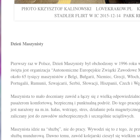
PHOTO KRZYSZTOF KALINOWSKI LOVEKRAKOW.PL K
STADLER FLIRT W IC 2015-12-14 PARK 
Dzień Maszynisty
Pierwszy raz w Polsce, Dzień Maszynisty był obchodzony w 1996 roku 
święta jest organizacja “Autonomiczne Europejskie Związki Zawodowe 
około 65 tysięcy maszynistów z Belgi, Bułgarii, Niemiec, Grecji, Włoch,
Portugalii, Rumunii, Szwajcarii, Serbii, Słowacji, Hiszpanii, Czech i Wę
Maszynista to mało doceniany zawód a łączy się z wielką odpowiedzialn
pasażerom komfortową, bezpieczną i punktualną podróż. Do tego pracuje
jest narażony na m.in. hałas, wstrząsy, stres, działanie pola magnetyczn
zaliczany jest do zawodów niebezpiecznych i szczególnie uciążliwych.
Maszynista idzie na “służbę”, nie do pracy. Wywodzi się to z tego, że pr
służbą mundurową. Dawno temu, zawód kolejarski cieszył się wielkim s