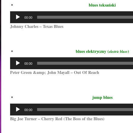
blues teksański
Odtwarzacz
00:00
plików
Johnny Charles – Texas Blues
dźwiękowych
blues elektryczny (
)
electric blues
Odtwarzacz
00:00
plików
Peter Green &amp; John Mayall – Out Of Reach
dźwiękowych
jump blues
Odtwarzacz
00:00
plików
Big Joe Turner – Cherry Red (The Boss of the Blues)
dźwiękowych