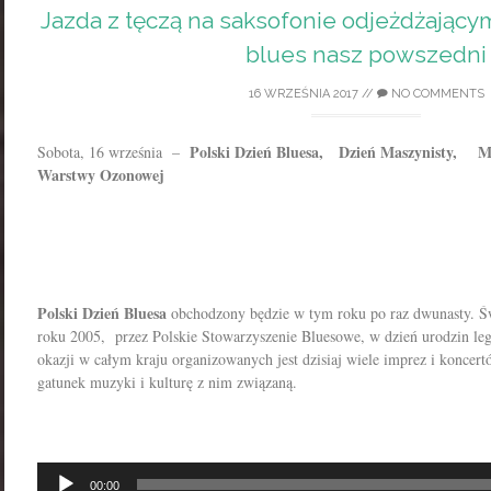
Jazda z tęczą na saksofonie odjeżdżającym
blues nasz powszedni
16 WRZEŚNIA 2017
//
NO COMMENTS
Polski
Dzień Bluesa, Dzień Maszynisty, M
Sobota, 16 września –
Warstwy Ozonowej
Polski
Dzień Bluesa
obchodzony będzie w tym roku po raz dwunasty. Św
roku 2005, przez Polskie Stowarzyszenie Bluesowe, w dzień urodzin leg
okazji w całym kraju organizowanych jest dzisiaj wiele imprez i koncer
gatunek muzyki i kulturę z nim związaną.
Odtwarzacz
00:00