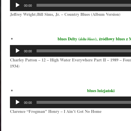
Odtwarzacz
00:00
plików
Jeffrey Wright;Bill Sims, Jr. – Country Blues (Album Version)
dźwiękowych
blues Delty (
), źródłowy blues z M
delta blues
Odtwarzacz
00:00
plików
Charley Patton – 12 – High Water Everywhere Part II – 1989 – Foun
dźwiękowych
1934
)
blues luizjański
Odtwarzacz
00:00
plików
Clarence “Frogman” Henry – I Ain’t Got No Home
dźwiękowych