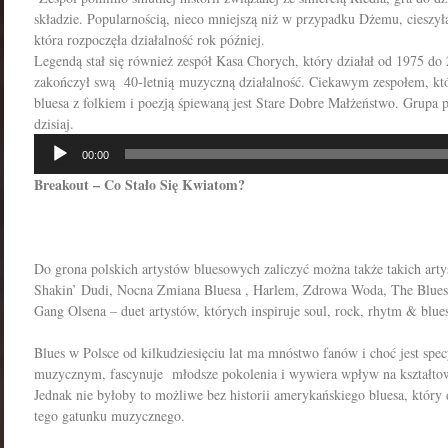
składzie. Popularnością, nieco mniejszą niż w przypadku Dżemu, cieszy
która rozpoczęła działalność rok później.
Legendą stał się również zespół Kasa Chorych, który działał od 1975 do 2
zakończył swą 40-letnią muzyczną działalność. Ciekawym zespołem, któ
bluesa z folkiem i poezją śpiewaną jest Stare Dobre Małżeństwo. Grupa 
dzisiaj.
Odtwarzacz
00:00
plików
Breakout – Co Stało Się Kwiatom?
dźwiękowych
Do grona polskich artystów bluesowych zaliczyć można także takich arty
Shakin’ Dudi, Nocna Zmiana Bluesa , Harlem, Zdrowa Woda, The Blues
Gang Olsena – duet artystów, których inspiruje soul, rock, rhytm & blue
Blues w Polsce od kilkudziesięciu lat ma mnóstwo fanów i choć jest sp
muzycznym, fascynuje młodsze pokolenia i wywiera wpływ na kształto
Jednak nie byłoby to możliwe bez historii amerykańskiego bluesa, któr
tego gatunku muzycznego.