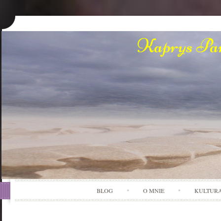
Kaprys Pan
BLOG
O MNIE
KULTUR