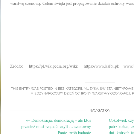
warstwę ozonową. Celem święta jest propagowanie działań ochrony war
Źródło: https://pl.wikipedia.org/wiki; https://www.kalbi.pl; www.
THIS ENTRY WAS POSTED IN
BEZ KATEGORII
,
MUZYKA
,
ŚWIĘTA NIETYPOWE
MIĘDZYNARODOWY DZIEŃ OCHRONY WARSTWY OZONOWEJ
,
P
Post
NAVIGATION
←
Demokracja, demokracją – ale ktoś
Cokolwiek czyn
navigation
przecież musi rządzić, czyli … szanowny
patrz końca, c
Panie, zrób badanie
dni, których j