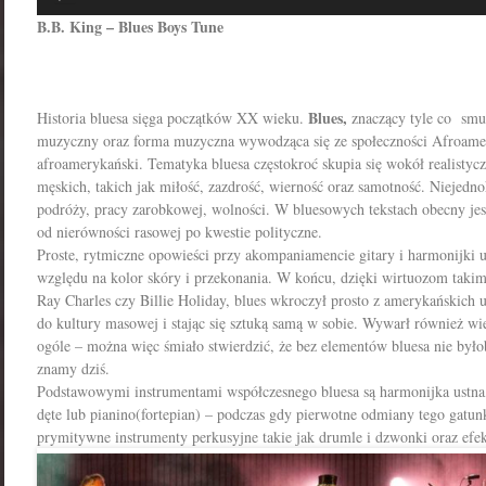
plików
B.B. King – Blues Boys Tune
dźwiękowych
Blues,
Historia bluesa sięga początków XX wieku.
znaczący tyle co smut
muzyczny oraz forma muzyczna wywodząca się ze społeczności Afroamer
afroamerykański. Tematyka bluesa częstokroć skupia się wokół realistycz
męskich, takich jak miłość, zazdrość, wierność oraz samotność. Niejedno
podróży, pracy zarobkowej, wolności. W bluesowych tekstach obecny jest
od nierówności rasowej po kwestie polityczne.
Proste, rytmiczne opowieści przy akompaniamencie gitary i harmonijki u
względu na kolor skóry i przekonania. W końcu, dzięki wirtuozom takim
Ray Charles czy Billie Holiday, blues wkroczył prosto z amerykańskich ul
do kultury masowej i stając się sztuką samą w sobie. Wywarł również w
ogóle – można więc śmiało stwierdzić, że bez elementów bluesa nie było
znamy dziś.
Podstawowymi instrumentami współczesnego bluesa są harmonijka ustna, 
dęte lub pianino(fortepian) – podczas gdy pierwotne odmiany tego gatu
prymitywne instrumenty perkusyjne takie jak drumle i dzwonki oraz efek