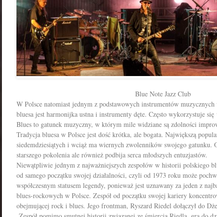
Blue Note Jazz Club
W Polsce natomiast jednym z podstawowych instrumentów muzycznych 
bluesa jest harmonijka ustna i instrumenty dęte. Często wykorzystuje się t
Blues to gatunek muzyczny, w którym mile widziane są zdolności impro
Tradycja bluesa w Polsce jest dość krótka, ale bogata. Największą popula
siedemdziesiątych i wciąż ma wiernych zwolenników swojego gatunku. Od
starszego pokolenia ale również podbija serca młodszych entuzjastów.
Niewątpliwie jednym z najważniejszych zespołów w historii polskiego bl
od samego początku swojej działalności, czyli od 1973 roku może pochwa
współczesnym statusem legendy, ponieważ jest uznawany za jeden z najb
blues-rockowych w Polsce. Zespół od początku swojej kariery koncentro
obejmującej rock i blues. Jego frontman, Ryszard Riedel dołączył do D
Zespół pomimo smutnej historii związanej ze śmiercią Riedla, gra do d