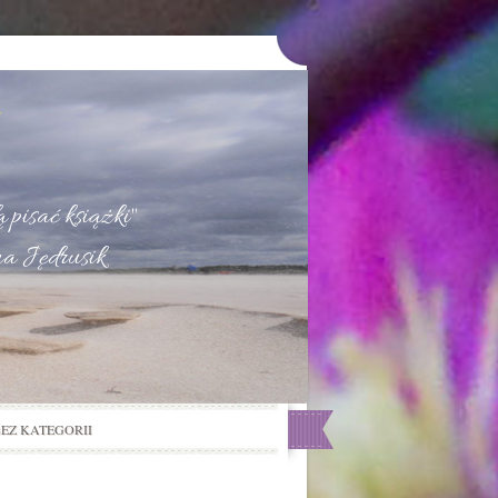
u
 pisać książki"
na Jędrusik
BEZ KATEGORII