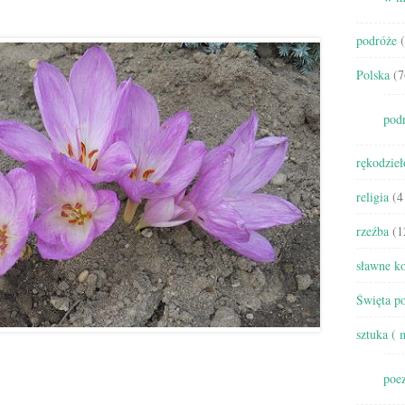
podróże
(
Polska
(7
pod
rękodzieł
religia
(4
rzeźba
(1
sławne ko
Święta po
sztuka ( 
poez