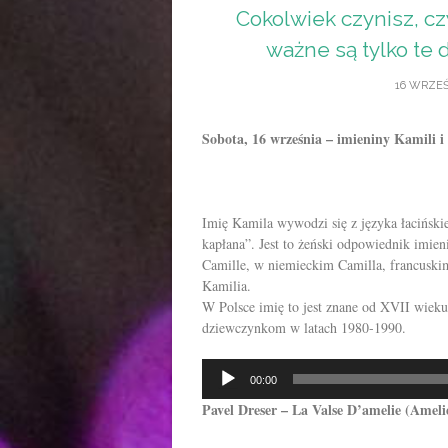
Cokolwiek czynisz, czy
ważne są tylko te 
16 WRZEŚ
Sobota, 16 września – imieniny Kamili i
Imię Kamila wywodzi się z języka łaciński
kapłana”. Jest to żeński odpowiednik imie
Camille, w niemieckim Camilla, francuskim
Kamilia.
W Polsce imię to jest znane od XVII wiek
dziewczynkom w latach 1980-1990.
Odtwarzacz
00:00
plików
Pavel Dreser – La Valse D’amelie (Amel
dźwiękowych