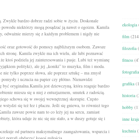
dołu
aby
zwiększyć
zą. Zwykle bardzo dobrze radzi sobie w życiu. Doskonale
lub
ekologia
tego powodu niektórzy mogą posądzać ją nawet o egoizm. Kamila
zmniejszyć
dy, odważnie mierzy się z każdym problemem i nigdy nie
głośność.
film
(214
skość oraz gotowość do pomocy najbliższym osobom. Zawsze
filozofia
(
 ich stronę. Kamila zwykle ma ich wielu, ale lubi poznawać
 że ktoś podziela jej zainteresowania i pasje. Lubi też wymianę
fitness
(4
ątkiem polityki), ale jej „koniki” to muzyka, film i moda.
fotografia
e nie tylko poprzez słowa, ale poprzez sztukę – ma zmysł
 pomysły i uczucia na papier czy płótno. Nienawidzi
grafika
(1
 się być oryginalna.Kamila jest dziewczyną, która reaguje bardzo
ienie miesza się u niej z entuzjazmem, smutek z radością.
historia
(
ugiego schowa się w swojej wewnętrznej skorupie. Często
e wstydzi się też łez i płaczu. Jeśli się gniewa, to również tego
hobby
(1
amila zawsze powie nam to co leży jej na sercu, zamiast
ety, która udaje że nic się nie stało, a w duszy gotuje się i
inne kraj
kuchnia
(
czekuje od partnera maksymalnego zaangażowania, wsparcia i
ież potrafi obdarzyć kogoś miłością.