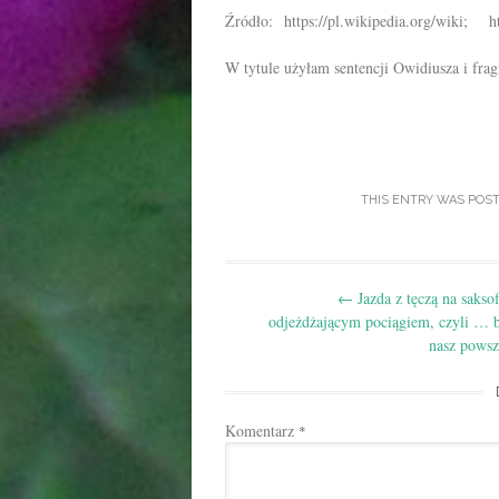
Źródło: https://pl.wikipedia.org/wiki; ht
W tytule użyłam sentencji Owidiusza i fra
THIS ENTRY WAS POS
Post
←
Jazda z tęczą na sakso
navigation
odjeżdżającym pociągiem, czyli … b
nasz powsz
Komentarz
*