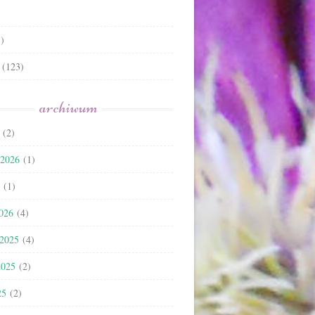
)
(123)
archiwum
(2)
 2026
(1)
(1)
2026
(4)
 2025
(4)
2025
(2)
25
(2)