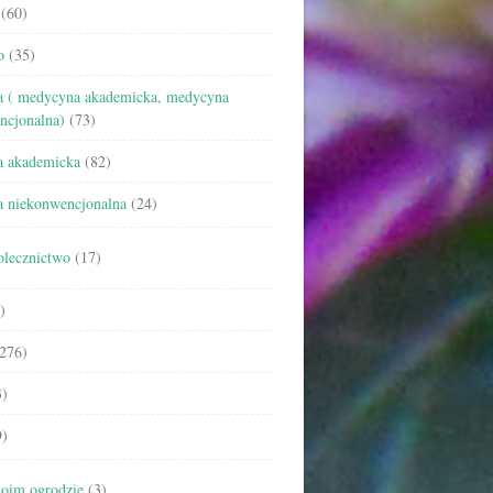
(60)
o
(35)
 ( medycyna akademicka, medycyna
ncjonalna)
(73)
 akademicka
(82)
 niekonwencjonalna
(24)
olecznictwo
(17)
)
276)
)
)
oim ogrodzie
(3)