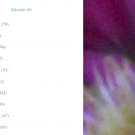
Zdrowie
(6)
(179)
)
96)
7)
(33)
2)
342)
19)
e
(67)
107)