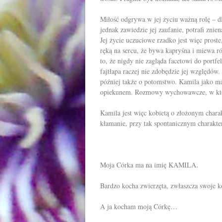
Miłość odgrywa w jej życiu ważną rolę – d
jednak zawiedzie jej zaufanie, potrafi znie
Jej życie uczuciowe rzadko jest więc proste
ręką na sercu, że bywa kapryśna i miewa róż
to, że nigdy nie zagląda facetowi do portfe
fajtłapa raczej nie zdobędzie jej względów
później także o potomstwo. Kamila jako ma
opiekunem. Rozmowy wychowawcze, w któr
Kamila jest więc kobietą o złożonym charak
kłamanie, przy tak spontanicznym charakterz
Moja Córka ma na imię KAMILA.
Bardzo kocha zwierzęta, zwłaszcza swoje k
A ja kocham moją Córkę…