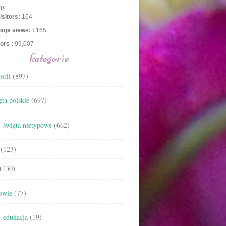
ny
isitors:
164
age views: :
165
tors :
99,007
kategorie
orii
(897)
ta polskie
(697)
święta nietypowe
(662)
(123)
(130)
owie
(77)
edukacja
(19)