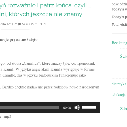
odwiedzi
ń rozważnie i patrz końca, czyli …
Today's v
dni, których jeszcze nie znamy
Today's p
NIA 2017
//
NO COMMENTS
Total visi
 moje prywatne święto
Bez kateg
Świę
ego, od słowa „Camillus”, które znaczy tyle, co: „pomocnik
nia Kamil. W języku angielskim Kamila występuje w formie
 Camille, zaś w języku białoruskim funkcjonuje jako
dietetyka
u. Bardzo chętnie nadawane przez rodziców nowo narodzonym
edukacja
Używaj
Zdr
00:00
strzałek
ie).mp3
do
góry/do