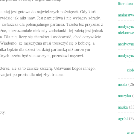
literatura
la niej jest gotowa do największych poświęceń. Gdy ktoś
malarstw
nawidzić jak nikt inny. Jest pamiętliwa i nie wybaczy zdrady.
, zwłaszcza dla potencjalnego partnera. Trzeba też przyznać z
medycyna
ne, niezrozumiałe niekiedy zachcianki. Jej zaletą jest jednak
niekonwe
la. Dla niej liczy się charakter i osobowość, choć oczywiście
. Wiadomo, że mężczyzna musi troszczyć się o kobietę, a
medycyna
tka będzie dla dzieci bardziej partnerką niż surowym
medycyna
ych trzeba być stanowczym, pozostawi mężowi.
terze, ale za to zawsze szczerą. Udawanie kogoś innego,
zioł
e jest po prostu dla niej zbyt trudne.
moda
(26
muzyka
(
nauka
(33
oty.
ogród
(39
w m