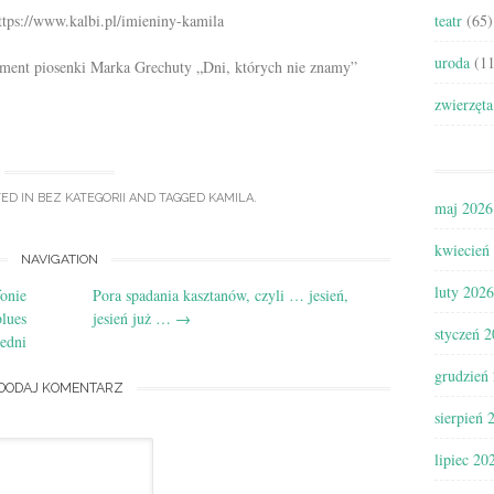
tps://www.kalbi.pl/imieniny-kamila
teatr
(65)
uroda
(11
gment piosenki Marka Grechuty „Dni, których nie znamy”
zwierzęta
TED IN
BEZ KATEGORII
AND TAGGED
KAMILA
.
maj 2026
kwiecień
NAVIGATION
luty 2026
fonie
Pora spadania kasztanów, czyli … jesień,
lues
jesień już …
→
styczeń 
edni
grudzień
DODAJ KOMENTARZ
sierpień 
lipiec 20