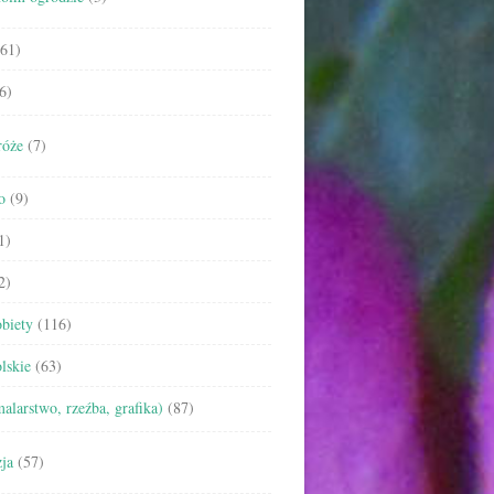
61)
6)
róże
(7)
o
(9)
1)
2)
biety
(116)
lskie
(63)
malarstwo, rzeźba, grafika)
(87)
ja
(57)