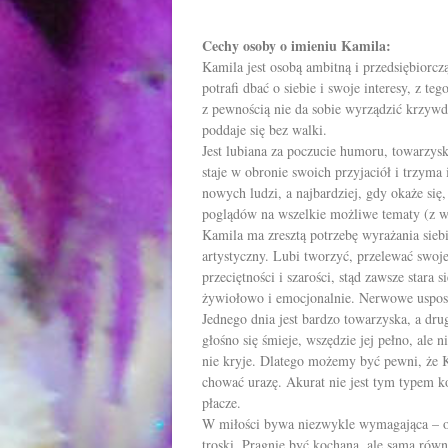
Cechy osoby o imieniu Kamila:
Kamila jest osobą ambitną i przedsiębiorc
potrafi dbać o siebie i swoje interesy, z 
z pewnością nie da sobie wyrządzić krzyw
poddaje się bez walki.
Jest lubiana za poczucie humoru, towarzy
staje w obronie swoich przyjaciół i trzyma
nowych ludzi, a najbardziej, gdy okaże się,
poglądów na wszelkie możliwe tematy (z wyj
Kamila ma zresztą potrzebę wyrażania siebi
artystyczny. Lubi tworzyć, przelewać swoje
przeciętności i szarości, stąd zawsze stara
żywiołowo i emocjonalnie. Nerwowe usposob
Jednego dnia jest bardzo towarzyska, a dr
głośno się śmieje, wszędzie jej pełno, ale ni
nie kryje. Dlatego możemy być pewni, że K
chować urazę. Akurat nie jest tym typem kobi
płacze.
W miłości bywa niezwykle wymagająca – o
troski. Pragnie być kochana, ale sama równ