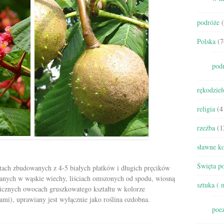
podróże
(
Polska
(7
pod
rękodzieł
religia
(4
rzeźba
(1
sławne ko
Święta po
tach zbudowanych z 4-5 białych płatków i długich pręcików
nych w wąskie wiechy, liściach omszonych od spodu, wiosną
sztuka ( 
elicznych owocach gruszkowatego kształtu w kolorze
ami), uprawiany jest wyłącznie jako roślina ozdobna.
poez