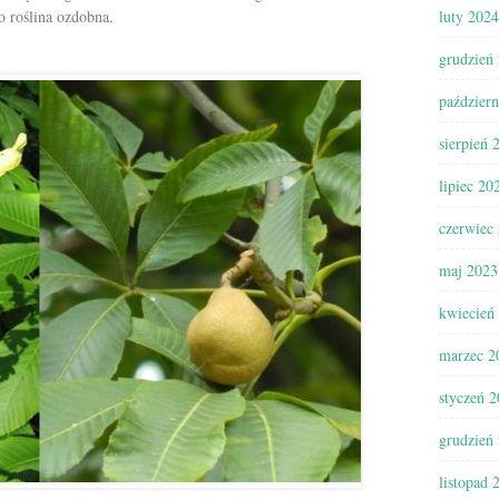
o roślina ozdobna.
luty 2024
grudzień
paździer
sierpień 
lipiec 20
czerwiec
maj 2023
kwiecień
marzec 2
styczeń 
grudzień
listopad 