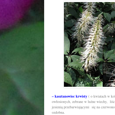
– kasztanowiec krwisty
( o kwiatach w ko
owłosionych, zebrane w luźne wiechy, liśc
jesienią przebarwiającymi się na czerwono
ozdobna.