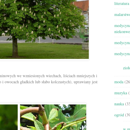
literatura
malarstw
medycyna
niekonwe
medycyna
medycyna
zioł
minowych we wzniesionych wiechach, liściach mniejszych i
 i owocach gładkich lub słabo kolczastych), uprawiany jest
moda
(26
muzyka
(
nauka
(33
ogród
(39
w m