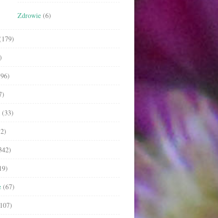
Zdrowie
(6)
(179)
)
96)
7)
(33)
2)
342)
19)
e
(67)
107)