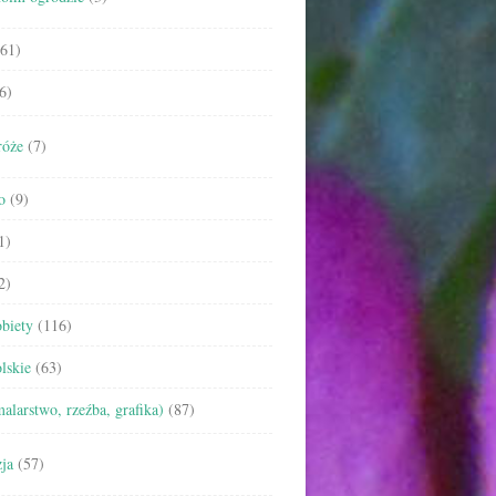
61)
6)
róże
(7)
o
(9)
1)
2)
biety
(116)
lskie
(63)
malarstwo, rzeźba, grafika)
(87)
ja
(57)