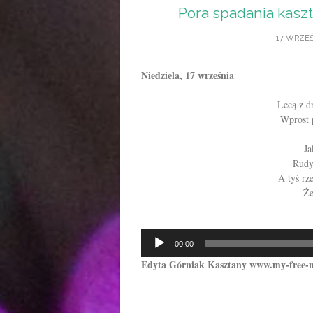
Pora spadania kaszta
17 WRZEŚ
Niedziela, 17 września
Lecą z d
Wprost 
Ja
Rudy 
A tyś rz
Że
Odtwarzacz
00:00
plików
Edyta Górniak Kasztany www.my-free-
dźwiękowych