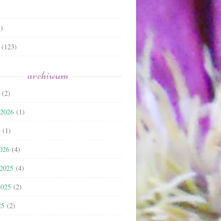
)
(123)
archiwum
(2)
 2026
(1)
(1)
2026
(4)
 2025
(4)
2025
(2)
25
(2)