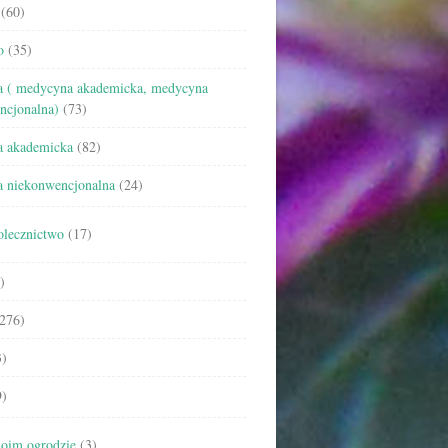
(60)
o
(35)
 ( medycyna akademicka, medycyna
ncjonalna)
(73)
 akademicka
(82)
 niekonwencjonalna
(24)
olecznictwo
(17)
)
276)
)
)
oim ogrodzie
(3)