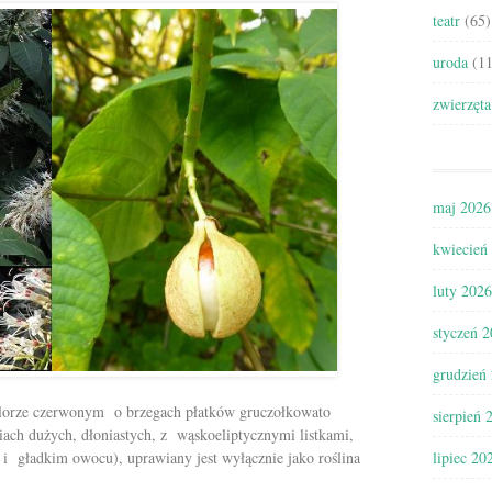
teatr
(65)
uroda
(11
zwierzęta
maj 2026
kwiecień
luty 2026
styczeń 
grudzień
lorze czerwonym o brzegach płatków gruczołkowato
sierpień 
iach dużych, dłoniastych, z wąskoeliptycznymi listkami,
 i gładkim owocu), uprawiany jest wyłącznie jako roślina
lipiec 20