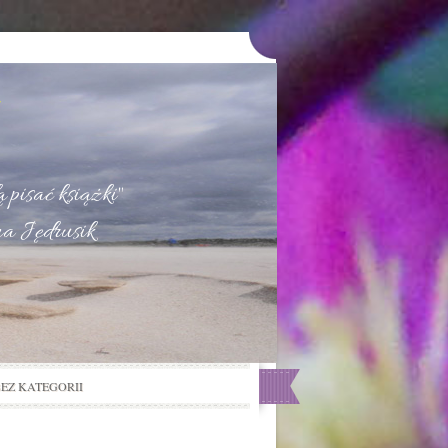
u
 pisać książki"
na Jędrusik
BEZ KATEGORII