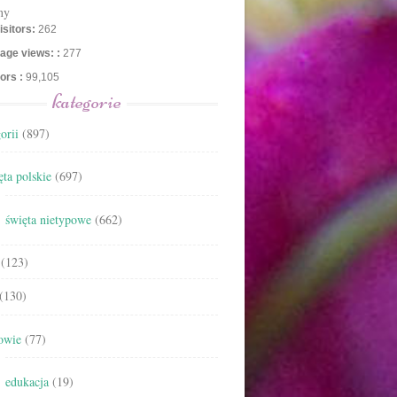
ny
isitors:
262
age views: :
277
tors :
99,105
kategorie
orii
(897)
ta polskie
(697)
święta nietypowe
(662)
(123)
(130)
owie
(77)
edukacja
(19)