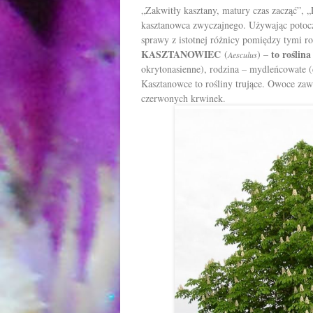
„Zakwitły kasztany, matury czas zacząć”,
kasztanowca zwyczajnego. Używając potocz
sprawy z istotnej różnicy pomiędzy tymi r
KASZTANOWIEC
to roślin
(
) –
Aesculus
okrytonasienne), rodzina – mydleńcowate (
Kasztanowce to rośliny trujące. Owoce zaw
czerwonych krwinek.