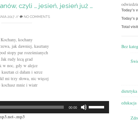
odwiedzi
nów, czyli … jesień, jesień już …
Today's v
NIA 2017
//
NO COMMENTS
Today's p
Total visi
Kochany, kochany
rzewa, jak dawniej, kasztany
Bez kateg
pod stopy par roześmianych
Jak rudy lecą grad
Świę
k w noc, gdy w alejce
kasztan ci dałam i serce
ekł mi trzy słowa, nic więcej
 kochasz mnie i wiatr
dietetyka
edukacja
Używaj
00:00
strzałek
mp3.net-.mp3
do
Zdr
góry/do
dołu
aby