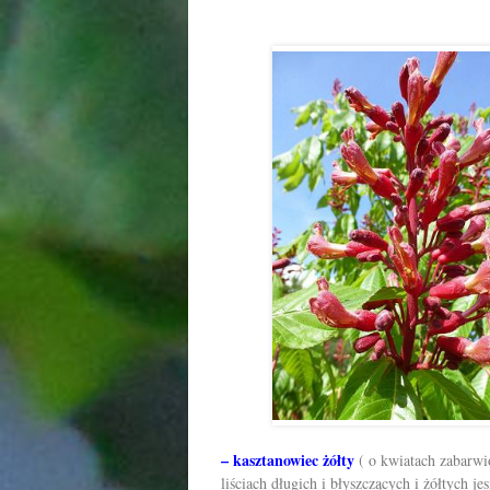
– kasztanowiec żółty
( o kwiatach zabarwi
liściach długich i błyszczących i żółtych j