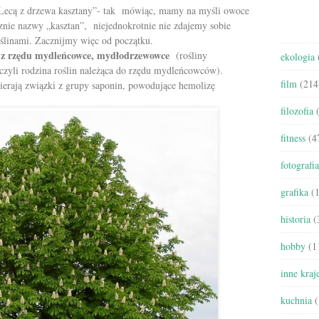
 „Lecą z drzewa kasztany”- tak mówiąc, mamy na myśli owoce
zwiększyć
nie nazwy „kasztan”, niejednokrotnie nie zdajemy sobie
lub
oślinami. Zacznijmy więc od początku.
zmniejszyć
a z rzędu mydleńcowce, mydłodrzewowce
(rośliny
głośność.
ekologia
czyli rodzina roślin należąca do rzędu mydleńcowców).
film
(214
ierają związki z grupy saponin, powodujące hemolizę
filozofia
(
fitness
(4
fotografia
grafika
(1
historia
(
hobby
(1
inne kraj
kuchnia
(