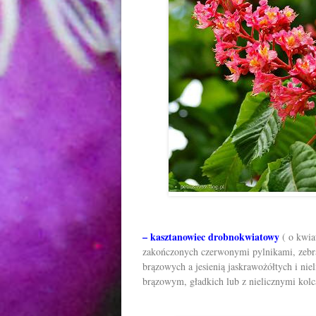
– kasztanowiec drobnokwiatowy
( o kwia
zakończonych czerwonymi pylnikami, zebra
brązowych a jesienią jaskrawożółtych i ni
brązowym, gładkich lub z nielicznymi kolc