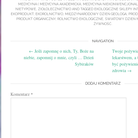
MEDYCYNA ( MEDYCYNA AKADEMICKA, MEDYCYNA NIEKONWENCJONAL
NIETYPOWE
,
ZIOŁOLECZNICTWO
AND TAGGED
EKOLOGICZNE SKLEPY I
EKOPRODUKT
,
EKOROLNICTWO
,
MIĘDZYNARODOWY DZIEŃ GEOLOGA
,
PROD
PRODUKT ORGANICZNY
,
ROLNICTWO EKOLOGICZNE
,
ŚWIATOWY DZIEŃ 
ŻYWNOŚĆ
.
Post
NAVIGATION
←
Jeśli zapomnę o nich, Ty, Boże na
Twoje pożywie
navigation
niebie, zapomnij o mnie, czyli … Dzień
lekarstwem, a
Sybiraków
być pożywieni
zdrowia
→
DODAJ KOMENTARZ
Komentarz
*