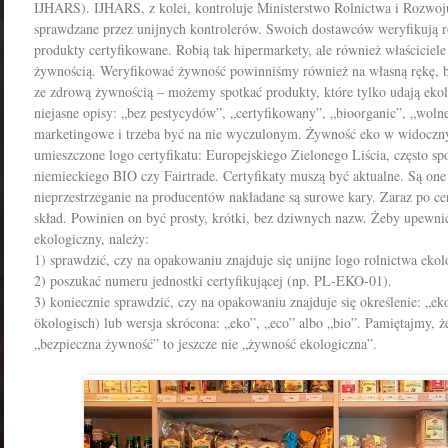
IJHARS). IJHARS, z kolei, kontroluje Ministerstwo Rolnictwa i Rozwoju
sprawdzane przez unijnych kontrolerów. Swoich dostawców weryfikują ró
produkty certyfikowane. Robią tak hipermarkety, ale również właściciel
żywnością. Weryfikować żywność powinniśmy również na własną rękę, b
ze zdrową żywnością – możemy spotkać produkty, które tylko udają eko
niejasne opisy: „bez pestycydów”, „certyfikowany”, „bioorganic”, „wo
marketingowe i trzeba być na nie wyczulonym. Żywność eko w widocz
umieszczone logo certyfikatu: Europejskiego Zielonego Liścia, często s
niemieckiego BIO czy Fairtrade. Certyfikaty muszą być aktualne. Są one
nieprzestrzeganie na producentów nakładane są surowe kary. Zaraz po cer
skład. Powinien on być prosty, krótki, bez dziwnych nazw. Żeby upewni
ekologiczny, należy:
1) sprawdzić, czy na opakowaniu znajduje się unijne logo rolnictwa ekol
2) poszukać numeru jednostki certyfikującej (np. PL-EKO-01).
3) koniecznie sprawdzić, czy na opakowaniu znajduje się określenie: „ek
ökologisch) lub wersja skrócona: „eko”, „eco” albo „bio”. Pamiętajmy, 
„bezpieczna żywność” to jeszcze nie „żywność ekologiczna”.