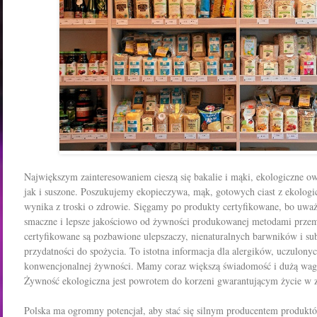
Największym zainteresowaniem cieszą się bakalie i mąki, ekologiczne o
jak i suszone. Poszukujemy ekopieczywa, mąk, gotowych ciast z ekologi
wynika z troski o zdrowie. Sięgamy po produkty certyfikowane, bo uważ
smaczne i lepsze jakościowo od żywności produkowanej metodami prze
certyfikowane są pozbawione ulepszaczy, nienaturalnych barwników i sub
przydatności do spożycia. To istotna informacja dla alergików, uczulon
konwencjonalnej żywności. Mamy coraz większą świadomość i dużą wagę
Żywność ekologiczna jest powrotem do korzeni gwarantującym życie w 
Polska ma ogromny potencjał, aby stać się silnym producentem produktó