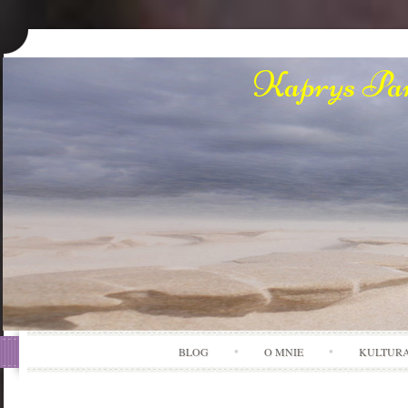
Kaprys Pan
BLOG
O MNIE
KULTUR