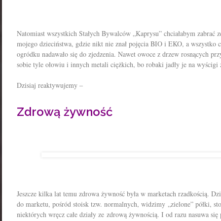
Natomiast wszystkich Stałych Bywalców „Kaprysu” chciałabym zabrać ze
mojego dzieciństwa, gdzie nikt nie znał pojęcia BIO i EKO, a wszyst
ogródku nadawało się do zjedzenia. Nawet owoce z drzew rosnących przy
sobie tyle ołowiu i innych metali ciężkich, bo robaki jadły je na wyścigi
Dzisiaj reaktywujemy –
Zdrową żywność
Jeszcze kilka lat temu zdrowa żywność była w marketach rzadkością. Dzi
do marketu, pośród stoisk tzw. normalnych, widzimy „zielone” półki, st
niektórych wręcz całe działy ze zdrową żywnością. I od razu nasuwa się p