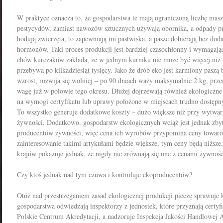
W praktyce oznacza to, że gospodarstwa te mają ograniczoną liczbę masz
pestycydów, zamiast nawozów sztucznych używają obornika, a odpady prz
hodują zwierzęta, to zapewniają im pastwiska, a pasze dobierają bez d
hormonów. Taki proces produkcji jest bardziej czasochłonny i wymagają
chów kurczaków zakłada, że w jednym kurniku nie może być więcej niż 
przebywa po kilkadziesiąt tysięcy. Jako że drób eko jest karmiony paszą
wzrost, rozwija się wolniej – po 90 dniach waży maksymalnie 2 kg, prz
wagę już w połowie tego okresu. Dłużej dojrzewają również ekologiczn
na wymogi certyfikatu lub uprawy położone w miejscach trudno dostępnyc
To wszystko generuje dodatkowe koszty – dużo większe niż przy wytwa
żywności. Dodatkowo, gospodarstw ekologicznych wciąż jest jednak zb
producentów żywności, więc cena ich wyrobów przypomina ceny towar
zainteresowanie takimi artykułami będzie większe, tym ceny będą niższ
krajów pokazuje jednak, że nigdy nie zrównają się one z cenami żywnoś
Czy ktoś jednak nad tym czuwa i kontroluje ekoproducentów?
Otóż nad przestrzeganiem zasad ekologicznej produkcji pieczę sprawuje k
gospodarstwa odwiedzają inspektorzy z jednostek, które przyznają certyfi
Polskie Centrum Akredytacji, a nadzoruje Inspekcja Jakości Handlowe