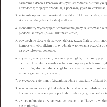
barierami z drzew i krzewów dającymi schronienie naturalnym 
i owadom zjadającym szkodniki) i poprawiających mikroklimat,
w terenie uprawnym pozostawia się zbiorniki i cieki wodne, a n
stosowanej dotychczas totalnej melioracji,
monokultury wyczerpujące jednostronnie gleby są stosowane w 
płodozmianowych (nawet kilkunastoletnich),
powszechnie stosuje się nawozy zielone, szczególnie z roślin mo
kompostem, obornikiem i przy udziale wapnowania pozwala utrzy
na prawidłowym poziomie,
używa się maszyn i narzędzi chroniących glebę, poprawiających j
energię; elementarna zasada ekologicznej uprawy roli brzmi: płyt
chodzi o to, aby nie odwracać gleby, ponieważ niszczy to naturaln
mikroorganizmów glebowych,
przygotowuje się siano i kiszonki zgodnie z prawidłowościami b
w odżywianiu zwierząt hodowlanych nie stosuje się substancji cz
hormony a stosowana pasza pochodzi z własnego gospodarstwa (
zwierzęta hoduje się w tak zwanym systemie ściółkowym, w efek
nie gnojowica.