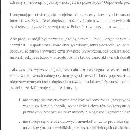
zdrową żywnością
, to jaka żywność jest na pozostałych? Odpowiedź p
Kontynuując – otwierają się specjalne sklepy z certyfikowanymi towaram
internetowe. Żywność ekologiczną możemy kupić nawet na targowiskach
ekologicznej żywności rozwija się w Polsce bardzo prężnie, nawet lepiej
Aby produkt mógł być nazwany „ekologicznym”, „bio”, „organicznym” c
certyfikat. Gospodarstwa, które chcą go zdobyć, muszą dowieść, że spełni
produkując zdrową żywność czyli żywność wytworzoną bez udziału śro
mineralnych, regulatorów wzrostu roślin i biologicznie aktywnych doda
r
olnictwo ekologiczne
ekorolnict
Taka żywność wytwarzana jest przez
,
rolnictwa konwencjonalnego system gospodarowania, który poprzez stos
nieprzetworzonych technologicznie pozwala produkować żywność ekolog
ekorolnicze dziś uznaje się te, w których:
nie stosuje się syntetycznych środków ochrony roślin (pestycydó
w celu zwalczania chorób, szkodników i chwastów wykorzystują
prawidłowy płodozmian oraz metody biologiczne i agrotechniczn
nie stosuje się wielohektarowych monokultur, za to prowadzi si
mozaikowym, na niewielkich poletkach, oddzielonych od siebie