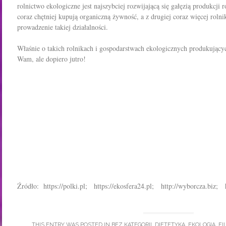
rolnictwo ekologiczne jest najszybciej rozwijającą się gałęzią produkcji r
coraz chętniej kupują organiczną żywność, a z drugiej coraz więcej rol
prowadzenie takiej działalności.
Właśnie o takich rolnikach i gospodarstwach ekologicznych produkują
Wam, ale dopiero jutro!
Źródło: https://polki.pl; https://ekosfera24.pl; http://wyborcza.biz; h
THIS ENTRY WAS POSTED IN
BEZ KATEGORII
,
DIETETYKA
,
EKOLOGIA
,
FI