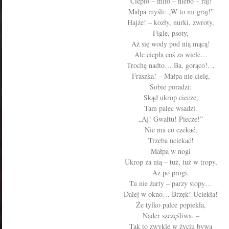
Ciepło – miło – niebo – raj!
Małpa myśli: „W to mi graj!”
Hajże! – kozły, nurki, zwroty,
Figle, psoty,
Aż się wody pod nią mącą!
Ale ciepła coś za wiele…
Trochę nadto… Ba, gorąco!…
Fraszka! – Małpa nie cielę,
Sobie poradzi:
Skąd ukrop ciecze,
Tam palec wsadzi.
„Aj! Gwałtu! Piecze!”
Nie ma co czekać,
Trzeba uciekać!
Małpa w nogi
Ukrop za nią – tuż, tuż w tropy,
Aż po progi.
Tu nie żarty – parzy stopy…
Dalej w okno… Brzęk! Uciekła!
Że tylko palce popiekła,
Nader szczęśliwa. –
Tak to zwykle w życiu bywa