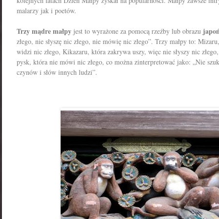
kolejnych latach Dzień Małpy zyskał na popularności. Małpy zawsze int
malarzy jak i poetów.
Trzy mądre małpy
japoń
jest to wyrażone za pomocą rzeźby lub obrazu
złego, nie słyszę nic złego, nie mówię nic złego”. Trzy małpy to: Mizaru
widzi nic złego, Kikazaru, która zakrywa uszy, więc nie słyszy nic złego
pysk, która nie mówi nic złego, co można zinterpretować jako: „Nie szuk
czynów i słów innych ludzi”.