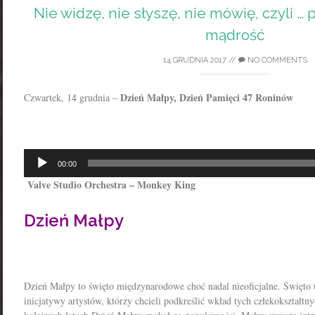
Nie widzę, nie słyszę, nie mówię, czyli …
mądrość
14 GRUDNIA 2017
//
NO COMMENTS
Dzień Małpy, Dzień Pamięci 47 Roninów
Czwartek, 14 grudnia –
Odtwarzacz
00:00
plików
Valve Studio Orchestra – Monkey King
dźwiękowych
Dzień Małpy
Dzień Małpy to święto międzynarodowe choć nadal nieoficjalne. Święto
inicjatywy artystów, którzy chcieli podkreślić wkład tych człekokształtn