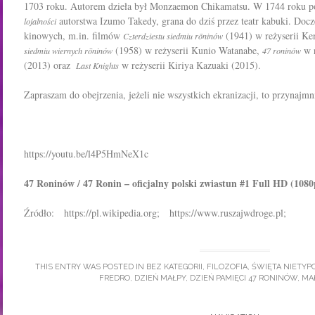
1703 roku. Autorem dzieła był Monzaemon Chikamatsu. W 1744 roku p
autorstwa Izumo Takedy, grana do dziś przez teatr kabuki. Docze
lojalności
kinowych, m.in. filmów
(1941) w reżyserii Ke
Czterdziestu siedmiu rōninów
(1958) w reżyserii Kunio Watanabe,
w r
siedmiu wiernych rōninów
47 roninów
(2013) oraz
w reżyserii Kiriya Kazuaki (2015).
Last Knights
Zapraszam do obejrzenia, jeżeli nie wszystkich ekranizacji, to przynajmn
https://youtu.be/l4P5HmNeX1c
47 Roninów / 47 Ronin – oficjalny polski zwiastun #1 Full HD (1080
Źródło: https://pl.wikipedia.org; https://www.ruszajwdroge.pl;
THIS ENTRY WAS POSTED IN
BEZ KATEGORII
,
FILOZOFIA
,
ŚWIĘTA NIETY
FREDRO
,
DZIEŃ MAŁPY
,
DZIEŃ PAMIĘCI 47 RONINÓW
,
MAŁ