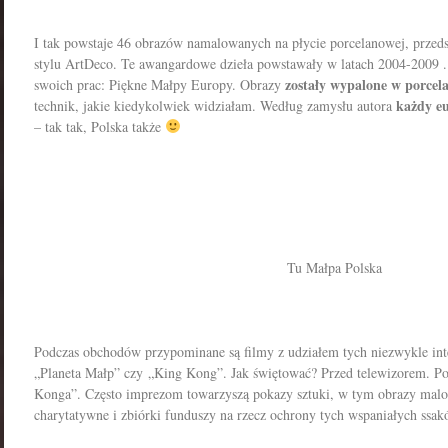
I tak powstaje 46 obrazów namalowanych na płycie porcelanowej, prze
stylu ArtDeco. Te awangardowe dzieła powstawały w latach 2004-2009 .
zostały wypalone w porcela
swoich prac: Piękne Małpy Europy. Obrazy
każdy eu
technik, jakie kiedykolwiek widziałam. Według zamysłu autora
– tak tak, Polska także
Tu Małpa Polska
Podczas obchodów przypominane są filmy z udziałem tych niezwykle inte
„Planeta Małp” czy „King Kong”. Jak świętować? Przed telewizorem. P
Konga”. Często imprezom towarzyszą pokazy sztuki, w tym obrazy malo
charytatywne i zbiórki funduszy na rzecz ochrony tych wspaniałych ssak