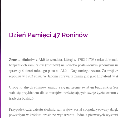
Dzień Pamięci 47 Roninów
Zemsta rōninów z Akō
to wendeta, której w 1702 (1703) roku dokonało
bezpańskich samurajów (rōninów) na wysoko postawionym japońskim ur
sprawcy śmierci młodego pana na Akō – Naganoriego Asano. Za swój czy
Incydent w 
seppuku w 1703 roku. W Japonii sprawa ta znana jest jako
Groby lojalnych rōninów znajdują się na terenie świątyni buddyjskiej Se
stała się przykładem dla samurajów, poświęcających swoje życie swemu 
tradycją bushidō.
Przypadek czterdziestu siedmiu samurajów został spopularyzowany dzięk
powstałym w krótkim czasie po wydarzeniu. Jedną z pierwszych wystawi