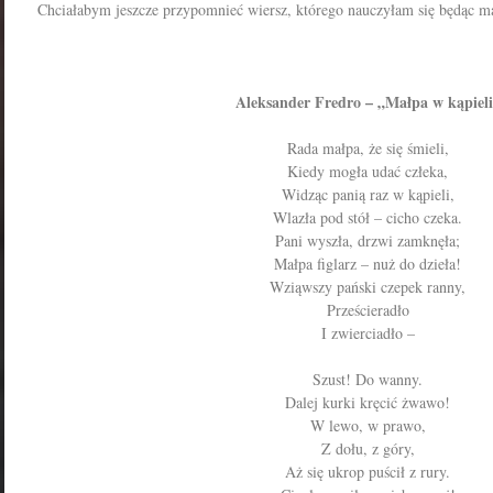
Chciałabym jeszcze przypomnieć wiersz, którego nauczyłam się będąc 
Aleksander Fredro – „Małpa w kąpieli
Rada małpa, że się śmieli,
Kiedy mogła udać człeka,
Widząc panią raz w kąpieli,
Wlazła pod stół – cicho czeka.
Pani wyszła, drzwi zamknęła;
Małpa figlarz – nuż do dzieła!
Wziąwszy pański czepek ranny,
Prześcieradło
I zwierciadło –
Szust! Do wanny.
Dalej kurki kręcić żwawo!
W lewo, w prawo,
Z dołu, z góry,
Aż się ukrop puścił z rury.