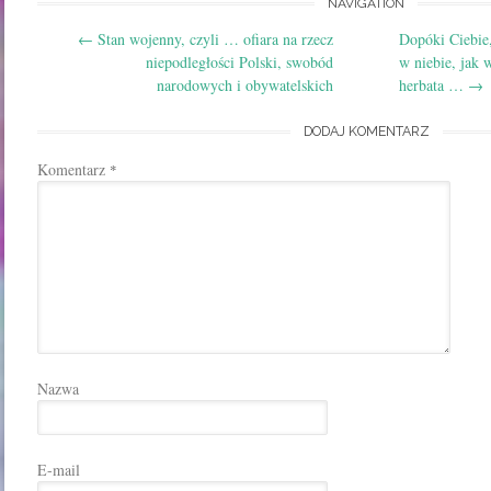
Post
NAVIGATION
←
Stan wojenny, czyli … ofiara na rzecz
Dopóki Ciebie,
navigation
niepodległości Polski, swobód
w niebie, jak 
narodowych i obywatelskich
herbata …
→
DODAJ KOMENTARZ
Komentarz
*
Nazwa
E-mail