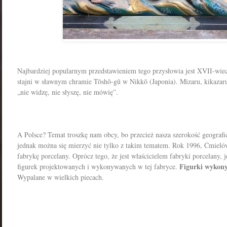
Najbardziej popularnym przedstawieniem tego przysłowia jest XVII-wie
stajni w sławnym chramie Tōshō-gū w Nikkō (Japonia). Mizaru, kikazar
„nie widzę, nie słyszę, nie mówię”.
A Polsce? Temat troszkę nam obcy, bo przecież nasza szerokość geografi
jednak można się mierzyć nie tylko z takim tematem. Rok 1996, Ćmiel
fabrykę porcelany. Oprócz tego, że jest właścicielem fabryki porcelany, je
Figurki wykony
figurek projektowanych i wykonywanych w tej fabryce.
Wypalane w wielkich piecach.