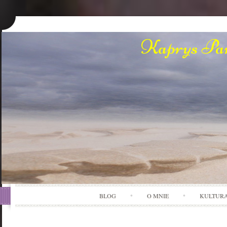
Kaprys Pan
BLOG
O MNIE
KULTUR