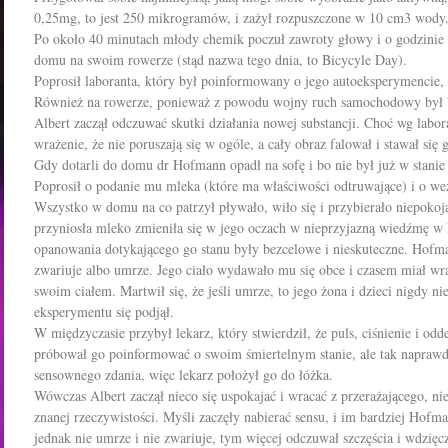
0,25mg, to jest 250 mikrogramów, i zażył rozpuszczone w 10 cm3 wody
Po około 40 minutach młody chemik poczuł zawroty głowy i o godzinie 
domu na swoim rowerze (stąd nazwa tego dnia, to Bicycyle Day).
Poprosił laboranta, który był poinformowany o jego autoeksperymencie,
Również na rowerze, ponieważ z powodu wojny ruch samochodowy był b
Albert zaczął odczuwać skutki działania nowej substancji. Choć wg labora
wrażenie, że nie poruszają się w ogóle, a cały obraz falował i stawał się
Gdy dotarli do domu dr Hofmann opadł na sofę i bo nie był już w stanie
Poprosił o podanie mu mleka (które ma właściwości odtruwające) i o we
Wszystko w domu na co patrzył pływało, wiło się i przybierało niepokoją
przyniosła mleko zmieniła się w jego oczach w nieprzyjazną wiedźmę w
opanowania dotykającego go stanu były bezcelowe i nieskuteczne. Hofma
zwariuje albo umrze. Jego ciało wydawało mu się obce i czasem miał wra
swoim ciałem. Martwił się, że jeśli umrze, to jego żona i dzieci nigdy n
eksperymentu się podjął.
W międzyczasie przybył lekarz, który stwierdził, że puls, ciśnienie i o
próbował go poinformować o swoim śmiertelnym stanie, ale tak naprawd
sensownego zdania, więc lekarz położył go do łóżka.
Wówczas Albert zaczął nieco się uspokajać i wracać z przerażającego, ni
znanej rzeczywistości. Myśli zaczęły nabierać sensu, i im bardziej Hofma
jednak nie umrze i nie zwariuje, tym więcej odczuwał szczęścia i wdzięc