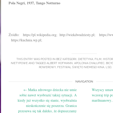
Pola Negri, 1937, Tango Notturno
Źródło: https://pl.wikipedia.org; http://wiekdwudziesty.pl; https://
https://kuchnia.wp.pl;
THIS ENTRY WAS POSTED IN
BEZ KATEGORII
,
DIETETYKA
,
FILM
,
HISTOR
NIETYPOWE
AND TAGGED
ALBERT HOFMANN
,
APOLONIA CHAŁUPIEC
,
BICY
ROWEROWY
,
FESTIWAL ŚWIĘTO NIEMEGO KINA
,
LSD
,
Post
NAVIGATION
←
Matka zdrowego dziecka nie umie
Wszyscy umawi
navigation
sobie nawet wyobrazić takiej sytuacji. A
wczoraj trip p
kiedy już wszystko się stanie, wyobraźnia
marihuanow
nieskończenie się poszerza. Granica
przesuwa się tak daleko, że dopuszczamy