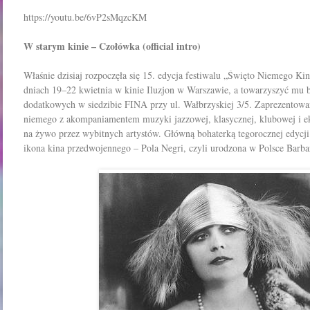
https://youtu.be/6vP2sMqzcKM
W starym kinie – Czołówka (official intro)
Właśnie dzisiaj rozpoczęła się 15. edycja festiwalu „Święto Niemego Kin
dniach 19–22 kwietnia w kinie Iluzjon w Warszawie, a towarzyszyć mu 
dodatkowych w siedzibie FINA przy ul. Wałbrzyskiej 3/5. Zaprezentowan
niemego z akompaniamentem muzyki jazzowej, klasycznej, klubowej i 
na żywo przez wybitnych artystów. Główną bohaterką tegorocznej edycj
ikona kina przedwojennego – Pola Negri, czyli urodzona w Polsce Barba