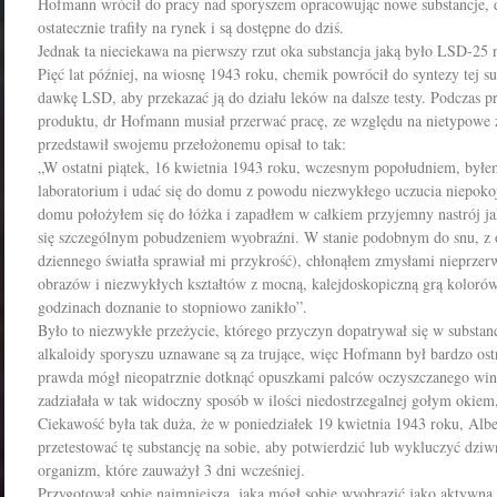
Hofmann wrócił do pracy nad sporyszem opracowując nowe substancje, d
ostatecznie trafiły na rynek i są dostępne do dziś.
Jednak ta nieciekawa na pierwszy rzut oka substancja jaką było LSD-25
Pięć lat później, na wiosnę 1943 roku, chemik powrócił do syntezy tej 
dawkę LSD, aby przekazać ją do działu leków na dalsze testy. Podczas 
produktu, dr Hofmann musiał przerwać pracę, ze względu na nietypowe z
przedstawił swojemu przełożonemu opisał to tak:
„W ostatni piątek, 16 kwietnia 1943 roku, wczesnym popołudniem, był
laboratorium i udać się do domu z powodu niezwykłego uczucia niepoko
domu położyłem się do łóżka i zapadłem w całkiem przyjemny nastrój ja
się szczególnym pobudzeniem wyobraźni. W stanie podobnym do snu, z 
dziennego światła sprawiał mi przykrość), chłonąłem zmysłami nieprzer
obrazów i niezwykłych kształtów z mocną, kalejdoskopiczną grą koloró
godzinach doznanie to stopniowo zanikło”.
Było to niezwykłe przeżycie, którego przyczyn dopatrywał się w substan
alkaloidy sporyszu uznawane są za trujące, więc Hofmann był bardzo os
prawda mógł nieopatrznie dotknąć opuszkami palców oczyszczanego wini
zadziałała w tak widoczny sposób w ilości niedostrzegalnej gołym okiem,
Ciekawość była tak duża, że w poniedziałek 19 kwietnia 1943 roku, Alb
przetestować tę substancję na sobie, aby potwierdzić lub wykluczyć dziwn
organizm, które zauważył 3 dni wcześniej.
Przygotował sobie najmniejszą, jaką mógł sobie wyobrazić jako aktywną,