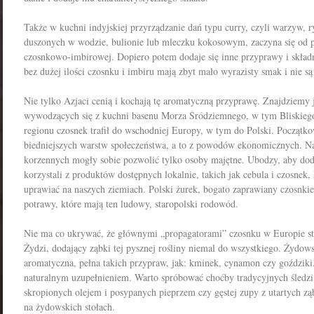
Także w kuchni indyjskiej przyrządzanie dań typu curry, czyli warzyw,
duszonych w wodzie, bulionie lub mleczku kokosowym, zaczyna się od p
czosnkowo-imbirowej. Dopiero potem dodaje się inne przyprawy i skła
bez dużej ilości czosnku i imbiru mają zbyt mało wyrazisty smak i nie są 
Nie tylko Azjaci cenią i kochają tę aromatyczną przyprawę. Znajdziemy 
wywodzących się z kuchni basenu Morza Śródziemnego, w tym Bliskieg
regionu czosnek trafił do wschodniej Europy, w tym do Polski. Początk
biedniejszych warstw społeczeństwa, a to z powodów ekonomicznych. Na
korzennych mogły sobie pozwolić tylko osoby majętne. Ubodzy, aby d
korzystali z produktów dostępnych lokalnie, takich jak cebula i czosnek
uprawiać na naszych ziemiach. Polski żurek, bogato zaprawiany czosnkiem
potrawy, które mają ten ludowy, staropolski rodowód.
Nie ma co ukrywać, że głównymi „propagatorami” czosnku w Europie s
Żydzi, dodający ząbki tej pysznej rośliny niemal do wszystkiego. Żydows
aromatyczna, pełna takich przypraw, jak: kminek, cynamon czy goździki. 
naturalnym uzupełnieniem. Warto spróbować choćby tradycyjnych śledzi 
skropionych olejem i posypanych pieprzem czy gęstej zupy z utartych zą
na żydowskich stołach.