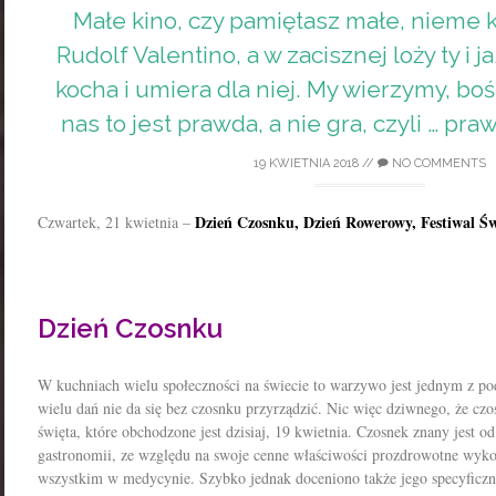
Małe kino, czy pamiętasz małe, nieme 
Rudolf Valentino, a w zacisznej loży ty i j
kocha i umiera dla niej. My wierzymy, bo
nas to jest prawda, a nie gra, czyli … pra
19 KWIETNIA 2018
//
NO COMMENTS
Dzień Czosnku, Dzień Rowerowy, Festiwal Ś
Czwartek, 21 kwietnia –
Dzień Czosnku
W kuchniach wielu społeczności na świecie to warzywo jest jednym z p
wielu dań nie da się bez czosnku przyrządzić. Nic więc dziwnego, że czo
święta, które obchodzone jest dzisiaj, 19 kwietnia. Czosnek znany jest od
gastronomii, ze względu na swoje cenne właściwości prozdrowotne wyk
wszystkim w medycynie. Szybko jednak doceniono także jego specyficzny