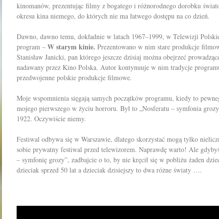
kinomanów, prezentując filmy z bogatego i różnorodnego dorobku świato
okresu kina niemego, do których nie ma łatwego dostępu na co dzień.
Dawno, dawno temu, dokładnie w latach 1967–1999, w Telewizji Polski
W starym kinie.
program –
Prezentowano w nim stare produkcje filmo
Stanisław Janicki, pan którego jeszcze dzisiaj można obejrzeć prowadz
nadawany przez Kino Polska. Autor kontynuuje w nim tradycje progra
przedwojenne polskie produkcje filmowe.
Moje wspomnienia sięgają samych początków programu, kiedy to pewne
mojego pierwszego w życiu horroru. Był to „Nosferatu – symfonia grozy
1922. Oczywiście niemy.
Festiwal odbywa się w Warszawie, dlatego skorzystać mogą tylko nielic
sobie prywatny festiwal przed telewizorem. Naprawdę warto! Ale gdybyś
– symfonię grozy”, zadbajcie o to, by nie kręcił się w pobliżu żaden dzi
dzieciak sprzed 50 lat a dzieciak dzisiejszy to dwa różne światy ….