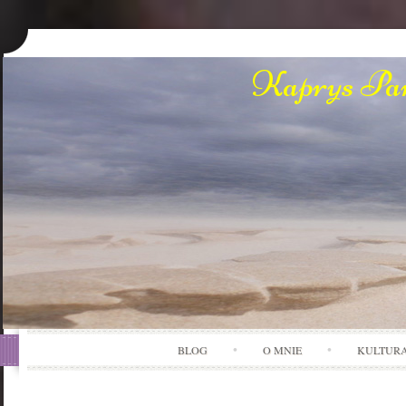
Kaprys Pan
BLOG
O MNIE
KULTUR