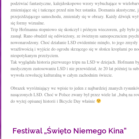
podziwiać fantastyczne, kalejdoskopowe wzory wybuchające w wielobarw
zmieniające się i tańczące przed nim bez ustanku. Doznania akustyczne, 
przejeżdżającego samochodu, zmieniały się w obrazy. Każdy dźwięk wyt
się formy wizualne.
Trip Hofmanna stopniowo się skończył i późnym wieczorem, gdy było j
zasnął. Rano obudził się odświeżony, ze świetnym samopoczuciem psych
nowonarodzony. Choć działanie LSD ewidentnie minęło, to jego zmysły
wrażliwością i wyjście do ogrodu skrzącego się w słońcu kroplami po n
niespotykanym przeżyciem.
Tak wyglądała historia pierwszego tripu na LSD w dziejach. Hofmann by
medycznym zastosowaniu LSD i nie przewidział, że 20 lat później ta subst
wywoła rewolucję kulturalną w całym zachodnim świecie.
Obrazek wyróżniający we wpisie to jeden z najbardziej znanych rysunk
nasączonych LSD. Choć w Polsce zwany był przez wiele lat „babą na row
do wyżej opisanej historii i Bicycle Day właśnie
F
estiwal „Święto Niemego Kina”