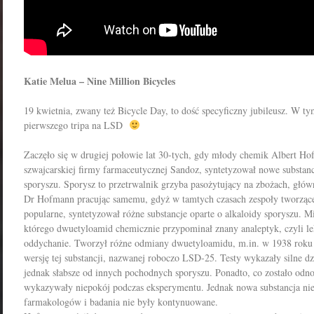
Katie Melua – Nine Million Bicycles
19 kwietnia, zwany też Bicycle Day, to dość specyficzny jubileusz. W ty
pierwszego tripa na LSD
Zaczęło się w drugiej połowie lat 30-tych, gdy młody chemik Albert Ho
szwajcarskiej firmy farmaceutycznej Sandoz, syntetyzował nowe substanc
sporyszu. Sporysz to przetrwalnik grzyba pasożytujący na zbożach, główni
Dr Hofmann pracując samemu, gdyż w tamtych czasach zespoły tworzące l
popularne, syntetyzował różne substancje oparte o alkaloidy sporyszu. 
którego dwuetyloamid chemicznie przypominał znany analeptyk, czyli le
oddychanie. Tworzył różne odmiany dwuetyloamidu, m.in. w 1938 roku 
wersję tej substancji, nazwanej roboczo LSD-25. Testy wykazały silne d
jednak słabsze od innych pochodnych sporyszu. Ponadto, co zostało odno
wykazywały niepokój podczas eksperymentu. Jednak nowa substancja nie
farmakologów i badania nie były kontynuowane.