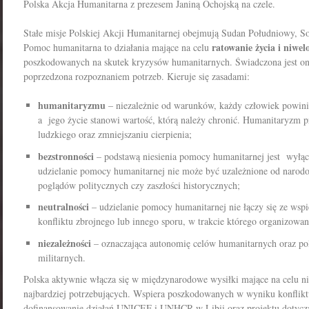
Polska Akcja Humanitarna z prezesem Janiną Ochojską na czele.
Stałe misje Polskiej Akcji Humanitarnej obejmują Sudan Południowy, Som
ratowanie życia
i
niwel
Pomoc humanitarna to działania mające na celu
poszkodowanych na skutek kryzysów humanitarnych. Świadczona jest ona
poprzedzona rozpoznaniem potrzeb. Kieruje się zasadami:
humanitaryzmu
– niezależnie od warunków, każdy człowiek powini
a jego życie stanowi wartość, którą należy chronić. Humanitaryzm p
ludzkiego oraz zmniejszaniu cierpienia;
bezstronności
– podstawą niesienia pomocy humanitarnej jest wyłączn
udzielanie pomocy humanitarnej nie może być uzależnione od narodo
poglądów politycznych czy zaszłości historycznych;
neutralności
– udzielanie pomocy humanitarnej nie łączy się ze wspi
konfliktu zbrojnego lub innego sporu, w trakcie którego organizowa
niezależności
– oznaczająca autonomię celów humanitarnych oraz pol
militarnych.
Polska aktywnie włącza się w międzynarodowe wysiłki mające na celu ni
najbardziej potrzebujących. Wspiera poszkodowanych w wyniku konflikt
dofinansowanie działań UNICEF i UNHCR w Libii oraz projektu dotyc