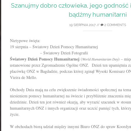
Szanujmy dobro człowieka, jego godność i 
bądźmy humanitarni
19 SIERPNIA 2017
//
2 COMMENTS
Nietypowe święta:
19 sierpnia – Światowy Dzień Pomocy Humanitarnej
– Światowy Dzień Fotografii
Światowy Dzień Pomocy Humanitarnej
(
) – mię
World Humanitarian Day
ustanowione przez Zgromadzenie Ogólne ONZ. Dzień ten upamiętnia 
placówkę ONZ w Bagdadzie, podczas której zginął Wysoki Komisarz ON
Vieira de Mello.
Obchody Dnia mają na celu zwiększenie świadomości społecznej na tema
niesieniem pomocy humanitarnej na świecie i przybliżenie znaczenia mi
dziedzinie. Dzień ten jest również okazją, aby wyrazić szacunek w stos
humanitarnych ONZ i innych organizacji oraz uczcić pamięć tych, którzy 
życie.
W obchodach biorą udział między innymi Biuro ONZ do spraw Koordyn