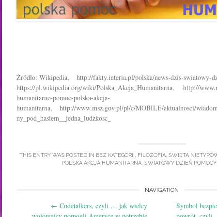
Żródło: Wikipedia, http://fakty.interia.pl/polska/news-dzis-swiatowy
https://pl.wikipedia.org/wiki/Polska_Akcja_Humanitarna, http://www.n
humanitarne-pomoc-polska-akcja-
humanitarna, http://www.msz.gov.pl/pl/c/MOBILE/aktualnosci/wiadom
ny_pod_haslem__jedna_ludzkosc_
THIS ENTRY WAS POSTED IN
BEZ KATEGORII
,
FILOZOFIA
,
ŚWIĘTA NIETYPO
POLSKA AKCJA HUMANITARNA
,
ŚWIATOWY DZIEŃ POMOCY
Post
NAVIGATION
←
Codetalkers, czyli … jak wielcy
Symbol bezpiec
navigation
wojownicy pomogli Ameryce w potrzebie
powrót, czyli