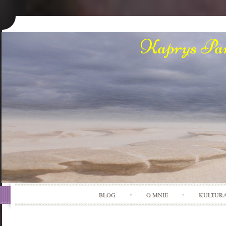
Kaprys Pan
BLOG
O MNIE
KULTUR