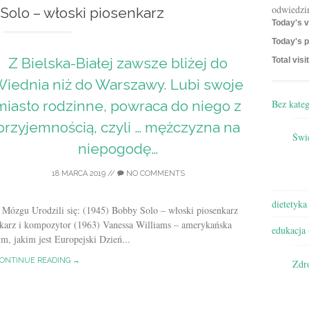
odwiedzi
Solo – włoski piosenkarz
Today's v
Today's p
Z Bielska-Białej zawsze bliżej do
Total visi
iednia niż do Warszawy. Lubi swoje
Bez kateg
miasto rodzinne, powraca do niego z
przyjemnością, czyli … mężczyzna na
Świę
niepogodę…
18 MARCA 2019
//
NO COMMENTS
dietetyka
 Mózgu Urodzili się: (1945) Bobby Solo – włoski piosenkarz
nkarz i kompozytor (1963) Vanessa Williams – amerykańska
edukacja
m, jakim jest Europejski Dzień...
ONTINUE READING →
Zdr