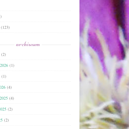
)
(123)
archiwum
(2)
 2026
(1)
(1)
2026
(4)
 2025
(4)
2025
(2)
25
(2)