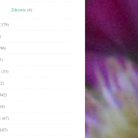
Zdrowie
(6)
(179)
)
96)
7)
(33)
2)
342)
19)
e
(67)
107)