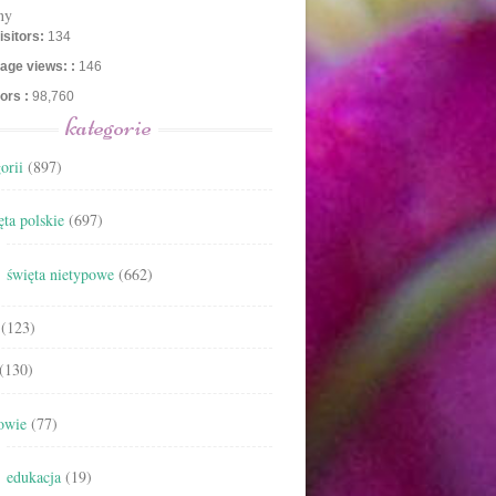
ny
isitors:
134
age views: :
146
tors :
98,760
kategorie
orii
(897)
ta polskie
(697)
święta nietypowe
(662)
(123)
(130)
owie
(77)
edukacja
(19)