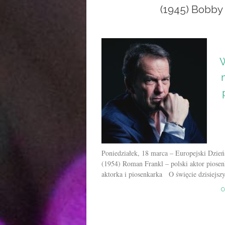
(1945) Bobby 
W
Poniedziałek, 18 marca – Europejski Dzień
(1954) Roman Frankl – polski aktor piose
aktorka i piosenkarka O święcie dzisiejszy
C