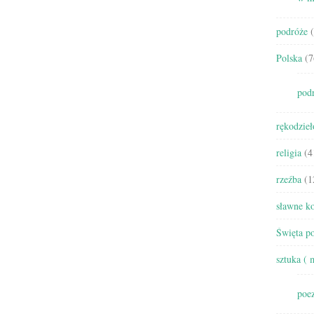
podróże
(
Polska
(7
pod
rękodzieł
religia
(4
rzeźba
(1
sławne ko
Święta po
sztuka ( 
poez