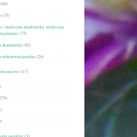
(60)
o
(35)
 ( medycyna akademicka, medycyna
ncjonalna)
(73)
 akademicka
(82)
 niekonwencjonalna
(24)
olecznictwo
(17)
)
276)
)
)
oim ogrodzie
(3)