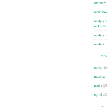
literatura
malarstw
medycyna
niekonwe
medycyna
medycyna
zioł
moda
(26
muzyka
(
nauka
(33
ogród
(39
w m