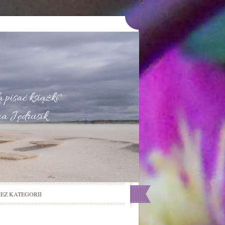
u
 pisać książki"
na Jędrusik
BEZ KATEGORII