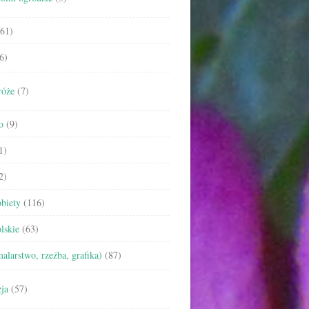
61)
6)
róże
(7)
o
(9)
1)
2)
biety
(116)
lskie
(63)
malarstwo, rzeźba, grafika)
(87)
ja
(57)