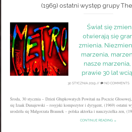
(1969) ostatni występ grupy Th
Świat się zmien
otwierają się gran
zmienia. Niezmien
marzenia, marzen
nasze marzenia, 
prawie 30 lat wci
30 STYCZNIA 2019
//
NO COMMENTS
Środa, 30 stycznia – Dzień Głupkowatych Powitań na Poczcie Głosowej,
się Izaak Dunajewski – rosyjski kompozytor i dyrygent, (1969) ostatni w
urodziła się Małgorzata Braunek – polska aktorka i nauczycielka zen, (19
CONTINUE READING →