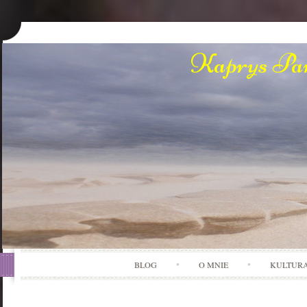
Kaprys Pan
BLOG
O MNIE
KULTUR