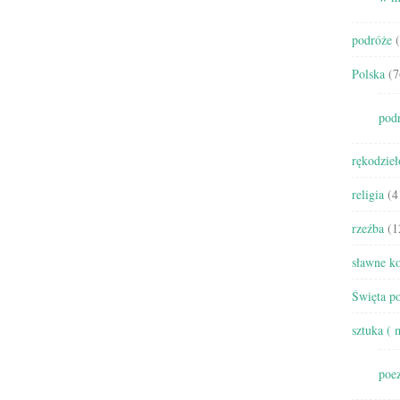
podróże
(
Polska
(7
pod
rękodzieł
religia
(4
rzeźba
(1
sławne ko
Święta po
sztuka ( 
poez