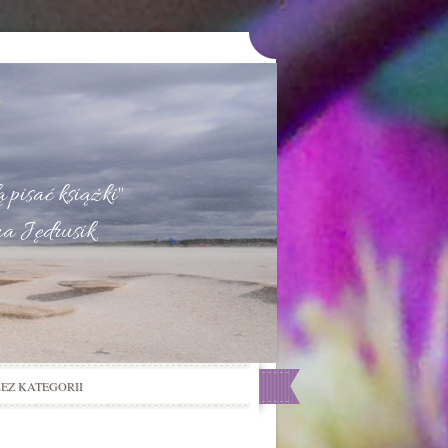
u
 pisać książki"
na Jędrusik
BEZ KATEGORII