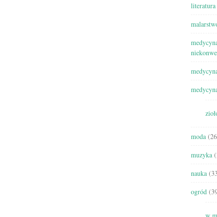
literatura
malarstw
medycyna
niekonwe
medycyna
medycyna
zioł
moda
(26
muzyka
(
nauka
(33
ogród
(39
w m