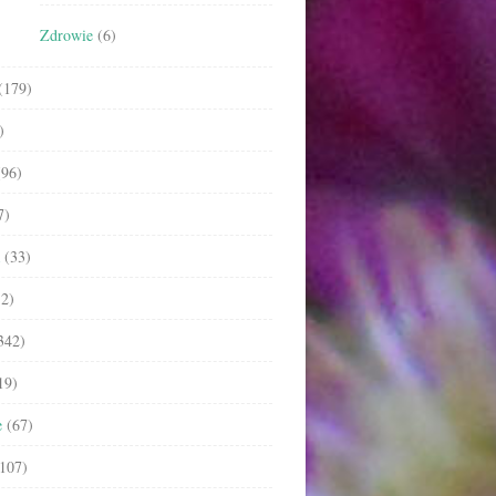
Zdrowie
(6)
(179)
)
96)
7)
(33)
2)
342)
19)
e
(67)
107)