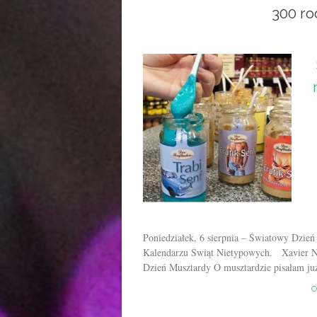
300 r
Poniedziałek, 6 sierpnia – Światowy Dzień
Kalendarzu Świąt Nietypowych. Xavier Na
Dzień Musztardy O musztardzie pisałam 
C