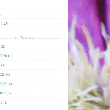
)
(123)
archiwum
(2)
 2026
(1)
(1)
2026
(4)
 2025
(4)
2025
(2)
25
(2)