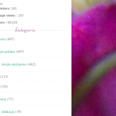
ny
isitors:
183
age views: :
187
tors :
99,026
kategorie
orii
(897)
ta polskie
(697)
święta nietypowe
(662)
(123)
(130)
owie
(77)
edukacja
(19)