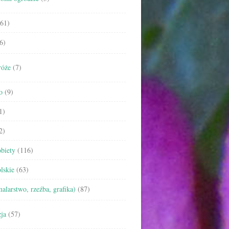
61)
6)
róże
(7)
o
(9)
1)
2)
biety
(116)
lskie
(63)
malarstwo, rzeźba, grafika)
(87)
ja
(57)