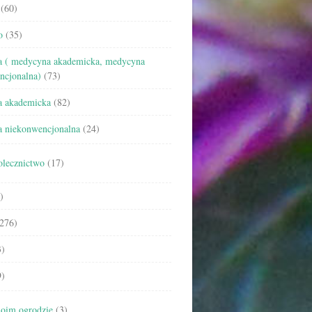
(60)
o
(35)
 ( medycyna akademicka, medycyna
ncjonalna)
(73)
 akademicka
(82)
 niekonwencjonalna
(24)
olecznictwo
(17)
)
276)
)
)
oim ogrodzie
(3)