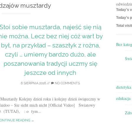
odwiedzi
odzajów musztardy
Today's v
Today's p
Stoi sobie musztarda, najeść się nią
Total visi
nie można. Lecz bez niej cóż wart by
Bez kateg
był, na przykład – szaszłyk z rożna,
czyli … umiemy bardzo dużo, ale
Świę
poszanowania tradycji uczmy się
jeszcze od innych
6 SIERPNIA 2018
//
NO COMMENTS
dietetyka
edukacja
 Musztardy Kolejny dzień roku i kolejny dzień świąteczny w
idoo – Sie sieht mich nicht [Official Video] Światowy
już (TUTAJ), : o tym...
Zdr
ONTINUE READING →