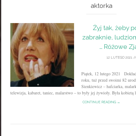
aktorka
Żyj tak, żeby p
zabraknie, ludziom
… Różowe Zj
12 LUTEGO 2021
/
Piątek, 12 lutego 2021 Dokładn
roku, tuż przed swoimi 82 urod
Sienkiewicz – hafciarka, malarka
telewizja, kabaret, taniec, malarstwo – to były jej żywioły. Była kobietą l
CONTINUE READING →