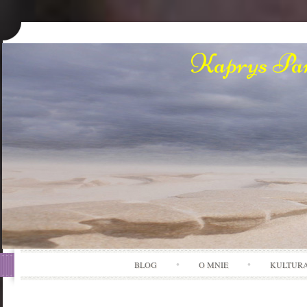
Kaprys Pan
BLOG
O MNIE
KULTUR