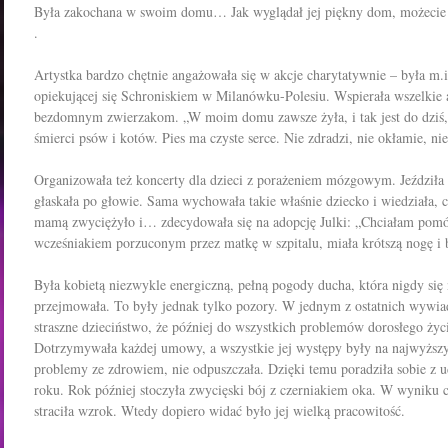
Była zakochana w swoim domu…
Jak wyglądał jej piękny dom, możeci
.
Artystka bardzo chętnie angażowała się w akcje charytatywnie – była m.
opiekującej się Schroniskiem w Milanówku-Polesiu. Wspierała wszelkie 
bezdomnym zwierzakom. „W moim domu zawsze żyła, i tak jest do dziś
śmierci psów i kotów. Pies ma czyste serce. Nie zdradzi, nie okłamie, ni
Organizowała też koncerty dla dzieci z porażeniem mózgowym. Jeździła d
głaskała po głowie. Sama wychowała takie właśnie dziecko i wiedziała, c
mamą zwyciężyło i… zdecydowała się na adopcję Julki: „Chciałam pomóc
wcześniakiem porzuconym przez matkę w szpitalu, miała krótszą nogę i 
Była kobietą niezwykle energiczną, pełną pogody ducha, która nigdy się 
przejmowała. To były jednak tylko pozory. W jednym z ostatnich wywiad
straszne dzieciństwo, że później do wszystkich problemów dorosłego życ
Dotrzymywała każdej umowy, a wszystkie jej występy były na najwyższ
problemy ze zdrowiem, nie odpuszczała. Dzięki temu poradziła sobie z 
roku. Rok później stoczyła zwycięski bój z czerniakiem oka. W wyniku 
straciła wzrok. Wtedy dopiero widać było jej wielką pracowitość.