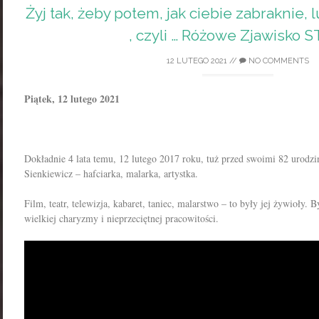
Żyj tak, żeby potem, jak ciebie zabraknie,
, czyli … Różowe Zjawisko S
12 LUTEGO 2021
//
NO COMMENTS
Piątek, 12 lutego 2021
Dokładnie 4 lata temu, 12 lutego 2017 roku, tuż przed swoimi 82 urodz
Sienkiewicz – hafciarka, malarka, artystka.
Film, teatr, telewizja, kabaret, taniec, malarstwo – to były jej żywioły. B
wielkiej charyzmy i nieprzeciętnej pracowitości.