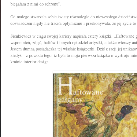
biegałam z nimi do schronu”.
Od małego stwarzała sobie światy równoległe do niewesołego dziecińst
doświadczeń nigdy nie traciła optymizmu i przekonywała, że jej życie to
Sienkiewicz w ciągu swojej kariery napisała cztery książki. „Haftowane 
wspomnień, zdjęć, haftów i innych rękodzieł artystki, a także wierszy au
Jestem dumną posiadaczką tej właśnie książeczki. Dziś z racji jej unikato
kiedyś – z powodu tego, iż była to moja pierwsza książka o wystroju m
krainie interior design.