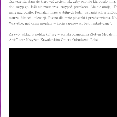
„Zawsze starałam się kierować życiem tak, żeby ono nie kierowało mną. 
dół, zasyp go. Jeśli nie masz czasu zasypać, przeskocz. Ale nie omijaj. 
mnie nagrodziło. Poznałam masę wybitnych ludzi, wspaniałych artystó
teatrze, filmach, telewizji. Pisano dla mnie piosenki i przedstawienia. Ko
Wszystko, nad czym mogłam w życiu zapanować, było fantastyczne”.
Za swój wkład w polską kulturę w została odznaczona Złotym Medalem 
Artis” oraz Krzyżem Kawalerskim Orderu Odrodzenia Polski.