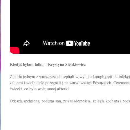
Kiedyś byłam lalką – Krystyna Sienkiewicz
Zmarła jednym z warszawskich szpitali w wyniku komplikacji po infekc
znajomi i wielbiciele pożegnali j na warszawskich Powązkach. Ceremoni
świecki, co było wolą samej aktorki.
Odeszła spełniona, podczas snu, ze świadomością, że była kochana i po