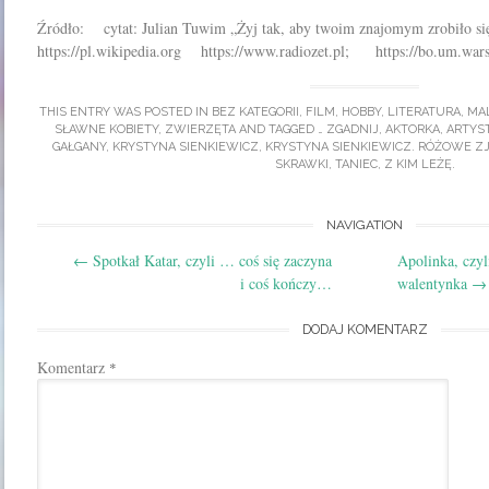
Źródło: cytat:
Julian Tuwim „Żyj tak, aby twoim znajomym zrobiło si
https://pl.wikipedia.org https://www.radiozet.pl; https://bo.um.wars
THIS ENTRY WAS POSTED IN
BEZ KATEGORII
,
FILM
,
HOBBY
,
LITERATURA
,
MA
SŁAWNE KOBIETY
,
ZWIERZĘTA
AND TAGGED
… ZGADNIJ
,
AKTORKA
,
ARTYS
GAŁGANY
,
KRYSTYNA SIENKIEWICZ
,
KRYSTYNA SIENKIEWICZ. RÓŻOWE Z
SKRAWKI
,
TANIEC
,
Z KIM LEŻĘ
.
Post
NAVIGATION
←
Spotkał Katar, czyli … coś się zaczyna
Apolinka, czy
navigation
i coś kończy…
walentynka
→
DODAJ KOMENTARZ
Komentarz
*