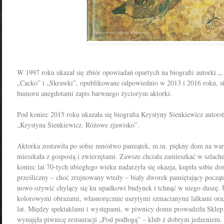
W 1997 roku ukazał się zbiór opowiadań opartych na biografii autorki „
„Cacko” i „Skrawki”, opublikowane odpowiednio w 2013 i 2016 roku, s
humoru anegdotami zapis barwnego życiorysu aktorki.
Pod koniec 2015 roku ukazała się biografia Krystyny Sienkiewicz autor
„Krystyna Sienkiewicz. Różowe zjawisko”.
Aktorka zostawiła po sobie mnóstwo pamiątek, m.in. piękny dom na wa
mieszkała z gosposią i zwierzętami. Zawsze chciała zamieszkać w szlac
koniec lat 70-tych ubiegłego wieku nadarzyła się okazja, kupiła sobie d
prześliczny – choć zrujnowany wtedy – biały dworek pamiętający począt
nowo ożywić chylący się ku upadkowi budynek i tchnąć w niego duszę. 
kolorowymi obrazami, własnoręcznie uszytymi szmacianymi lalkami oraz 
lat. Między spektaklami i występami, w piwnicy domu p
rowadziła Sklep
wynajęła piwnicę restauracji „Pod podłogą” – klub z dobrym jedzeniem.