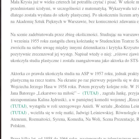
Mała Krysia już w wieku czterech lat potrafiła czytać i pisać. W szkole 
przedmiotami ścisłymi, w szczególności z matematyką. Wykazywała też o
dlatego została wysłana do szkoły plastycznej. Po ukończeniu liceum art
na Akademię Sztuk Pięknych w Warszawie, bez konieczności zdawania 
Na scenie zadebiutowała przez zbieg okoliczności. Studiując na warszaw
1 września 1955 roku zastąpiła chorą koleżankę w Studenckim Teatrze
zwróciła na siebie uwagę między innymi dziennikarza i krytyka Krzyszto
pozytywnie zrecenzował jej występ. Napisał wtedy o niej: „różowe zjaw
ukończyła studia plastyczne i została zaangażowana jako aktorka do STS
Aktorka co prawda ukończyła studia na ASP w 1957 roku, jednak praktyc
plastyczną na rzecz teatru. Na ekranie po raz pierwszy pojawiła się w dr
Wojciecha Jerzego Hasa w 1958 roku. Potem przyszły kolejne role. W 1
Jana Batorego „Lekarstwo na miłość” –
(TUTAJ)
, zagrała Jankę, przyj
niezapomniana Kalina Jędrusik), a w pamiętnej komedii wojennej „Rzecz
(TUTAJ)
, wystąpiła w roli szeregowego Anieli. W serialu „Rodzina Le
(TUTAJ)
, wcieliła się w rolę matki, Jadwigi Leśniewskiej. Równolegle 
Ateneum, Rozmaitości, Syrena, Komedia, Na Woli, Scena Prezentacje, 
Polskim.
Przez kilka lat, od 1958 do 1966 roku, występowała w telewizyjnym pr