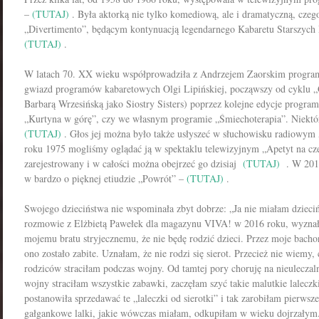
–
(TUTAJ)
. Była aktorką nie tylko komediową, ale i dramatyczną, czeg
„Divertimento”, będącym kontynuacją legendarnego Kabaretu Starszyc
(TUTAJ)
.
W latach 70. XX wieku współprowadziła z Andrzejem Zaorskim program
gwiazd programów kabaretowych Olgi Lipińskiej, począwszy od cyklu „
Barbarą Wrzesińską jako Siostry Sisters) poprzez kolejne edycje program
„Kurtyna w górę”, czy we własnym programie „Śmiechoterapia”. Niektór
(TUTAJ)
. Głos jej można było także usłyszeć w słuchowisku radiowym
roku 1975 mogliśmy oglądać ją w spektaklu telewizyjnym „Apetyt na czer
zarejestrowany i w całości można obejrzeć go dzisiaj
(TUTAJ)
. W 2010 
w bardzo o pięknej etiudzie „Powrót” –
(TUTAJ)
.
Swojego dzieciństwa nie wspominała zbyt dobrze: „Ja nie miałam dzieci
rozmowie z Elżbietą Pawełek dla magazynu VIVA! w 2016 roku, wyznał
mojemu bratu stryjecznemu, że nie będę rodzić dzieci. Przez moje bacho
ono zostało zabite. Uznałam, że nie rodzi się sierot. Przecież nie wiemy, 
rodziców straciłam podczas wojny. Od tamtej pory choruję na nieuleczal
wojny straciłam wszystkie zabawki, zaczęłam szyć takie malutkie lalecz
postanowiła sprzedawać te „laleczki od sierotki” i tak zarobiłam pierwsz
gałgankowe lalki, jakie wówczas miałam, odkupiłam w wieku dojrzałym