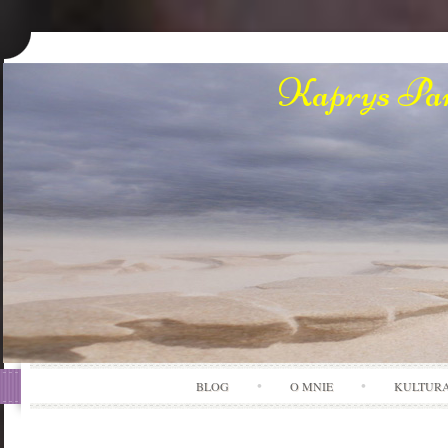
Kaprys Pan
BLOG
O MNIE
KULTUR