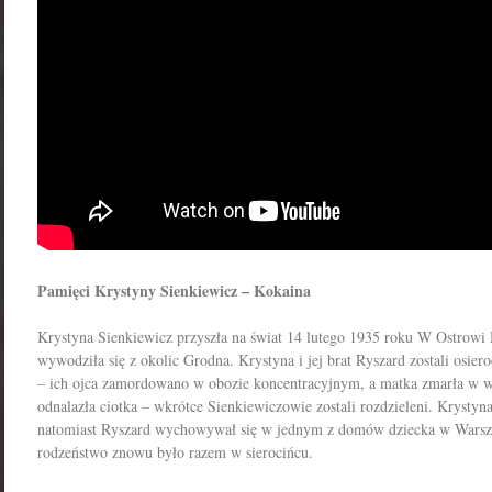
Pamięci Krystyny Sienkiewicz – Kokaina
Krystyna Sienkiewicz przyszła na świat 14 lutego 1935 roku W Ostrowi 
wywodziła się z okolic Grodna. Krystyna i jej brat Ryszard zostali osier
– ich ojca zamordowano w obozie koncentracyjnym, a matka zmarła w 
odnalazła ciotka – wkrótce Sienkiewiczowie zostali rozdzieleni. Krystyn
natomiast Ryszard wychowywał się w jednym z domów dziecka w Warsz
rodzeństwo znowu było razem w sierocińcu.