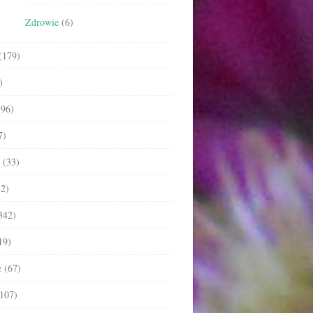
Zdrowie
(6)
(179)
)
96)
7)
(33)
2)
342)
19)
e
(67)
107)