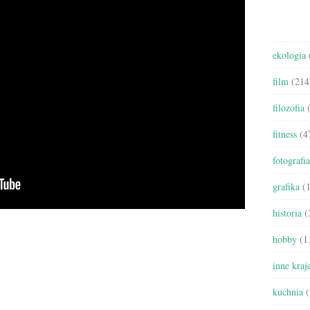
ekologia
film
(214
filozofia
(
fitness
(4
fotografia
grafika
(1
historia
(
hobby
(1
inne kraj
kuchnia
(