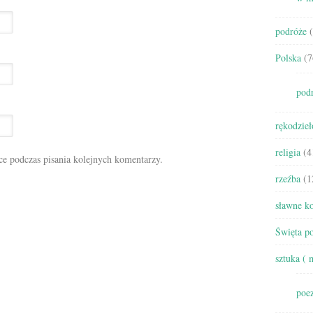
podróże
(
Polska
(7
pod
rękodzieł
religia
(4
ce podczas pisania kolejnych komentarzy.
rzeźba
(1
sławne ko
Święta po
sztuka ( 
poez