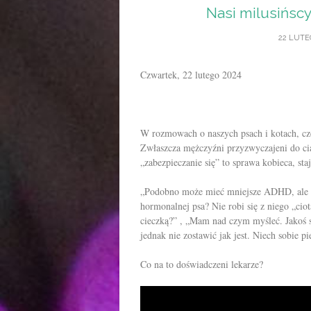
Nasi milusińscy
22 LUTE
Czwartek, 22 lutego 2024
W rozmowach o naszych psach i kotach, czę
Zwłaszcza mężczyźni przyzwyczajeni do ci
„zabezpieczanie się” to sprawa kobieca, st
„P
odobno może mieć mniejsze ADHD, ale 
hormonalnej psa? Nie robi się z niego „ciot
cieczką?” , „Mam nad czym myśleć. Jakoś 
jednak nie zostawić jak jest. Niech sobie 
Co na to doświadczeni lekarze?