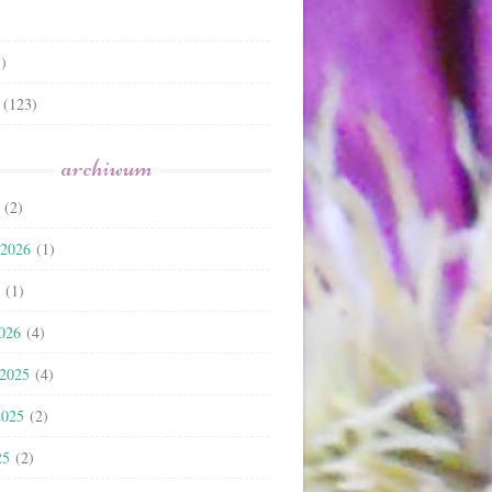
)
(123)
archiwum
(2)
 2026
(1)
(1)
2026
(4)
 2025
(4)
2025
(2)
25
(2)