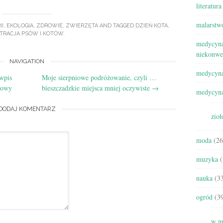
literatura
malarstw
II
,
EKOLOGIA
,
ZDROWIE
,
ZWIERZĘTA
AND TAGGED
DZIEŃ KOTA
,
TRACJA PSÓW I KOTÓW
.
medycyna
niekonwe
NAVIGATION
medycyna
wpis
Moje sierpniowe podróżowanie, czyli …
kowy
bieszczadzkie miejsca mniej oczywiste
→
medycyna
DODAJ KOMENTARZ
zioł
moda
(26
muzyka
(
nauka
(33
ogród
(39
w m