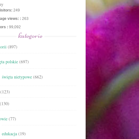
ny
isitors:
249
age views: :
263
tors :
99,092
kategorie
orii
(897)
ta polskie
(697)
święta nietypowe
(662)
(123)
(130)
owie
(77)
edukacja
(19)