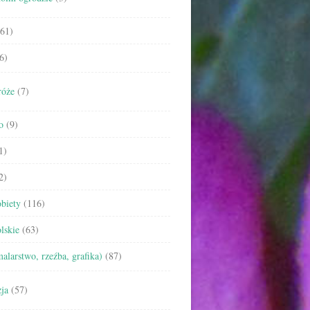
61)
6)
róże
(7)
o
(9)
1)
2)
biety
(116)
lskie
(63)
malarstwo, rzeźba, grafika)
(87)
ja
(57)