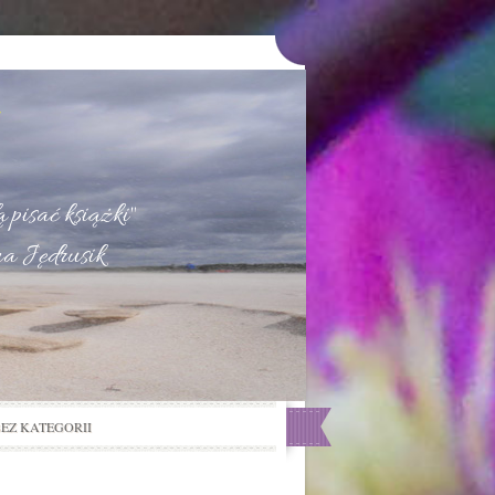
u
 pisać książki"
na Jędrusik
BEZ KATEGORII