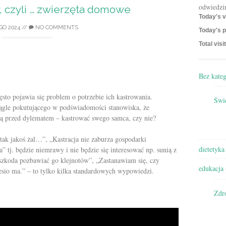
odwiedzi
, czyli … zwierzęta domowe
Today's v
GO 2024
//
NO COMMENTS
Today's p
Total visi
Bez kateg
sto pojawia się problem o potrzebie ich kastrowania.
Świę
ągle pokutującego w podświadomości stanowiska, że
ają przed dylematem – kastrować swego samca, czy nie?
tak jakoś żal…”,
„
Kastracja nie zaburza gospodarki
dietetyka
a” tj. będzie niemrawy i nie będzie się interesować np. sunią z
szkoda pozbawiać go klejnotów”, „Zastanawiam się, czy
edukacja
piesio ma.” – to tylko kilka standardowych wypowiedzi.
Zdr