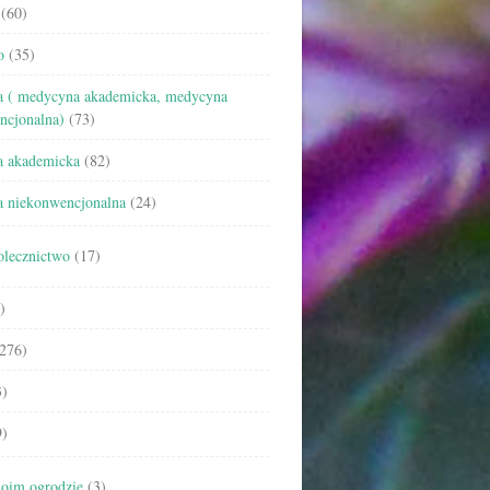
(60)
o
(35)
 ( medycyna akademicka, medycyna
ncjonalna)
(73)
 akademicka
(82)
 niekonwencjonalna
(24)
olecznictwo
(17)
)
276)
)
)
oim ogrodzie
(3)