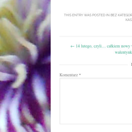
THIS ENTRY WAS POSTED IN
BEZ KATEGOR
KAS
Post
←
14 lutego, czyli… całkiem nowy 
navigation
walentyn
Komentarz
*