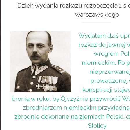
Dzień wydania rozkazu rozpoczęcia 1 si
warszawskiego
Wydałem dziś upr
rozkaz do jawnej 
wrogiem Pols
niemieckim. Po pi
nieprzerwanej 
prowadzonej 
konspiracji staje
bronią w ręku, by Ojczyźnie przywrócić W
zbrodniarzom niemieckim przykładną k
zbrodnie dokonane na ziemiach Polski, cz
Stolicy