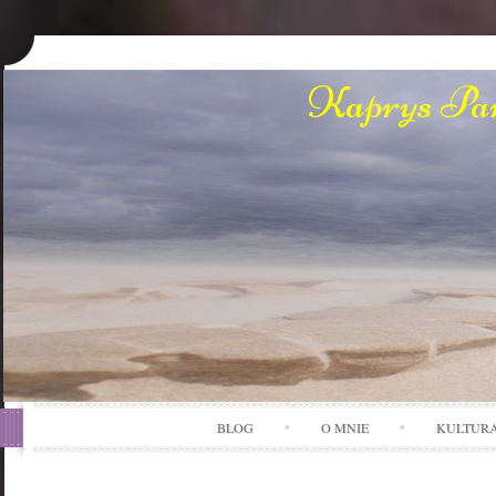
Kaprys Pan
BLOG
O MNIE
KULTUR