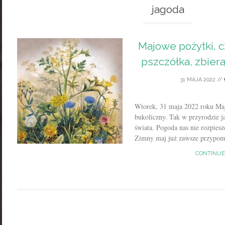
jagoda
Majowe pożytki, cz
pszczółka, zbieraj
31 MAJA 2022
//
Wtorek, 31 maja 2022 roku Maj
bukoliczny. Tak w przyrodzie ja
świata. Pogoda nas nie rozpiesz
Zimny maj już zawsze przypomi
CONTINUE