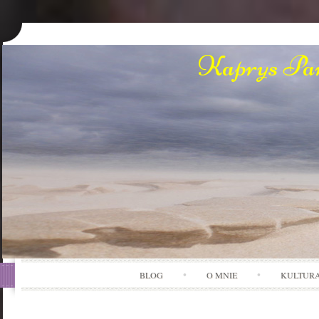
Kaprys Pan
BLOG
O MNIE
KULTUR