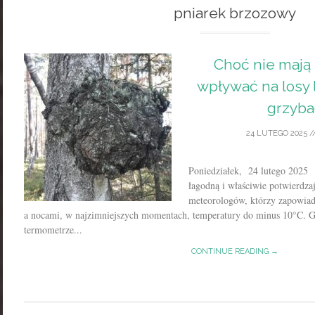
pniarek brzozowy
Choć nie mają 
wpływać na losy l
grzyba
24 LUTEGO 2025
/
Poniedziałek, 24 lutego 202
łagodną i właściwie potwierdza
meteorologów, którzy zapowiad
a nocami, w najzimniejszych momentach, temperatury do minus 10°C. Gd
termometrze...
CONTINUE READING →