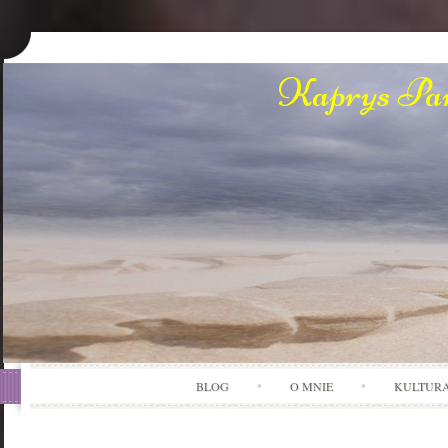
Kaprys Pan
BLOG
O MNIE
KULTUR