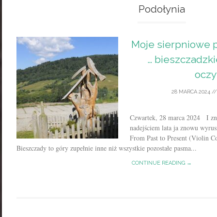
Podołynia
Moje sierpniowe p
… bieszczadzki
oczy
28 MARCA 2024
/
Czwartek, 28 marca 2024 I zno
nadejściem lata ja znowu wyru
From Past to Present (Violin 
Bieszczady to góry zupełnie inne niż wszystkie pozostałe pasma...
CONTINUE READING →