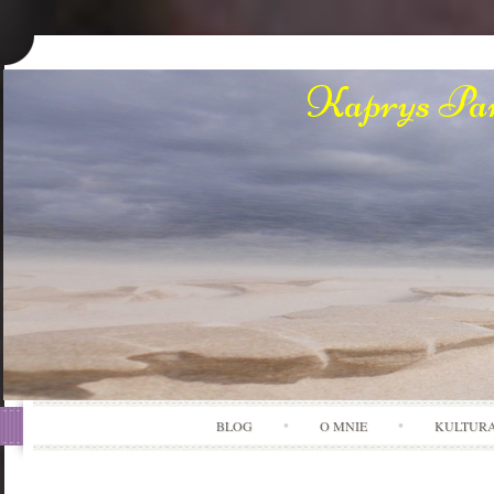
Kaprys Pan
BLOG
O MNIE
KULTUR