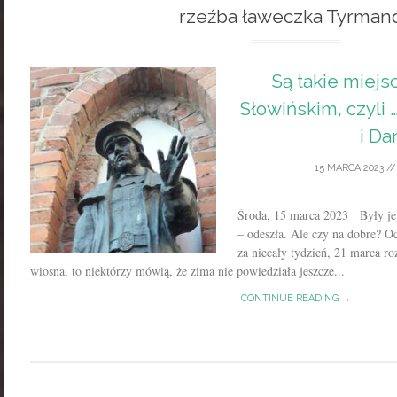
rzeźba ławeczka Tyrman
Są takie miej
Słowińskim, czyli …
i Da
15 MARCA 2023
/
Środa, 15 marca 2023 Były jej 
– odeszła. Ale czy na dobre? 
za niecały tydzień, 21 marca r
wiosna, to niektórzy mówią, że zima nie powiedziała jeszcze...
CONTINUE READING →