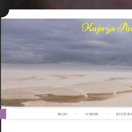
Kaprys Pan
BLOG
O MNIE
KULTUR