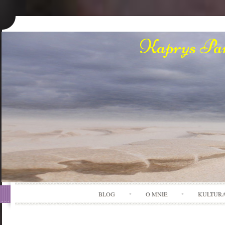
Kaprys Pan
BLOG
O MNIE
KULTUR