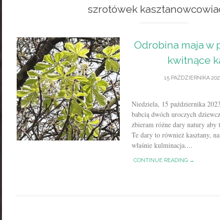
szrotówek kasztanowcowia
Odrobina maja w p
kwitnące 
15 PAŹDZIERNIKA 202
Niedziela, 15 października 2
babcią dwóch uroczych dziewczy
zbieram różne dary natury aby 
Te dary to również kasztany, n
właśnie kulminacja....
CONTINUE READING →