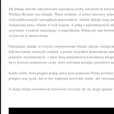
Jak podają statystki zdecydowanie największą liczbę zawodowych kierow
Wielkiej Brytanii oraz Irlandii. Warto wiedzieć, iż polscy kierowcy uc
wykwalifikowanych i porządnych pracowników, właśnie dlatego mają spor
wymarzonej pracy właśnie w tych krajach. A jedną z najważniejszych zal
oczywiście wysokość tamtejszego wynagrodzenia. Pensja jest tam bowiem
wyższa niż w naszym kraju.
Pamiętajmy jednak, iż wszyscy zainteresowani właśnie takiego rodzaju 
kilkoma bardzo istotnymi cechami, a przede wszystkim doskonałymi umi
pojazdów mechanicznych, a także dużą umiejętnością koncentracji uwagi,
Są to przecież podstawowe cechy, które powinien posiadać prawdziwy 
Każda osoba, która pragnie podjąć pracę poza granicami Polski powinna
przepisy oraz język. Jest to bez wątpienie niezwykle ważne, aby otrzym
Z okazji święta zawodowych kierowców życzymy im, by mogli spędzać