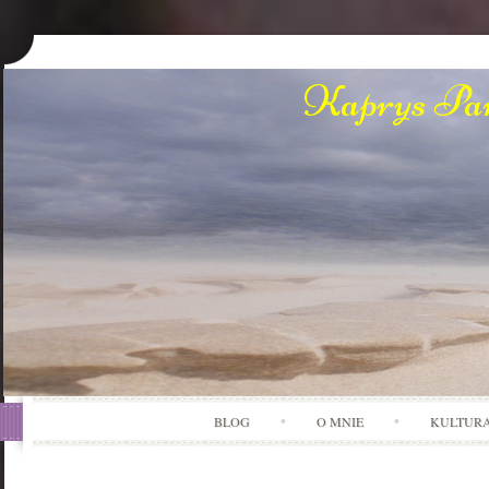
Kaprys Pan
BLOG
O MNIE
KULTUR