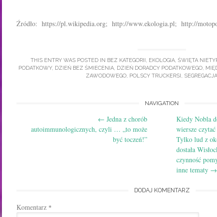
Źródło: https://pl.wikipedia.org; http://www.ekologia.pl; http://motop
THIS ENTRY WAS POSTED IN
BEZ KATEGORII
,
EKOLOGIA
,
ŚWIĘTA NIET
PODATKOWY
,
DZIEŃ BEZ ŚMIECENIA
,
DZIEŃ DORADCY PODATKOWEGO
,
MIĘ
ZAWODOWEGO
,
POLSCY TRUCKERSI
,
SEGREGACJA
Post
NAVIGATION
←
Jedna z chorób
Kiedy Nobla d
navigation
autoimmunologicznych, czyli … „to może
wiersze czyta
być toczeń!”
Tylko lud z ok
dostała Wisło
czynność pomy
inne tematy
→
DODAJ KOMENTARZ
Komentarz
*