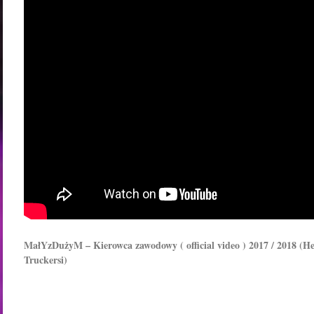
MałYzDużyM – Kierowca zawodowy ( official video ) 2017 / 2018 (H
Truckersi)