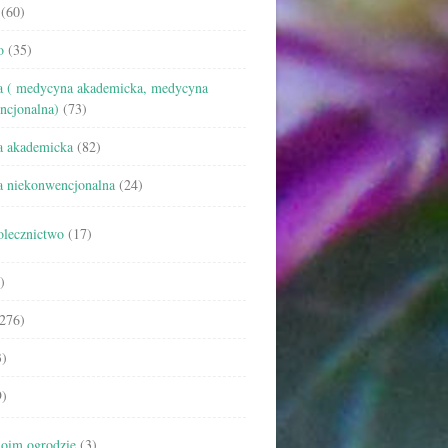
(60)
o
(35)
 ( medycyna akademicka, medycyna
ncjonalna)
(73)
 akademicka
(82)
 niekonwencjonalna
(24)
olecznictwo
(17)
)
276)
)
)
oim ogrodzie
(3)