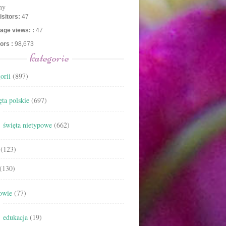
ny
isitors:
47
age views: :
47
tors :
98,673
kategorie
orii
(897)
ta polskie
(697)
święta nietypowe
(662)
(123)
(130)
owie
(77)
edukacja
(19)