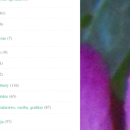
61)
6)
róże
(7)
o
(9)
1)
2)
biety
(116)
lskie
(63)
malarstwo, rzeźba, grafika)
(87)
ja
(57)