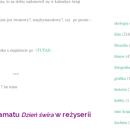
nia, to na dobre zadomowił się w kalendarz świąt
akim jest światowy?, międzynarodowy?, czy po prostu –
ekologia
film
(214
filozofia
(
roku a znajdziecie go
(TUTAJ)
.
fitness
(4
fotografia
***
grafika
(1
7 lat temu
historia
(
hobby
(1
inne kraj
ramatu
w reżyserii
Dzień świra
kuchnia
(