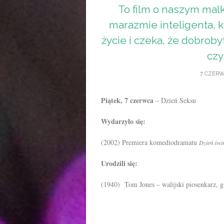
To film o naszym mal
marazmie inteligenta, k
życie i czeka, że dobroby
czy
7 CZERW
Piątek, 7 czerwca
– Dzień Seksu
Wydarzyło się:
(2002) Premiera komediodramatu
Dzień świ
Urodzili się:
(1940) Tom Jones – walijski piosenkarz, gi