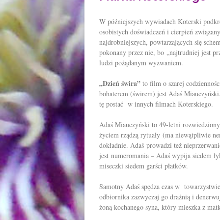
W późniejszych wywiadach Koterski podkreś
osobistych doświadczeń i cierpień związan
najdrobniejszych, powtarzających się schem
pokonany przez nie, bo „najtrudniej jest p
ludzi pożądanym wyzwaniem.
„Dzień świra”
to film o szarej codziennoś
bohaterem (świrem) jest Adaś Miauczyński.
tę postać w innych filmach Koterskiego.
Adaś Miauczyński to 49-letni rozwiedziony
życiem rządzą rytuały (ma niewątpliwie ne
dokładnie. Adaś prowadzi też nieprzerwan
jest numeromania – Adaś wypija siedem ł
miseczki siedem garści płatków.
Samotny Adaś spędza czas w towarzystwie t
odbiornika zazwyczaj go drażnią i denerw
żoną kochanego syna, który mieszka z matk