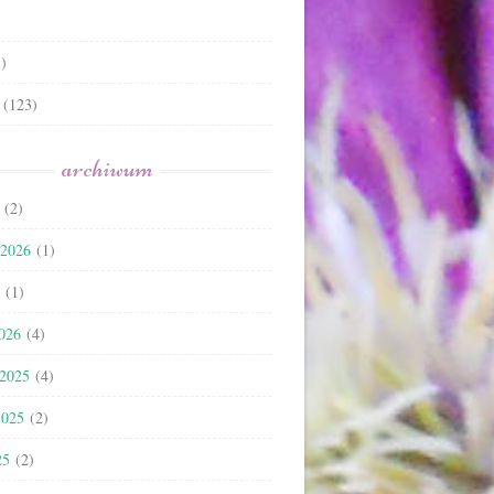
)
(123)
archiwum
(2)
 2026
(1)
(1)
2026
(4)
 2025
(4)
2025
(2)
25
(2)