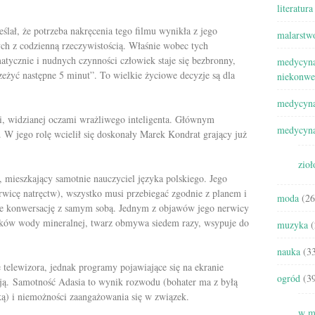
literatura
lał, że potrzeba nakręcenia tego filmu wynikła z jego
malarstw
ych z codzienną rzeczywistością. Właśnie wobec tych
atycznie i nudnych czynności człowiek staje się bezbronny,
medycyna
rzeżyć następne 5 minut”. To wielkie życiowe decyzje są dla
niekonwe
medycyna
ci, widzianej oczami wrażliwego inteligenta. Głównym
medycyna
 W jego rolę wcielił się doskonały Marek Kondrat grający już
zioł
, mieszkający samotnie nauczyciel języka polskiego. Jego
rwicę natręctw), wszystko musi przebiegać zgodnie z planem i
moda
(26
ie konwersację z samym sobą. Jednym z objawów jego nerwicy
yków wody mineralnej, twarz obmywa siedem razy, wsypuje do
muzyka
(
nauka
(33
elewizora, jednak programy pojawiające się na ekranie
ogród
(39
ują. Samotność Adasia to wynik rozwodu (bohater ma z byłą
ą) i niemożności zaangażowania się w związek.
w m