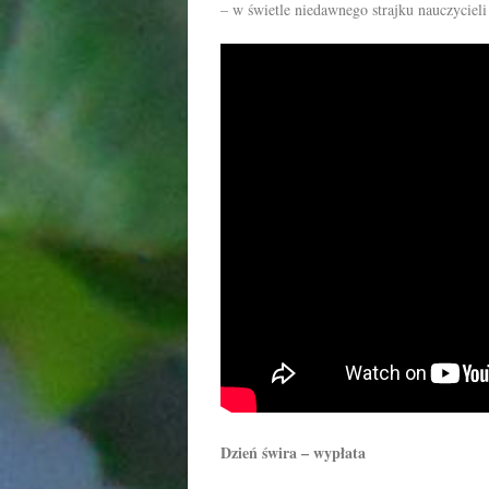
– w świetle niedawnego strajku nauczycieli 
Dzień świra – wypłata