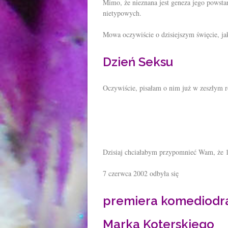
Mimo, że nieznana jest geneza jego powsta
nietypowych.
Mowa oczywiście o dzisiejszym święcie, j
Dzień Seksu
Oczywiście, pisałam o nim już w zeszłym 
Dzisiaj chciałabym przypomnieć Wam, że 1
7 czerwca 2002 odbyła się
premiera komediod
Marka Koterskiego