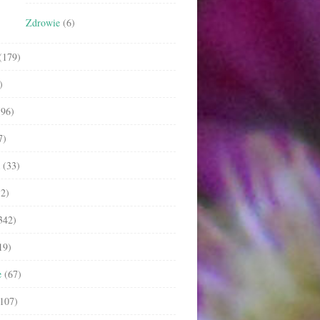
Zdrowie
(6)
(179)
)
96)
7)
(33)
2)
342)
19)
e
(67)
107)