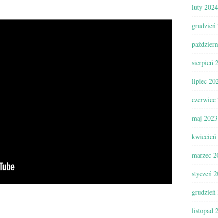
luty 2024
grudzień
paździer
sierpień 
lipiec 20
czerwiec
maj 2023
kwiecień
marzec 2
styczeń 
grudzień
listopad 