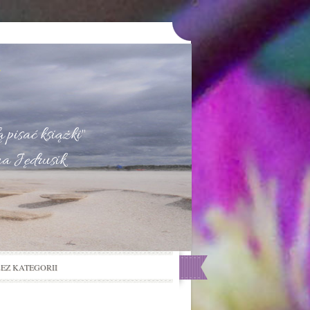
u
 pisać książki"
na Jędrusik
BEZ KATEGORII