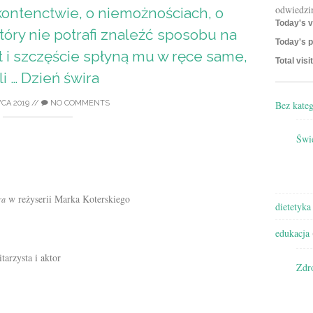
odwiedzi
kontenctwie, o niemożnościach, o
Today's v
tóry nie potrafi znaleźć sposobu na
Today's p
t i szczęście spłyną mu w ręce same,
Total visi
li … Dzień świra
Bez kateg
CA 2019
//
NO COMMENTS
Świę
w reżyserii Marka Koterskiego
ra
dietetyka
edukacja
tarzysta i aktor
Zdr