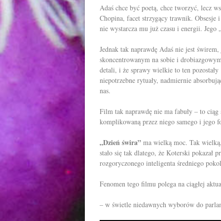
Adaś chce być poetą, chce tworzyć, lecz w
Chopina, facet strzygący trawnik. Obsesje i 
nie wystarcza mu już czasu i energii. Jego 
Jednak tak naprawdę Adaś nie jest świrem,
skoncentrowanym na sobie i drobiazgowym, 
detali, i że sprawy wielkie to ten pozostał
niepotrzebne rytuały, nadmiernie absorbuj
nas.
Film tak naprawdę nie ma fabuły – to ciąg
komplikowaną przez niego samego i jego fo
„Dzień świra”
ma wielką moc. Tak wielką, 
stało się tak dlatego, że Koterski pokazał
rozgoryczonego inteligenta średniego poko
Fenomen tego filmu polega na ciągłej aktu
– w świetle niedawnych wyborów do parla