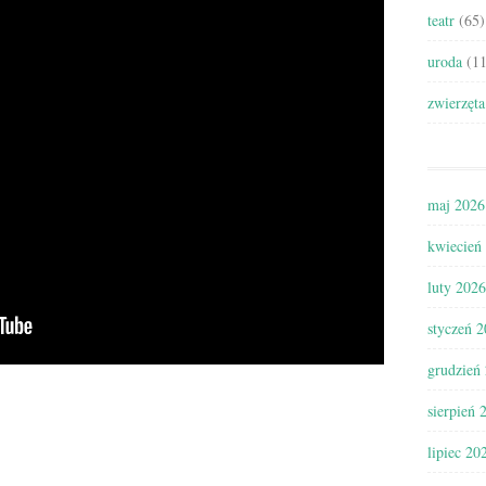
teatr
(65)
uroda
(11
zwierzęta
maj 2026
kwiecień
luty 2026
styczeń 
grudzień
sierpień 
lipiec 20