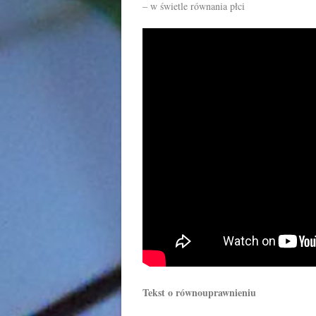
– w świetle równania płci
Tekst o równouprawnieniu