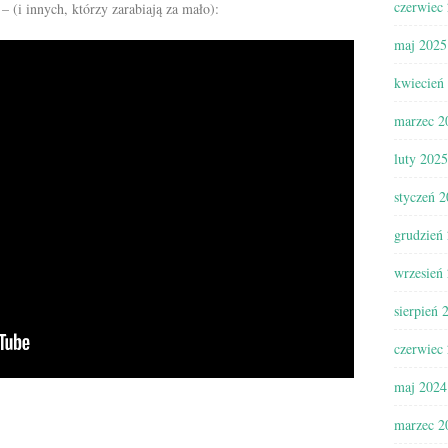
czerwiec
– (i innych, którzy zarabiają za mało):
maj 2025
kwiecień
marzec 2
luty 2025
styczeń 
grudzień
wrzesień
sierpień 
czerwiec
maj 2024
marzec 2