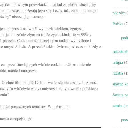
szystko mu w tym przeszkadza – sąsiad za głośno słuchający
manie Adasia pożerają jego siły i czas, tak, że na nic innego
podróże
(
„świry” niszczą jego samego.
Polska
(7
 jest po prostu nadwrażliwym człowiekiem, egotystą,
a jednocześnie złym na to, że życie składa się w 99% z
pod
y 1 procent. Codzienność, której rytm nadają wymyślone i
ące umysł Adasia. A przecież takim świrem jest czasem każdy z
rękodzieł
religia
(4
 scen przedstawiających właśnie codzienność, nadmiernie
bie, manie i natręctwa.
rzeźba
(1
że choć film ma już 17 lat – wcale się nie zestarzał. A może
sławne ko
 prawdy (a właściwie wady) uniwersalne, typowe dla polskiego
lenia?
Święta po
sztuka ( 
alności poruszanych tematów. Widać to np.:
mentu europejskiego
poez