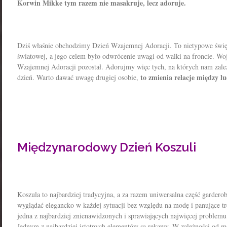
Korwin Mikke tym razem nie masakruje, lecz adoruje.
Dziś właśnie obchodzimy Dzień Wzajemnej Adoracji. To nietypowe świę
światowej, a jego celem było odwrócenie uwagi od walki na froncie. Woj
Wzajemnej Adoracji pozostał. Adorujmy więc tych, na których nam zależy.
to zmienia relacje między l
dzień. Warto dawać uwagę drugiej osobie,
Międzynarodowy Dzień Koszuli
Koszula to najbardziej tradycyjna, a za razem uniwersalna część garder
wyglądać elegancko w każdej sytuacji bez względu na modę i panujące tr
jedna z najbardziej znienawidzonych i sprawiających najwięcej problem
Jednym z najbardziej istotnych elementów są rękawy. W zależności od 