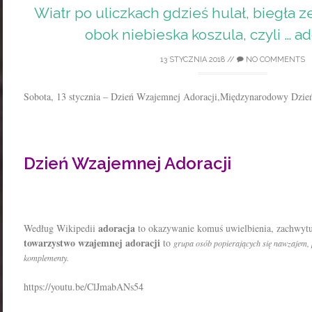
Wiatr po uliczkach gdzieś hulał, biegła ze
obok niebieska koszula, czyli … a
13 STYCZNIA 2018
//
NO COMMENTS
Sobota, 13 stycznia – Dzień Wzajemnej Adoracji,Międzynarodowy Dzień
Dzień Wzajemnej Adoracji
adoracja
Według Wikipedii
to okazywanie komuś uwielbienia, zachwytu,
towarzystwo wzajemnej adoracji
to
grupa osób popierających się nawzajem,
komplementy.
https://youtu.be/ClJmabANs54