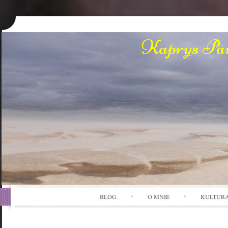
Kaprys Pan
BLOG
O MNIE
KULTUR