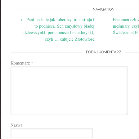
Post
NAVIGATION
←
Pani pachnie jak tuberozy, to nastraja i
Fenomen człow
navigation
to podnieca. Sen zmysłowy bladej
nieśmiały, czy
dziewczynki, pomarańcze i mandarynki,
Świątecznej 
czyli … całujcie Złotowłose
DODAJ KOMENTARZ
Komentarz
*
Nazwa