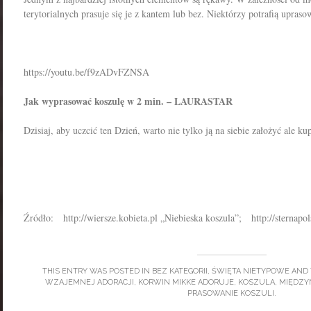
terytorialnych prasuje się je z kantem lub bez. Niektórzy potrafią upras
https://youtu.be/f9zADvFZNSA
Jak wyprasować koszulę w 2 min. – LAURASTAR
Dzisiaj, aby uczcić ten Dzień, warto nie tylko ją na siebie założyć ale k
Źródło: http://wiersze.kobieta.pl „Niebieska koszula”; http://sternapol
THIS ENTRY WAS POSTED IN
BEZ KATEGORII
,
ŚWIĘTA NIETYPOWE
AND 
WZAJEMNEJ ADORACJI
,
KORWIN MIKKE ADORUJE
,
KOSZULA
,
MIĘDZY
PRASOWANIE KOSZULI
.