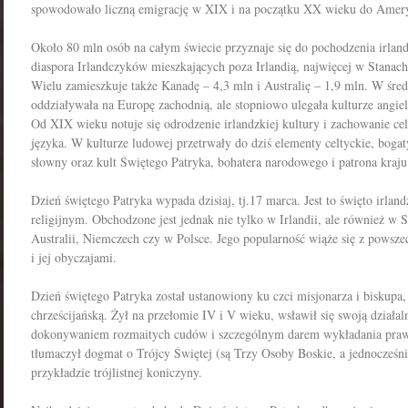
spowodowało liczną emigrację w XIX i na początku XX wieku do Amer
Około 80 mln osób na całym świecie przyznaje się do pochodzenia irland
diaspora Irlandczyków mieszkających poza Irlandią, najwięcej w Stanac
Wielu zamieszkuje także Kanadę – 4,3 mln i Australię – 1,9 mln. W śred
oddziaływała na Europę zachodnią, ale stopniowo ulegała kulturze angielsk
Od XIX wieku notuje się odrodzenie irlandzkiej kultury i zachowanie cel
języka. W kulturze ludowej przetrwały do dziś elementy celtyckie, boga
słowny oraz kult Świętego Patryka, bohatera narodowego i patrona kraju
Dzień świętego Patryka wypada dzisiaj, tj.17 marca. Jest to święto irla
religijnym. Obchodzone jest jednak nie tylko w Irlandii, ale również w
Australii, Niemczech czy w Polsce. Jego popularność wiąże się z powszec
i jej obyczajami.
Dzień świętego Patryka został ustanowiony ku czci misjonarza i biskupa,
chrześcijańską. Żył na przełomie IV i V wieku, wsławił się swoją działal
dokonywaniem rozmaitych cudów i szczególnym darem wykładania praw
tłumaczył dogmat o Trójcy Świętej (są Trzy Osoby Boskie, a jednocześn
przykładzie trójlistnej koniczyny.