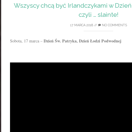
Wszyscy chcą być Irlandczykami w Dzień 
czyli … slainte!
17 MARCA 2018
//
NO COMMENTS
Dzień Św. Patryka, Dzień Łodzi Podwodnej
Sobota, 17 marca –