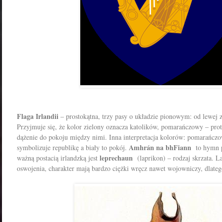
Flaga Irlandii
– prostokątna, trzy pasy o układzie pionowym: od lewej 
Przyjmuje się, że kolor zielony oznacza katolików, pomarańczowy – prote
dążenie do pokoju między nimi. Inna interpretacja kolorów: pomarańczo
Amhrán na bhFiann
symbolizuje republikę a biały to pokój.
to hymn p
leprechaun
ważną postacią irlandzką jest
(laprikon) – rodzaj skrzata. L
oswojenia, charakter mają bardzo ciężki wręcz nawet wojowniczy, dlateg