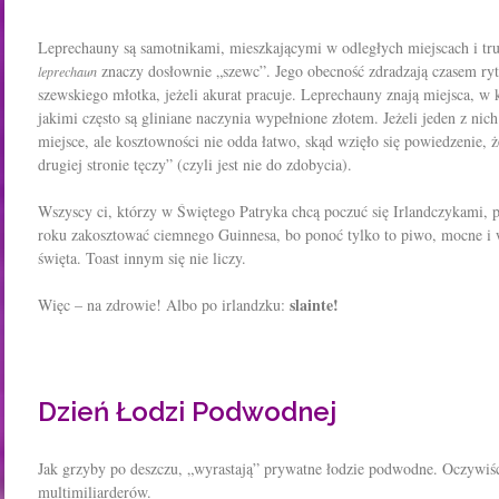
Leprechauny są samotnikami, mieszkającymi w odległych miejscach i t
znaczy dosłownie „szewc”. Jego obecność zdradzają czasem ryt
leprechaun
szewskiego młotka, jeżeli akurat pracuje. Leprechauny znają miejsca, w 
jakimi często są gliniane naczynia wypełnione złotem. Jeżeli jeden z nich
miejsce, ale kosztowności nie odda łatwo, skąd wzięło się powiedzenie, ż
drugiej stronie tęczy” (czyli jest nie do zdobycia).
Wszyscy ci, którzy w Świętego Patryka chcą poczuć się Irlandczykami, 
roku zakosztować ciemnego Guinnesa, bo ponoć tylko to piwo, mocne i w
święta. Toast innym się nie liczy.
slainte!
Więc – na zdrowie! Albo po irlandzku:
Dzień Łodzi Podwodnej
Jak grzyby po deszczu, „wyrastają” prywatne łodzie podwodne. Oczywiści
multimiliarderów.