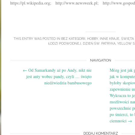
https://pl.wikipedia.org; http://www.newsweek.pl; http://www.gospod
THIS ENTRY WAS POSTED IN
BEZ KATEGORII
,
HOBBY
,
INNE KRAJE
,
ŚWIĘTA
ŁODZI PODWODNEJ
,
DZIEŃ ŚW. PATRYKA
,
YELLOW S
Post
NAVIGATION
←
Od Samarkandy aż po Andy, nikt nie
Mózg jest jak
navigation
jest anty wobec pandy, czyli … święto
jak w kompute
niedźwiedzia bambusowego
byłoby skopio
zapewnienie u
Wykracza to j
możliwości nau
powszechnie pr
po śmierci, to 
ciemności
→
DODAJ KOMENTARZ