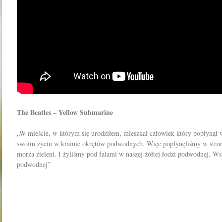
The Beatles – Yellow Submarine
„W mieście, w którym się urodziłem, mieszkał człowiek który popłynął 
swoim życiu w krainie okrętów podwodnych. Więc popłynęliśmy w stronę
morza zieleni. I żyliśmy pod falami w naszej żółtej łodzi podwodnej. Ws
podwodnej”