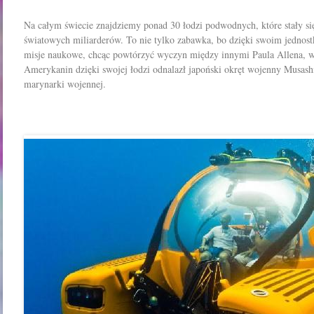
Na całym świecie znajdziemy ponad 30 łodzi podwodnych, które stały 
światowych miliarderów. To nie tylko zabawka, bo dzięki swoim jednostk
misje naukowe, chcąc powtórzyć wyczyn między innymi Paula Allena, ws
Amerykanin dzięki swojej łodzi odnalazł japoński okręt wojenny Musashi
marynarki wojennej.