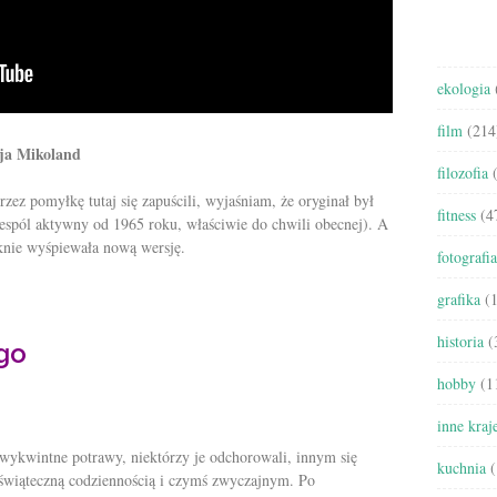
ekologia
film
(214
ja Mikoland
filozofia
(
ez pomyłkę tutaj się zapuścili, wyjaśniam, że oryginał był
fitness
(4
pól aktywny od 1965 roku, właściwie do chwili obecnej). A
ięknie wyśpiewała nową wersję.
fotografia
grafika
(1
historia
(
go
hobby
(1
inne kraj
wykwintne potrawy, niektórzy je odchorowali, innym się
kuchnia
(
eświąteczną codziennością i czymś zwyczajnym. Po