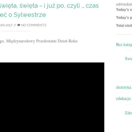
odwiedzi
więta, święta – i już po, czyli … czas
Today's v
eć o Sylwestrze
Today's p
IA 2017
//
NO COMMENTS
Total visi
ego, Międzynarodowy Przedostatni Dzień Roku
Bez kateg
Świę
dietetyka
edukacja
Zdr