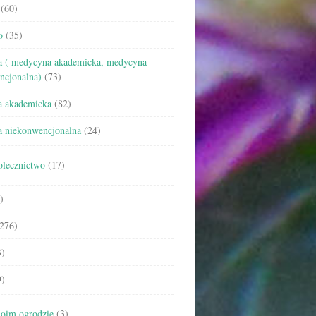
(60)
o
(35)
 ( medycyna akademicka, medycyna
ncjonalna)
(73)
 akademicka
(82)
 niekonwencjonalna
(24)
olecznictwo
(17)
)
276)
)
)
oim ogrodzie
(3)