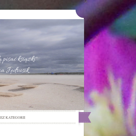
u
 pisać książki"
na Jędrusik
BEZ KATEGORII