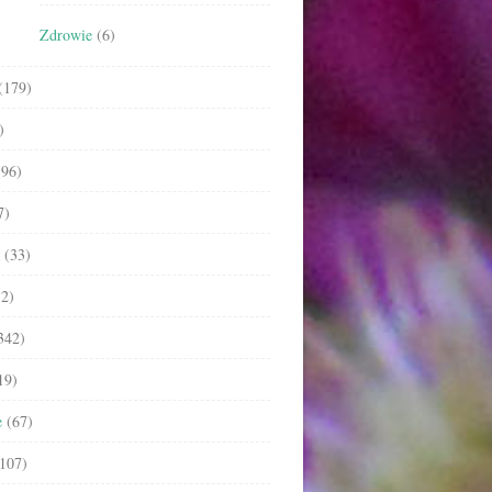
Zdrowie
(6)
(179)
)
96)
7)
(33)
2)
342)
19)
e
(67)
107)