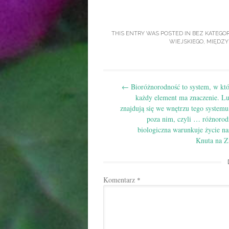
THIS ENTRY WAS POSTED IN
BEZ KATEGOR
WIEJSKIEGO
,
MIĘDZY
Post
←
Bioróżnorodność to system, w kt
navigation
każdy element ma znaczenie. Lu
znajdują się we wnętrzu tego systemu
poza nim, czyli … różnorod
biologiczna warunkuje życie na
Knuta na Z
Komentarz
*