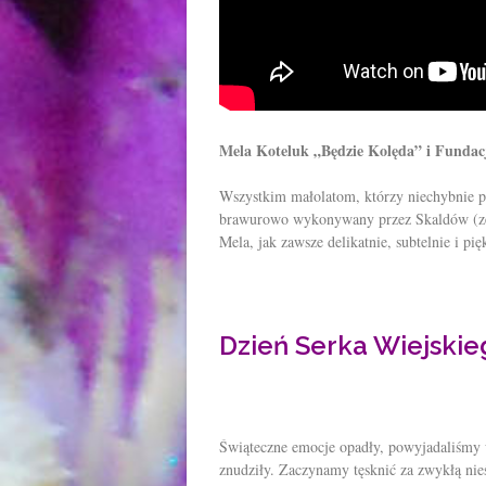
Mela Koteluk „Będzie Kolęda” i Fundac
Wszystkim małolatom, którzy niechybnie prz
brawurowo wykonywany przez Skaldów (zes
Mela, jak zawsze delikatnie, subtelnie i p
Dzień Serka Wiejskie
Świąteczne emocje opadły, powyjadaliśmy 
znudziły. Zaczynamy tęsknić za zwykłą ni