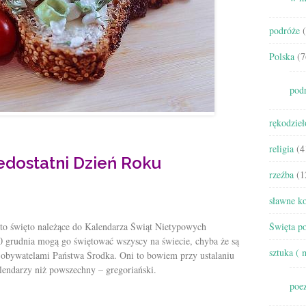
podróże
(
Polska
(7
pod
rękodzieł
religia
(4
dostatni Dzień Roku
rzeźba
(1
sławne ko
to święto należące do Kalendarza Świąt Nietypowych
Święta po
0 grudnia mogą go świętować wszyscy na świecie, chyba że są
sztuka ( 
obywatelami Państwa Środka. Oni to bowiem przy ustalaniu
kalendarzy niż powszechny – gregoriański.
poez