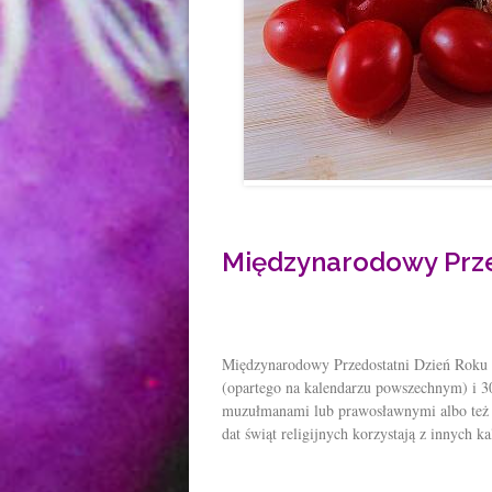
Międzynarodowy Prze
Międzynarodowy Przedostatni Dzień Roku 
(opartego na kalendarzu powszechnym) i 3
muzułmanami lub prawosławnymi albo też 
dat świąt religijnych korzystają z innych 