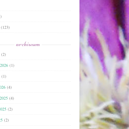
)
(123)
archiwum
(2)
 2026
(1)
(1)
2026
(4)
 2025
(4)
2025
(2)
25
(2)