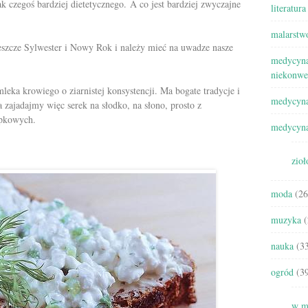
 czegoś bardziej dietetycznego. A co jest bardziej zwyczajne
literatura
malarstw
eszcze Sylwester i Nowy Rok i należy mieć na uwadze nasze
medycyna
niekonwe
eka krowiego o ziarnistej konsystencji. Ma bogate tradycje i
medycyna
a zajadajmy więc serek na słodko, na słono, prosto z
apkowych.
medycyna
zioł
moda
(26
muzyka
(
nauka
(33
ogród
(39
w m