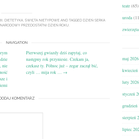
teatr
(65)
uroda
(11
II
,
DIETETYKA
,
ŚWIĘTA NIETYPOWE
AND TAGGED
DZIEŃ SERKA
NARODOWY PRZEDOSTATNI DZIEŃ ROKU
.
zwierzęta
NAVIGATION
órym
Pierwszej gwiazdy dziś zapytaj, co
maj 2026
dzie
następny rok przyniesie. Czekam ja,
, nie
czekasz ty. Północ już – zegar zaczął bić,
kwiecień
ność
czyli … mija rok …
→
sze i
luty 2026
iemi
styczeń 
DODAJ KOMENTARZ
grudzień
sierpień 
lipiec 20