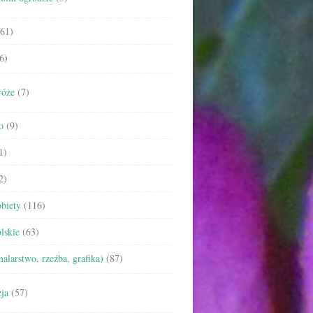
61)
6)
róże
(7)
o
(9)
1)
2)
biety
(116)
lskie
(63)
malarstwo, rzeźba, grafika)
(87)
ja
(57)