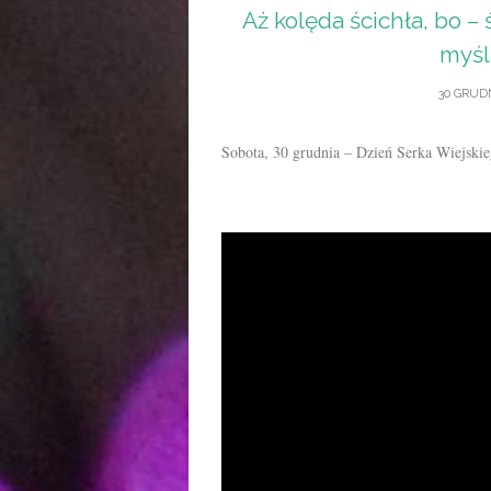
Aż kolęda ścichła, bo – ś
myśl
30 GRUDN
Sobota, 30 grudnia – Dzień Serka Wiejski