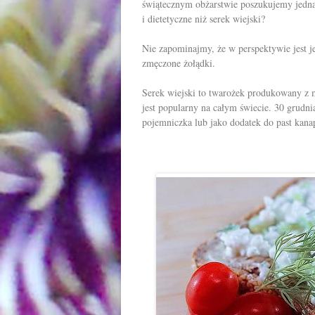
świątecznym obżarstwie poszukujemy jednak
i dietetyczne niż serek wiejski?
Nie zapominajmy, że w perspektywie jest j
zmęczone żołądki.
Serek wiejski to twarożek produkowany z ml
jest popularny na całym świecie. 30 grudni
pojemniczka lub jako dodatek do past kan