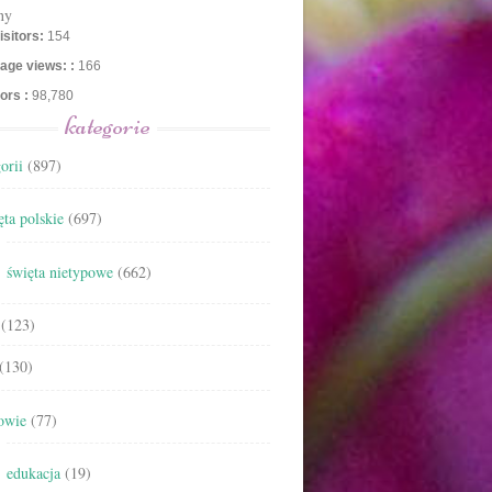
ny
isitors:
154
age views: :
166
tors :
98,780
kategorie
orii
(897)
ta polskie
(697)
święta nietypowe
(662)
(123)
(130)
owie
(77)
edukacja
(19)