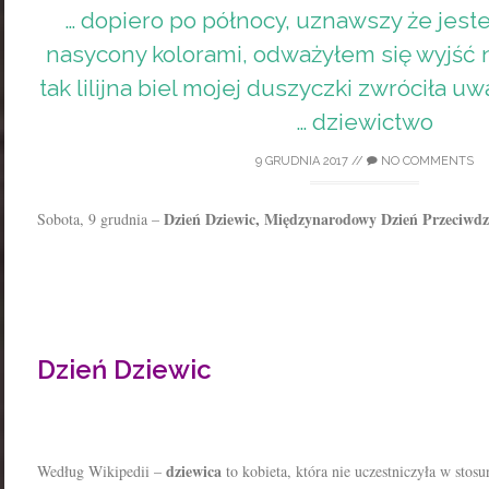
… dopiero po północy, uznawszy że jest
nasycony kolorami, odważyłem się wyjść na
tak lilijna biel mojej duszyczki zwróciła uw
… dziewictwo
9 GRUDNIA 2017
//
NO COMMENTS
Dzień Dziewic, Międzynarodowy Dzień Przeciwdz
Sobota, 9 grudnia –
Dzień Dziewic
dziewica
Według Wikipedii –
to kobieta, która nie uczestniczyła w stos