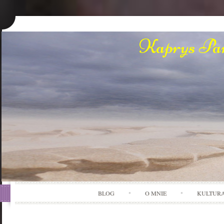
Kaprys Pan
BLOG
O MNIE
KULTUR