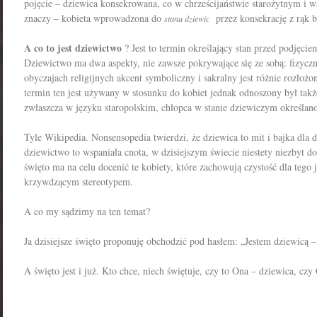
pojęcie – dziewica konsekrowana, co w chrześcijaństwie starożytnym i 
znaczy – kobieta wprowadzona do
przez konsekrację z rąk b
stanu dziewic
A co to jest dziewictwo
? Jest to termin określający stan przed podjęci
Dziewictwo ma dwa aspekty, nie zawsze pokrywające się ze sobą: fizycz
obyczajach religijnych akcent symboliczny i sakralny jest różnie rozłożony
termin ten jest używany w stosunku do kobiet jednak odnoszony był takż
zwłaszcza w języku staropolskim, chłopca w stanie dziewiczym określ
Tyle Wikipedia. Nonsensopedia twierdzi, że d
ziewica
to mit i bajka dla 
dziewictwo to wspaniała cnota, w dzisiejszym świecie niestety niezbyt d
święto ma na celu docenić te kobiety, które zachowują czystość dla tego 
krzywdzącym stereotypem.
A co my sądzimy na ten temat?
Ja dzisiejsze święto proponuję obchodzić pod hasłem: „Jestem dziewicą –
A święto jest i już. Kto chce, niech świętuje, czy to Ona – dziewica, cz