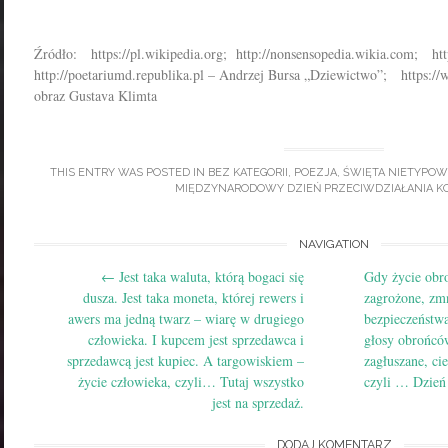
Źródło: https://pl.wikipedia.org; http://nonsensopedia.wikia.com; ht
http://poetariumd.republika.pl – Andrzej Bursa „Dziewictwo”; https://
obraz Gustava Klimta
THIS ENTRY WAS POSTED IN
BEZ KATEGORII
,
POEZJA
,
ŚWIĘTA NIETYPOW
MIĘDZYNARODOWY DZIEŃ PRZECIWDZIAŁANIA K
Post
NAVIGATION
←
Jest ta­ka wa­luta, którą bo­gaci się
Gdy życie obr
navigation
dusza. Jest ta­ka mo­neta, której re­wers i
zagrożone, zmn
awers ma jedną twarz – wiarę w dru­giego
bezpieczeństwa
człowieka. I kup­cem jest sprze­daw­ca i
głosy obrońcó
sprze­dawcą jest ku­piec. A tar­go­wis­kiem –
zagłuszane, ci
życie człowieka, czyli… Tu­taj wszys­tko
czyli … Dzie
jest na sprzedaż.
DODAJ KOMENTARZ