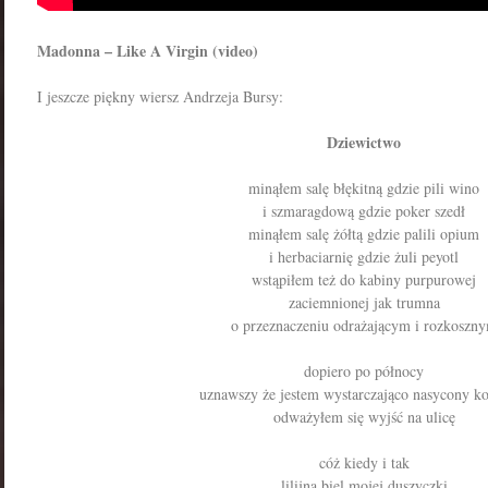
Madonna – Like A Virgin (video)
I jeszcze piękny wiersz Andrzeja Bursy:
Dziewictwo
minąłem salę błękitną gdzie pili wino
i szmaragdową gdzie poker szedł
minąłem salę żółtą gdzie palili opium
i herbaciarnię gdzie żuli peyotl
wstąpiłem też do kabiny purpurowej
zaciemnionej jak trumna
o przeznaczeniu odrażającym i rozkoszn
dopiero po północy
uznawszy że jestem wystarczająco nasycony k
odważyłem się wyjść na ulicę
cóż kiedy i tak
lilijna biel mojej duszyczki