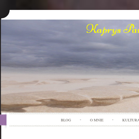
Kaprys Pan
BLOG
O MNIE
KULTUR