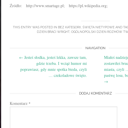
Źródło: http://www.smartage.pl; https://pl.wikipedia.org;
THIS ENTRY WAS POSTED IN
BEZ KATEGORII
,
ŚWIĘTA NIETYPOWE
AND TA
DZIEŃ BRACI WRIGHT
,
OGÓLNOPOLSKI DZIEŃ ROZMÓW T
Post
NAVIGATION
←
Jesteś słodka, jesteś lekka, zawsze tam,
Miałeś nadziej
navigation
gdzie trzeba. I wciąż humor mi
zostawiłeś bru
poprawiasz, gdy mnie spotka bieda, czyli
miasta, czyli 
… czekoladowe święto.
pastwę losu, bo
→
DODAJ KOMENTARZ
Komentarz
*