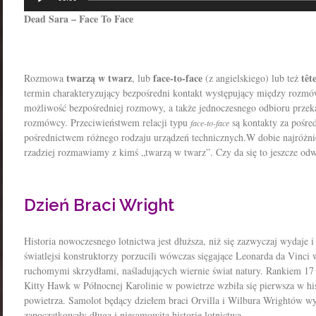
plików
Dead Sara – Face To Face
dźwiękowych
twarzą w twarz
f
ace-to-face
têt
Rozmowa
, lub
(z angielskiego) lub też
termin charakteryzujący bezpośredni kontakt występujący między rozmó
możliwość bezpośredniej rozmowy, a także jednoczesnego odbioru przek
rozmówcy. Przeciwieństwem relacji typu
są kontakty za pośre
face-to-face
pośrednictwem różnego rodzaju urządzeń technicznych.W dobie najróżn
rzadziej rozmawiamy z kimś „twarzą w twarz”. Czy da się to jeszcze od
Dzień Braci Wright
Historia nowoczesnego lotnictwa jest dłuższa, niż się zazwyczaj wydaje
światlejsi konstruktorzy porzucili wówczas sięgające Leonarda da Vinci 
ruchomymi skrzydłami, naśladujących wiernie świat natury. Rankiem 17
Kitty Hawk w Północnej Karolinie w powietrze wzbiła się pierwsza w hist
powietrza. Samolot będący dziełem braci Orvilla i Wilbura Wrightów wyk
zapoczątkowały długą i niesamowitą historię lotnictwa.