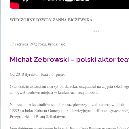
WIECZORNY DZWON ŻANNA BICZEWSKA
***
17 czerwca 1972 roku, urodził się
Michał Żebrowski – polski aktor tea
Od 2010 dyrektor Teatru 6. piętro.
O zawodzie aktorskim marzył od dziecka, uczęszczał na zajęcia szkolnego
zdobywał czołowe miejsca w konkursach recytatorskich.
Na trzecim roku studiów stanął po raz pierwszy przed kamerą w teledra
(1993) u boku Roberta Gonery oraz telewizyjnym thrillerze
Wynajmę pokó
Przegrodzkim i Beatą Ścibakówną.
Jego debiutem scenicznym była rola Jimmy’ego Portera w sztuce Johna