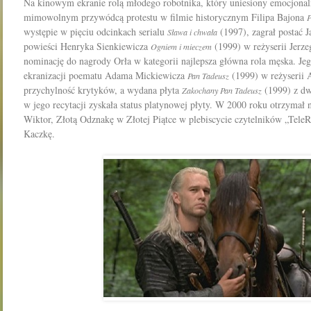
Na kinowym ekranie rolą młodego robotnika, który uniesiony emocjonal
mimowolnym przywódcą protestu w filmie historycznym Filipa Bajona
P
występie w pięciu odcinkach serialu
(1997), zagrał postać J
Sława i chwała
powieści Henryka Sienkiewicza
(1999) w reżyserii Jerze
Ogniem i mieczem
nominację do nagrody Orła w kategorii najlepsza główna rola męska. Je
ekranizacji poematu Adama Mickiewicza
(1999) w reżyserii 
Pan Tadeusz
przychylność krytyków, a wydana płyta
(1999) z d
Zakochany Pan Tadeusz
w jego recytacji zyskała status platynowej płyty. W 2000 roku otrzymał
Wiktor, Złotą Odznakę w Złotej Piątce w plebiscycie czytelników „TeleR
Kaczkę.