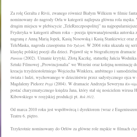
Za rolę Geralta z Rivii, zwanego również Białym Wilkiem w filmie fant
nominowany do nagrody Orła w kategorii najlepsza główna rola męska. 
drugim miejscu w plebiscycie „TeleRzeczpospolitej” na najpopularniejsz
Fryderyka w kategorii album roku – poezja śpiewana/piosenka autorska 
nagraną z Anną Marią Jopek, Kasią Nosowską i Kasią Stankiewicz oraz z
TeleMaska, nagroda czasopisma
. W 2004 roku ukazała się ser
Tele Tydzień
klasykę polskiej poezji dla dzieci. Pojawił się w biograficznym drama
(2002). Uznanie krytyki, Złotą Kaczkę, statuetkę Jańcia Wodnik
Pianista
Sztuki Filmowej „Prowincjonalia” we Wrześni oraz kolejną nominację d
kreacja trzydziestoletniego Wojciecha Winklera, ambitnego i samodzielne
świata i ludzi, wychowanego w dzieciństwie przez sadystycznego ojca 
Magdaleny Piekorz
(2004). W dramacie Andrzeja Seweryna
Pręgi
Kto nig
postać charyzmatycznego księdza Jana, który stał się nosicielem wirusa
Kibowskiego w rosyjskiej produkcji pt.
.
Rok 1612
Od marca 2010 roku jest współtwórcą i dyrektorem (wraz z Eugeniusz
Teatru 6. piętro.
Trzykrotnie nominowany do Orłów za główne role męskie w filmach
Ogn