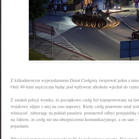
Z kilkudniowym wyprzedzeniem Dzień Czołgisty świętował jeden z mie
Otóż 49-letni mężczyzna będąc pod wpływem alkoholu wjechał do centr
Z ustaleń policji wynika, że początkowo czołg był transportowany na law
wojskowy zdjęto z niej na czas naprawy. Kiedy czołg ponownie miał zos
właściciel  zabierając na pokład pasażera  postanowił odbyć przejażdżkę
się faktem, że czołg nie ma ubezpieczenia komunikacyjnego, a on sam –
pojazdami.
Właściciel nietypowego pojazdu trafił do policyjnego aresztu. Natomiast 