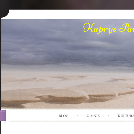
Kaprys Pan
BLOG
O MNIE
KULTUR