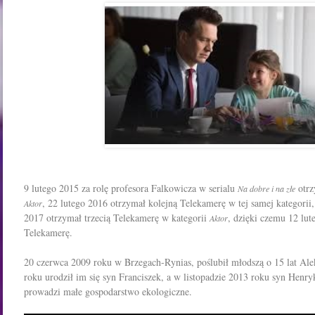
9 lutego 2015 za rolę profesora Falkowicza w serialu
otrz
Na dobre i na złe
, 22 lutego 2016 otrzymał kolejną Telekamerę w tej samej kategorii, 
Aktor
2017 otrzymał trzecią Telekamerę w kategorii
, dzięki czemu 12 lut
Aktor
Telekamerę.
20 czerwca 2009 roku w Brzegach-Rynias, poślubił młodszą o 15 lat A
roku urodził im się syn Franciszek, a w listopadzie 2013 roku syn Henr
prowadzi małe gospodarstwo ekologiczne.