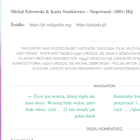
Michał Żebrowski & Kasia Stankiewicz – Niepewność (2001) HQ
Źródło:
https://pl.wikipedia.org; https://plejada.pl;
THIS ENTRY WAS POSTED IN
BEZ KATEGORII
,
EKOLOGIA
,
FILM
,
MUZYK
NIETYPOWE
,
TEATR
AND TAGGED
(1931) URODZIŁ SIĘ IGNACY GOGOLEWSK
FILMOWY REŻYSER SCENARZYSTA
,
(1944) URODZIŁA SIĘ ŻANNA BICZEW
KOMPOZYTORKA
,
(1972) URODZIŁ SIĘ MICHAŁ ŻEBROWSKI - POLSKI AKTOR
,
SUSZAMI
,
ŚWIĘTO WOJSK PANCERNYCH I ZMECHANIZOWANYCH
Post
NAVIGATION
←
Życie jest nowelą, której nigdy nie
Kameralny kon
navigation
masz dosyć. Wczoraj biały welon, jutro
przejściach” i
białe włosy, czyli … 22 lata minęły jak
czyli … „Ajla
jeden dzień
DODAJ KOMENTARZ
Komentarz