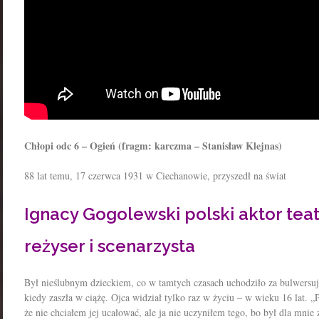
Chłopi odc 6 – Ogień (fragm: karczma – Stanisław Klejnas)
88 lat temu, 17 czerwca 1931 w Ciechanowie, przyszedł na świat
Ignacy Gogolewski polski aktor teatr
reżyser i scenarzysta
Był nieślubnym dzieckiem, co w tamtych czasach uchodziło za bulwersuj
kiedy zaszła w ciążę. Ojca widział tylko raz w życiu – w wieku 16 lat.
że nie chciałem jej ucałować, ale ja nie uczyniłem tego, bo był dla mni