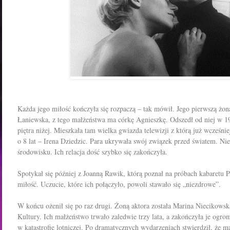
Każda jego miłość kończyła się rozpaczą – tak mówił. Jego pierwszą żon
Łaniewska, z tego małżeństwa ma córkę Agnieszkę. Odszedł od niej w 1
piętra niżej. Mieszkała tam wielka gwiazda telewizji z którą już wcześni
o 8 lat – Irena Dziedzic. Para ukrywała swój związek przed światem. Nie
środowisku. Ich relacja dość szybko się zakończyła.
Spotykał się później z Joanną Rawik, którą poznał na próbach kabaretu P
miłość. Uczucie, które ich połączyło, powoli stawało się „niezdrowe”.
W końcu ożenił się po raz drugi. Żoną aktora została Marina Niecikowsk
Kultury. Ich małżeństwo trwało zaledwie trzy lata, a zakończyła je ogro
w katastrofie lotniczej. Po dramatycznych wydarzeniach stwierdził, że m