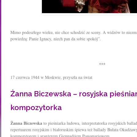
Mimo podeszłego wieku, nie chce schodzić ze sceny. A widzów to niezmi
powiedzą: Panie Ignacy, niech pan da sobie spokój”.
***
17 czerwca 1944 w Moskwie, przyszła na świat
Żanna Biczewska – rosyjska pieśniar
kompozytorka
Żanna Biczewska
to pieśniarka ludowa, interpretatorka rosyjskich bal
repertuarem rosyjskim i białoruskim śpiewa też ballady Bułata Okudżaw
kompozytorem i aranżerem Giennadijem Ponomariowem.