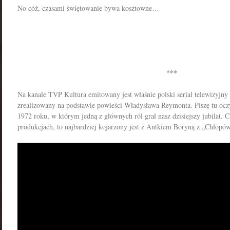
No cóż, czasami świętowanie bywa kosztowne…
***
Na kanale TVP Kultura emitowany jest właśnie polski serial telewizyjny
zrealizowany na podstawie powieści Władysława Reymonta. Piszę tu oczy
1972 roku, w którym jedną z głównych ról grał nasz dzisiejszy jubilat. C
produkcjach, to najbardziej kojarzony jest z Antkiem Boryną z „Chłopó