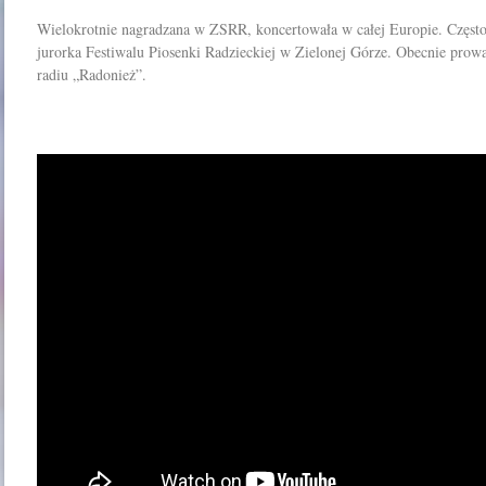
Wielokrotnie nagradzana w ZSRR, koncertowała w całej Europie. Często 
jurorka Festiwalu Piosenki Radzieckiej w Zielonej Górze. Obecnie pro
radiu „Radonież”.