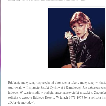
Edukację muzyczną rozpoczęła od ukończenia szkoły muzycznej w klasie
studiowała w Instytucie Sztuki Cyrkowej i Estradowej. Już wówczas zacz
ludowe. W czasie studiów podjęła pracę nauczycielki muzyki w Zagorsku
solistka w zespole Eddiego Rozera. W latach 1971-1973 była solistką i
„Dobryje mołodcy”.