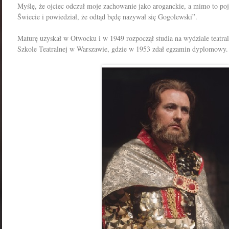
Myślę, że ojciec odczuł moje zachowanie jako aroganckie, a mimo to 
Świecie i powiedział, że odtąd będę nazywał się Gogolewski”.
Maturę uzyskał w Otwocku i w 1949 rozpoczął studia na wydziale teat
Szkole Teatralnej w Warszawie, gdzie w 1953 zdał egzamin dyplomowy.