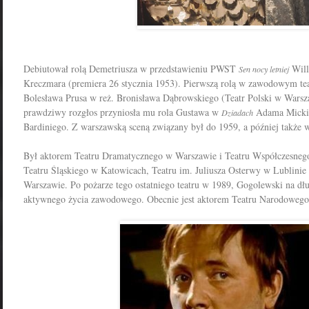
Debiutował rolą Demetriusza w przedstawieniu PWST
Will
Sen nocy letniej
Kreczmara (premiera 26 stycznia 1953). Pierwszą rolą w zawodowym tea
Bolesława Prusa w reż. Bronisława Dąbrowskiego (Teatr Polski w Warsza
prawdziwy rozgłos przyniosła mu rola Gustawa w
Adama Mickie
Dziadach
Bardiniego. Z warszawską sceną związany był do 1959, a później także 
Był aktorem Teatru Dramatycznego w Warszawie i Teatru Współczesneg
Teatru Śląskiego w Katowicach, Teatru im. Juliusza Osterwy w Lublinie
Warszawie. Po pożarze tego ostatniego teatru w 1989, Gogolewski na dłu
aktywnego życia zawodowego. Obecnie jest aktorem Teatru Narodoweg