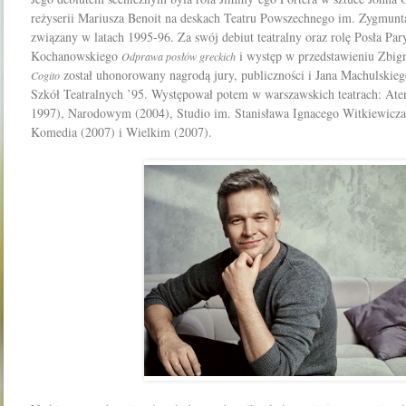
reżyserii Mariusza Benoit na deskach Teatru Powszechnego im. Zygmunt
związany w latach 1995-96. Za swój debiut teatralny oraz rolę Posła Par
Kochanowskiego
i występ w przedstawieniu Zbig
Odprawa posłów greckich
został uhonorowany nagrodą jury, publiczności i Jana Machulskie
Cogito
Szkół Teatralnych ’95. Występował potem w warszawskich teatrach: Ate
1997), Narodowym (2004), Studio im. Stanisława Ignacego Witkiewicz
Komedia (2007) i Wielkim (2007).