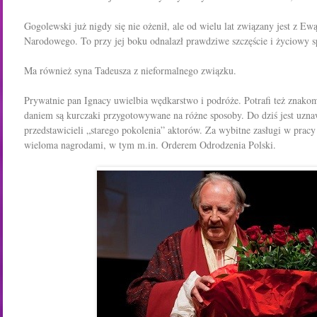
Gogolewski już nigdy się nie ożenił, ale od wielu lat związany jest z Ew
Narodowego. To przy jej boku odnalazł prawdziwe szczęście i życiowy s
Ma również syna Tadeusza z nieformalnego związku.
Prywatnie pan Ignacy uwielbia wędkarstwo i podróże. Potrafi też znako
daniem są kurczaki przygotowywane na różne sposoby. Do dziś jest uzna
przedstawicieli „starego pokolenia” aktorów. Za wybitne zasługi w pracy
wieloma nagrodami, w tym m.in. Orderem Odrodzenia Polski.