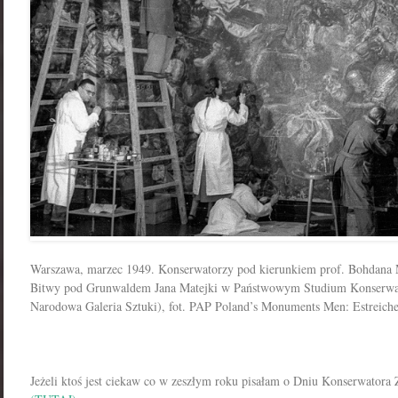
Warszawa, marzec 1949. Konserwatorzy pod kierunkiem prof. Bohdana 
Bitwy pod Grunwaldem Jana Matejki w Państwowym Studium Konserwac
Narodowa Galeria Sztuki), fot. PAP Poland’s Monuments Men: Estreicher
Jeżeli ktoś jest ciekaw co w zeszłym roku pisałam o Dniu Konserwato