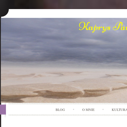
Kaprys Pan
BLOG
O MNIE
KULTUR