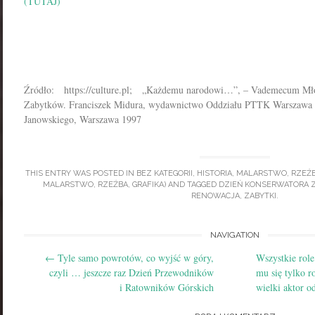
(TUTAJ)
Źródło: https://culture.pl; „Każdemu narodowi…”, – Vademecum Mł
Zabytków. Franciszek Midura, wydawnictwo Oddziału PTTK Warszawa Ś
Janowskiego, Warszawa 1997
THIS ENTRY WAS POSTED IN
BEZ KATEGORII
,
HISTORIA
,
MALARSTWO
,
RZEŹ
MALARSTWO, RZEŹBA, GRAFIKA)
AND TAGGED
DZIEŃ KONSERWATORA 
RENOWACJA
,
ZABYTKI
.
Post
NAVIGATION
←
Tyle samo powrotów, co wyjść w góry,
Wszystkie role
navigation
czyli … jeszcze raz Dzień Przewodników
mu się tylko r
i Ratowników Górskich
wielki aktor o