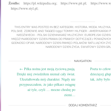
Źródło:
https://pl.wikipedia.org; https://www.pit.pl; https://www.wg
https://www.styl.pl;
THIS ENTRY WAS POSTED IN
BEZ KATEGORII
,
HISTORIA
,
MODA
,
MUZYKA
POLSKIE
,
ZDROWIE
AND TAGGED
(1951) TOMMY HILFIGER - AMERYKAŃSKI
NIEDŹWIECKI - POLSKI DZIENNIKARZ MUZYCZNY
,
EUROPEJSKI DZIE
MIĘDZYNARODOWY DZIEŃ PRAWA DO PRAWDY DOTYCZĄCEJ POWAŻNYCH
GODNOŚCI OFIAR
,
NARODOWY DZIEŃ PAMIĘCI POLAKÓW RATUJĄCYCH ŻY
NARODOWY DZIEŃ ŻYCIA
,
ŚWIATOWY DZIEŃ GRU
Post
NAVIGATION
←
Piłka nożna jest moją życiową pasją.
Poeta to człow
navigation
Dzięki niej zwiedziłem niemal cały świat.
dziecięcej głu
Ukształtowała mój charakter. Nigdy nie
tak, żeby był
przypuszczałem, że jako piłkarz osiągnę
aż tyle, czyli … mocno chodzę po
ziemi…
DODAJ KOMENTARZ