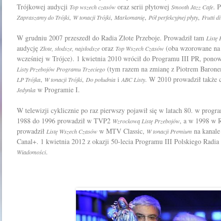
Trójkowej audycji
oraz serii płytowej
. 
Top wszech czasów
Smooth Jazz Cafe
,
,
,
,
Zapraszamy do Trójki
W tonacji Trójki
Markomanię
Pół perfekcyjnej płyty
Frutti d
W grudniu 2007 przeszedł do Radia Złote Przeboje. Prowadził tam
Listę
audycję
oraz
(oba wzorowane na
Złote, słodsze, najsłodsze
Top Wszech Czasów
wcześniej w Trójce). 1 kwietnia 2010 wrócił do Programu III PR, pono
(tym razem na zmianę z Piotrem Baronem
Listy Przebojów Programu Trzeciego
,
,
i
. W 2010 prowadził także
LP Trójka
W tonacji Trójki
Do południa
ABC Listy
w Programie I.
Jedynka
W telewizji cyklicznie po raz pierwszy pojawił się w latach 80. w progr
1988 do 1996 prowadził w TVP2
, a w 1998 w
Wzrockową Listę Przebojów
prowadził
w MTV Classic,
na kanal
Listę Wszech Czasów
W tonacji Premium
Canal+. 1 kwietnia 2012 z okazji 50-lecia Programu III Polskiego Radi
.
Wiadomości