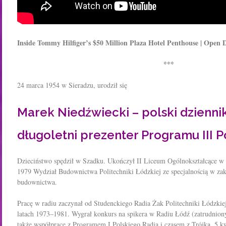
Inside Tommy Hilfiger’s $50 Million Plaza Hotel Penthouse | Open D
***
24 marca 1954 w Sieradzu, urodził się
Marek Niedźwiecki – polski dzienni
długoletni prezenter Programu III P
Dzieciństwo spędził w Szadku. Ukończył II Liceum Ogólnokształcące w 
1979 Wydział Budownictwa Politechniki Łódzkiej ze specjalnością w zakre
budownictwa.
Pracę w radiu zaczynał od Studenckiego Radia Żak Politechniki Łódzkie
latach 1973–1981. Wygrał konkurs na spikera w Radiu Łódź (zatrudnion
także współpracę z Programem I Polskiego Radia i czasem z Trójką. 5 k