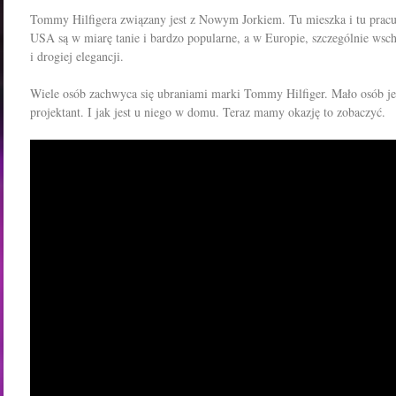
Tommy Hilfigera związany jest z Nowym Jorkiem. Tu mieszka i tu pracuj
USA są w miarę tanie i bardzo popularne, a w Europie, szczególnie wsch
i drogiej elegancji.
Wiele osób zachwyca się ubraniami marki Tommy Hilfiger. Mało osób je
projektant. I jak jest u niego w domu. Teraz mamy okazję to zobaczyć.