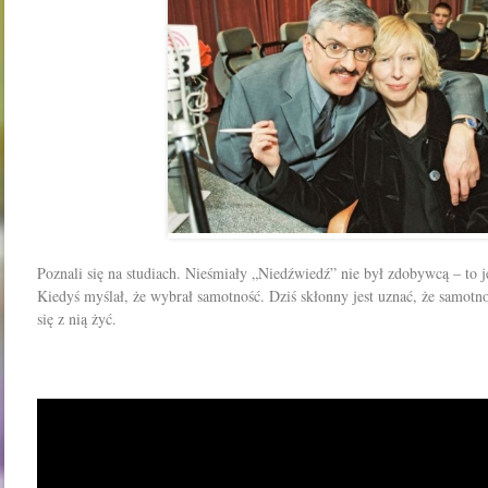
Poznali się na studiach. Nieśmiały „Niedźwiedź” nie był zdobywcą – to 
Kiedyś myślał, że wybrał samotność. Dziś skłonny jest uznać, że samotno
się z nią żyć.