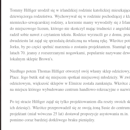
Tommy Hilfiger urodził się w irlandzkiej rodzinie katolickiej mieszkając
dziewięciorga rodzeństwa. Wychowywał się w rodzinie pochodzącej z klas
niemiecko-szwajcarskiej rodziny, a korzenie mamy wywodziły się z Irland
do miejscowego liceum, którego nie skończył mając trudności z angielsk
radził sobie nawet z czytaniem tekstu. Rodzice wyrzucili go z domu, p
dwudziestu lat zajął się sprzedażą detaliczną na własną rękę. Wkrótce p
Jorku, by po części spełnić marzenia o zostaniu projektantem. Stamtąd
latach 70. jeansy z rozszerzanymi nogawkami, popularnie nazywane dz
lokalnym sklepie Brown’s.
Niedługo potem Thomas Hilfiger otworzył swój własny sklep odzieżowy,
Place. Jego butik stał się miejscem spotkań miejscowej młodzieży. W z
odzieżowym, większość sklepów w Elmirze została zamknięta. Wkrótce zn
na miejscu którego wybudowano centrum handlowo-rekreacyjne o nazwie
Po tej stracie Hilfiger zajął się tylko projektowaniem dla reszty swoic
ich dziesięć). Wkrótce przeprowadził się ze swoją żoną Susie do centr
projektant (miał wówczas 25 lat) dostawał propozycje asystowania m.in
pomimo coraz bardziej dotkliwego braku pieniędzy.