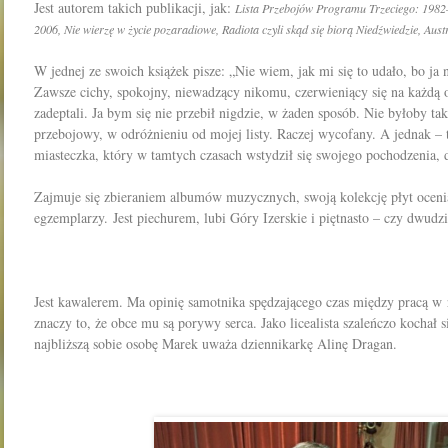
Jest autorem takich publikacji, jak:
Lista Przebojów Programu Trzeciego: 1982
2006,
Nie wierzę w życie pozaradiowe,
Radiota czyli skąd się biorą Niedźwiedzie,
Aust
W jednej ze swoich książek pisze: „Nie wiem, jak mi się to udało, bo ja
Zawsze cichy, spokojny, niewadzący nikomu, czerwieniący się na każdą 
zadeptali. Ja bym się nie przebił nigdzie, w żaden sposób. Nie byłoby t
przebojowy, w odróżnieniu od mojej listy. Raczej wycofany. A jednak – 
miasteczka, który w tamtych czasach wstydził się swojego pochodzenia, 
Zajmuje się zbieraniem albumów muzycznych, swoją kolekcję płyt oceni
egzemplarzy. Jest piechurem, lubi Góry Izerskie i piętnasto – czy dwudz
Jest kawalerem. Ma opinię samotnika spędzającego czas między pracą w
znaczy to, że obce mu są porywy serca. Jako licealista szaleńczo kochał 
najbliższą sobie osobę Marek uważa dziennikarkę Alinę Dragan.