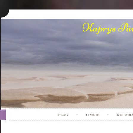
Kaprys Pan
BLOG
O MNIE
KULTUR