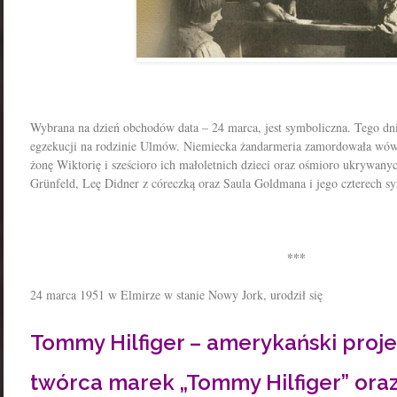
Wybrana na dzień obchodów data – 24 marca, jest symboliczna. Tego d
egzekucji na rodzinie Ulmów. Niemiecka żandarmeria zamordowała wówc
żonę Wiktorię i sześcioro ich małoletnich dzieci oraz ośmioro ukrywan
Grünfeld, Leę Didner z córeczką oraz Saula Goldmana i jego czterech s
***
24 marca 1951 w Elmirze w stanie Nowy Jork, urodził się
Tommy Hilfiger – amerykański proj
twórca marek „Tommy Hilfiger” ora