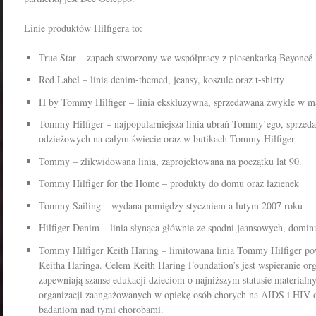
Linie produktów Hilfigera to:
True Star – zapach stworzony we współpracy z piosenkarką Beyoncé
Red Label – linia denim-themed, jeansy, koszule oraz t-shirty
H by Tommy Hilfiger – linia ekskluzywna, sprzedawana zwykle w m
Tommy Hilfiger – najpopularniejsza linia ubrań Tommy’ego, sprzed
odzieżowych na całym świecie oraz w butikach Tommy Hilfiger
Tommy – zlikwidowana linia, zaprojektowana na początku lat 90.
Tommy Hilfiger for the Home – produkty do domu oraz łazienek
Tommy Sailing – wydana pomiędzy styczniem a lutym 2007 roku
Hilfiger Denim – linia słynąca głównie ze spodni jeansowych, dominuj
Tommy Hilfiger Keith Haring – limitowana linia Tommy Hilfiger po
Keitha Haringa. Celem Keith Haring Foundation’s jest wspieranie orga
zapewniają szanse edukacji dzieciom o najniższym statusie materialn
organizacji zaangażowanych w opiekę osób chorych na AIDS i HIV o
badaniom nad tymi chorobami.