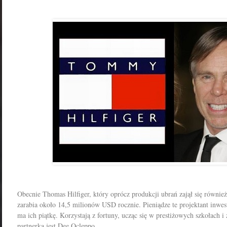
Obecnie Thomas Hilfiger, który oprócz produkcji ubrań zajął się równi
zarabia około 14,5 milionów USD rocznie. Pieniądze te projektant inwes
ma ich piątkę. Korzystają z fortuny, ucząc się w prestiżowych szkołach i
partnerką jest Dee Ocleppo.