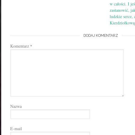
w całości. I jeś
zastanowić, jak
ludzkie serce,
Kierdziołkow
DODAJ KOMENTARZ
Komentarz
*
Nazwa
E-mail