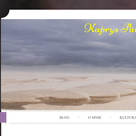
Kaprys Pan
BLOG
O MNIE
KULTUR