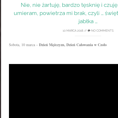
Nie, nie żartuję, bardzo tęsknię i czuj
umieram, powietrza mi brak, czyli … świę
jabłka …
10 MARCA 2018
//
NO COMMENTS
Dzień Mężczyzn, Dzień Całowania w Czoło
Sobota, 10 marca –