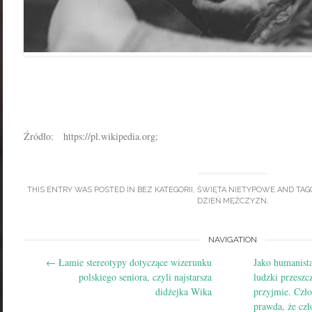
Źródło: https://pl.wikipedia.org;
THIS ENTRY WAS POSTED IN
BEZ KATEGORII
,
ŚWIĘTA NIETYPOWE
AND TAG
DZIEŃ MĘŻCZYZN
.
Post
NAVIGATION
←
Łamie stereotypy dotyczące wizerunku
Jako humanist
navigation
polskiego seniora, czyli najstarsza
ludzki przeszc
didżejka Wika
przyjmie. Czł
prawda, że czł