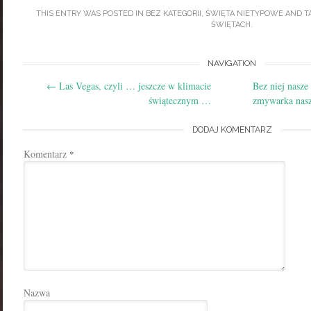
THIS ENTRY WAS POSTED IN
BEZ KATEGORII
,
ŚWIĘTA NIETYPOWE
AND T
ŚWIĘTACH
.
Post
NAVIGATION
←
Las Vegas, czyli … jeszcze w klimacie
Bez niej nasze
navigation
świątecznym …
zmywarka nas
DODAJ KOMENTARZ
Komentarz
*
Nazwa