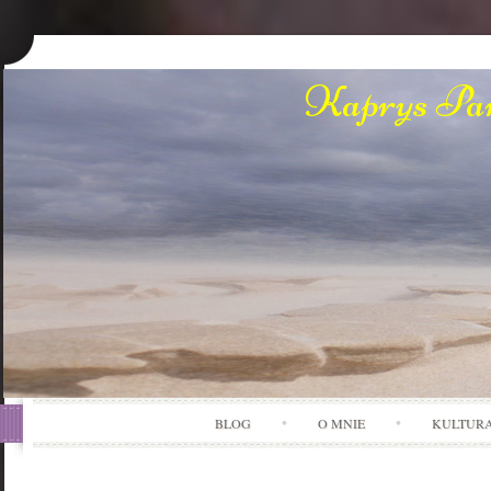
Kaprys Pan
BLOG
O MNIE
KULTUR