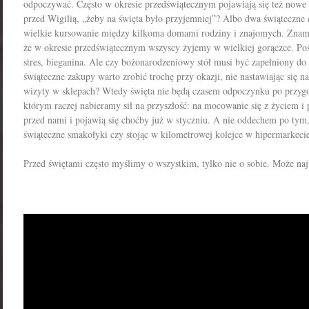
odpoczywać. Często w okresie przedświątecznym pojawiają się też nowe 
przed Wigilią, „żeby na święta było przyjemniej”? Albo dwa świąteczne
wielkie kursowanie między kilkoma domami rodziny i znajomych. Zna
że w okresie przedświątecznym wszyscy żyjemy w wielkiej gorączce. Poś
stres, bieganina. Ale czy bożonarodzeniowy stół musi być zapełniony do
świąteczne zakupy warto zrobić trochę przy okazji, nie nastawiając się n
wizyty w sklepach? Wtedy święta nie będą czasem odpoczynku po przy
którym raczej nabieramy sił na przyszłość: na mocowanie się z życiem i
przed nami i pojawią się choćby już w styczniu. A nie oddechem po tym,
świąteczne smakołyki czy stojąc w kilometrowej kolejce w hipermarkeci
Przed świętami często myślimy o wszystkim, tylko nie o sobie. Może na