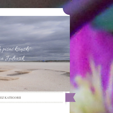
u
 pisać książki"
na Jędrusik
BEZ KATEGORII