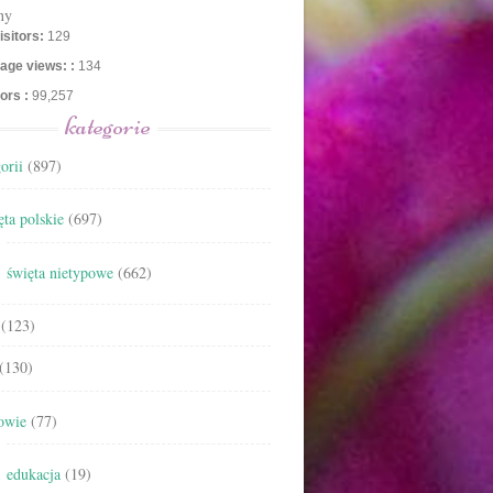
ny
isitors:
129
age views: :
134
tors :
99,257
kategorie
orii
(897)
ta polskie
(697)
święta nietypowe
(662)
(123)
(130)
owie
(77)
edukacja
(19)