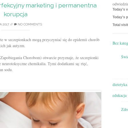
odwiedzi
fekcyjny marketing i permanentna
Today's v
korupcja
Today's p
A 2017
//
NO COMMENTS
Total visi
rte w szczepionkach mogą przyczyniać się do epidemii chorób
Bez kateg
kich jak autyzm.
Świę
Zapobiegania Chorobom) otwarcie przyznaje, że szczepionki
ie neurotoksyczne chemikalia. Tymi dodatkami są: rtęć,
an sodu.
dietetyka
edukacja
Zdr