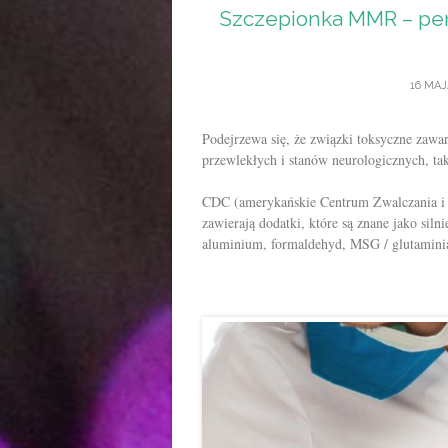
Szczepionka MMR – per
16 MAJ
Podejrzewa się, że związki toksyczne zawa
przewlekłych i stanów neurologicznych, ta
CDC (amerykańskie Centrum Zwalczania i 
zawierają dodatki, które są znane jako siln
aluminium, formaldehyd, MSG / glutamini