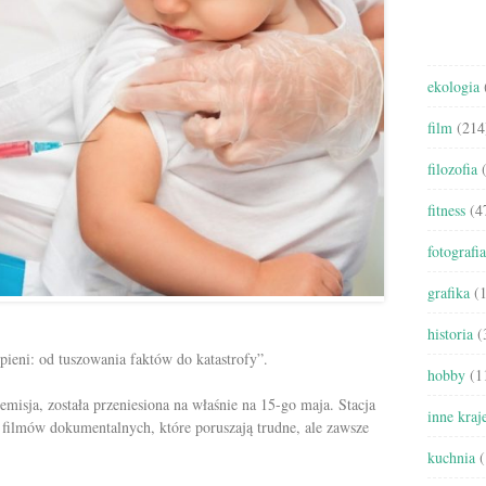
ekologia
film
(214
filozofia
(
fitness
(4
fotografia
grafika
(1
historia
(
ieni: od tuszowania faktów do katastrofy”.
hobby
(1
misja, została przeniesiona na właśnie na 15-go maja. Stacja
inne kraj
filmów dokumentalnych, które poruszają trudne, ale zawsze
kuchnia
(