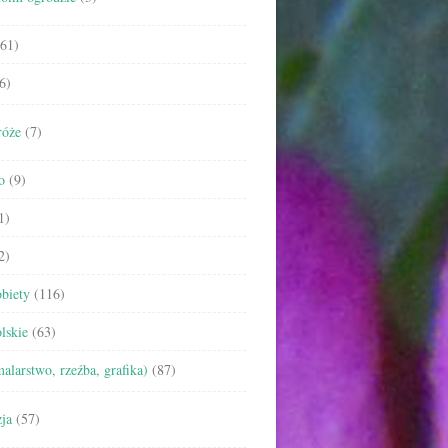
61)
6)
róże
(7)
o
(9)
1)
2)
biety
(116)
lskie
(63)
malarstwo, rzeźba, grafika)
(87)
ja
(57)