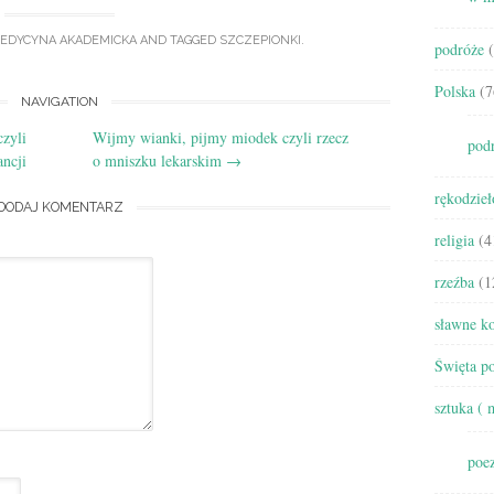
EDYCYNA AKADEMICKA
AND TAGGED
SZCZEPIONKI
.
podróże
(
Polska
(7
NAVIGATION
zyli
Wijmy wianki, pijmy miodek czyli rzecz
pod
ncji
o mniszku lekarskim
→
rękodzieł
DODAJ KOMENTARZ
religia
(4
rzeźba
(1
sławne ko
Święta po
sztuka ( 
poez