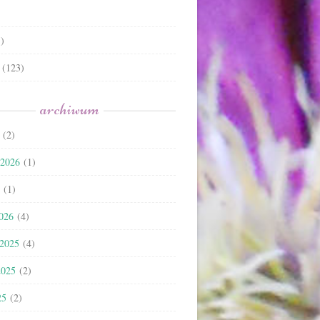
)
(123)
archiwum
(2)
 2026
(1)
(1)
2026
(4)
 2025
(4)
2025
(2)
25
(2)