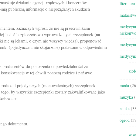
emaskuje działania agencji rządowych i koncernów
literatura
inią publiczną informacje o niepożądanych skutkach
malarstw
medycyna
mentem, zaznaczyli wprost, że nie są przeciwnikami
niekonwe
epiej badać bezpieczeństwo wprowadzanych szczepionek (na
nki nie są lekami, o czym nie wszyscy wiedzą), proponować
medycyna
pionki (pojedyncze a nie skojarzone) podawane w odpowiednim
medycyna
e producentów do ponoszenia odpowiedzialności za
zioł
konsekwencje w tej chwili ponoszą rodzice i państwo.
 produkcji pojedynczych (monowalentnych) szczepionek
moda
(26
 tego, by wszystkie szczepionki zostały zakwalifikowane jako
muzyka
(
testowane.
nauka
(33
ogród
(39
 tego dokumentu.
w m