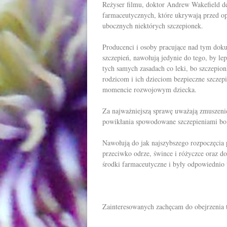
Reżyser filmu, doktor Andrew Wakefield d
farmaceutycznych, które ukrywają przed op
ubocznych niektórych szczepionek.
Producenci i osoby pracujące nad tym doku
szczepień, nawołują jedynie do tego, by l
tych samych zasadach co leki, bo szczepio
rodzicom i ich dzieciom bezpieczne szcze
momencie rozwojowym dziecka.
Za najważniejszą sprawę uważają zmuszeni
powikłania spowodowane szczepieniami bo 
Nawołują do jak najszybszego rozpoczęcia
przeciwko odrze, śwince i różyczce oraz do
środki farmaceutyczne i były odpowiednio 
Zainteresowanych zachęcam do obejrzenia