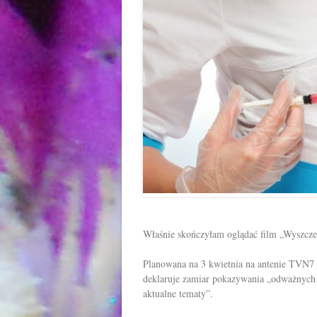
Właśnie skończyłam oglądać film „Wyszczep
Planowana na 3 kwietnia na antenie TVN7 e
deklaruje zamiar pokazywania „odważnych 
aktualne tematy”.