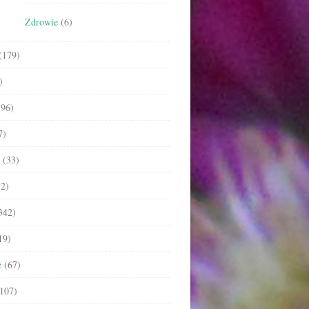
Zdrowie
(6)
(179)
)
96)
7)
(33)
2)
342)
19)
e
(67)
107)