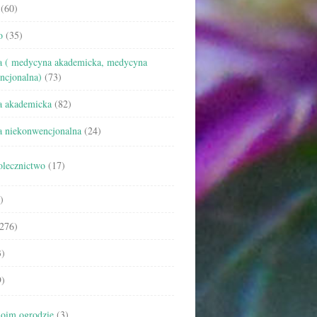
(60)
o
(35)
 ( medycyna akademicka, medycyna
ncjonalna)
(73)
 akademicka
(82)
 niekonwencjonalna
(24)
olecznictwo
(17)
)
276)
)
)
oim ogrodzie
(3)