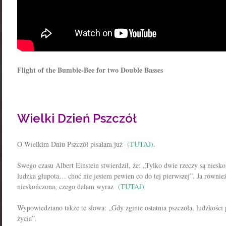
Flight of the Bumble-Bee for two Double Basses
Wielki Dzień Pszczół
O Wielkim Dniu Pszczół pisałam już
(TUTAJ)
.
Swego czasu
Albert Einstein stwierdził, że: „Tylko dwie rzeczy są nies
ludzka głupota… choć nie jestem pewien co do tej pierwszej”. Ja równie
nieskończona, czego dałam wyraz
(TUTAJ)
Wypowiedziano także te słowa: „Gdy zginie ostatnia pszczoła, ludzkości p
życia”.