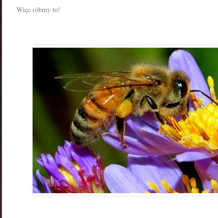
Więc róbmy to!