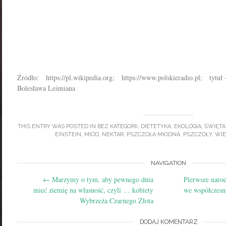
Źródło: https://pl.wikipedia.org; https://www.polskieradio.pl; tytuł 
Bolesława Leśmiana
THIS ENTRY WAS POSTED IN
BEZ KATEGORII
,
DIETETYKA
,
EKOLOGIA
,
ŚWIĘTA
EINSTEIN
,
MIÓD
,
NEKTAR
,
PSZCZOŁA MIODNA
,
PSZCZOŁY
,
WIE
Post
NAVIGATION
←
Marzymy o tym, aby pewnego dnia
Pierwsze narod
navigation
mieć ziemię na własność, czyli … kobiety
we współczes
Wybrzeża Czarnego Złota
DODAJ KOMENTARZ