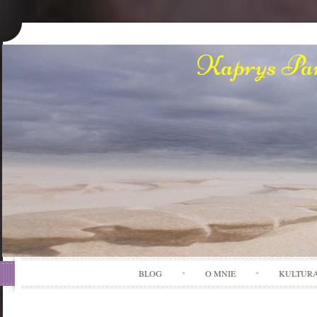
Kaprys Pan
BLOG
O MNIE
KULTUR