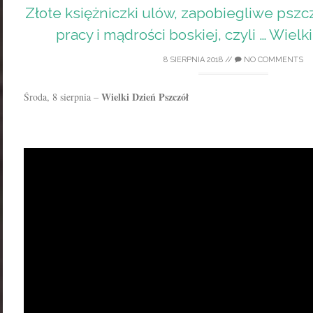
Złote księżniczki ulów, zapobiegliwe pszcz
pracy i mądrości boskiej, czyli … Wielk
8 SIERPNIA 2018
//
NO COMMENTS
Wielki Dzień Pszczół
Środa, 8 sierpnia –