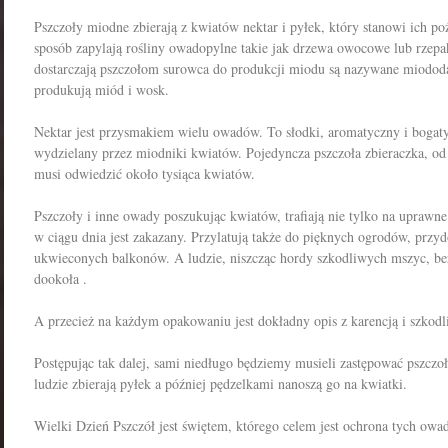
Pszczoły miodne zbierają z kwiatów nektar i pyłek, który stanowi ich p
sposób zapylają rośliny owadopylne takie jak drzewa owocowe lub rzepak
dostarczają pszczołom surowca do produkcji miodu są nazywane miododa
produkują miód i wosk.
Nektar jest przysmakiem wielu owadów. To słodki, aromatyczny i bogaty
wydzielany przez miodniki kwiatów. Pojedyncza pszczoła zbieraczka, o
musi odwiedzić około tysiąca kwiatów.
Pszczoły i inne owady poszukując kwiatów, trafiają nie tylko na uprawne
w ciągu dnia jest zakazany. Przylatują także do pięknych ogrodów, pr
ukwieconych balkonów. A ludzie, niszcząc hordy szkodliwych mszyc, be
dookoła .
A przecież na każdym opakowaniu jest dokładny opis z karencją i szkodl
Postępując tak dalej, sami niedługo będziemy musieli zastępować pszczo
ludzie zbierają pyłek a później pędzelkami nanoszą go na kwiatki.
Wielki Dzień Pszczół jest świętem, którego celem jest ochrona tych ow