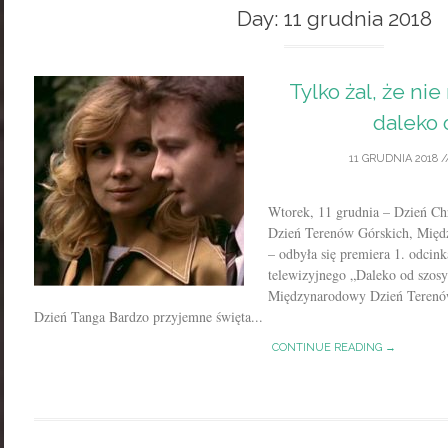
Day:
11 grudnia 2018
Tylko żal, że nie 
daleko 
11 GRUDNIA 2018
/
Wtorek, 11 grudnia – Dzień C
Dzień Terenów Górskich, Międ
– odbyła się premiera 1. odcink
telewizyjnego „Daleko od sz
Międzynarodowy Dzień Terenó
Dzień Tanga Bardzo przyjemne święta...
CONTINUE READING →