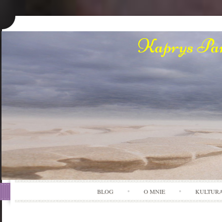
Kaprys Pan
BLOG
O MNIE
KULTUR