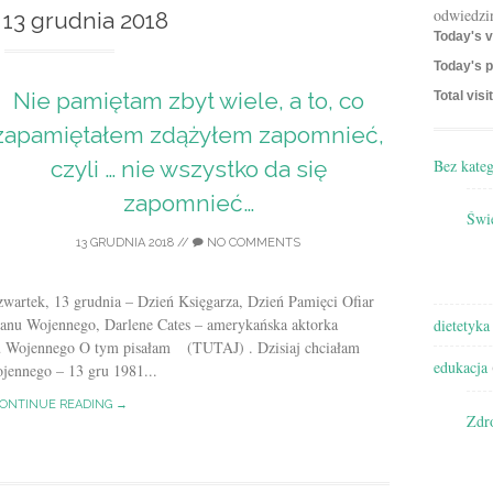
odwiedzi
:
13 grudnia 2018
Today's v
Today's p
Nie pamiętam zbyt wiele, a to, co
Total visi
zapamiętałem zdążyłem zapomnieć,
Bez kateg
czyli … nie wszystko da się
zapomnieć…
Świę
13 GRUDNIA 2018
//
NO COMMENTS
wartek, 13 grudnia – Dzień Księgarza, Dzień Pamięci Ofiar
tanu Wojennego, Darlene Cates – amerykańska aktorka
dietetyka
nu Wojennego O tym pisałam (TUTAJ) . Dzisiaj chciałam
edukacja
ennego – 13 gru 1981...
ONTINUE READING →
Zdr