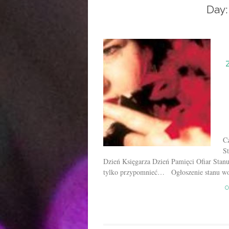
Day
Cz
S
Dzień Księgarza Dzień Pamięci Ofiar Sta
tylko przypomnieć… Ogłoszenie stanu woj
C