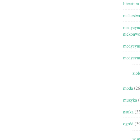
literatura
malarstw
medycyna
niekonwe
medycyna
medycyna
zioł
moda
(26
muzyka
(
nauka
(33
ogród
(39
w m