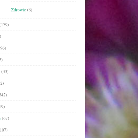
Zdrowie
(6)
(179)
)
96)
7)
(33)
2)
342)
19)
e
(67)
107)