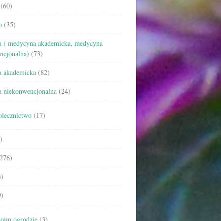
(60)
o
(35)
 ( medycyna akademicka, medycyna
ncjonalna)
(73)
 akademicka
(82)
 niekonwencjonalna
(24)
olecznictwo
(17)
)
276)
)
)
oim ogrodzie
(3)