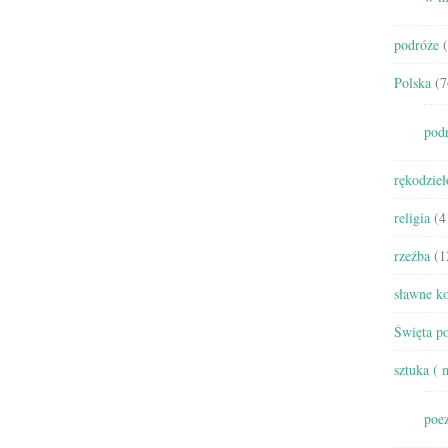
podróże
(
Polska
(7
pod
rękodzieł
religia
(4
rzeźba
(1
sławne ko
Święta po
sztuka ( 
poez