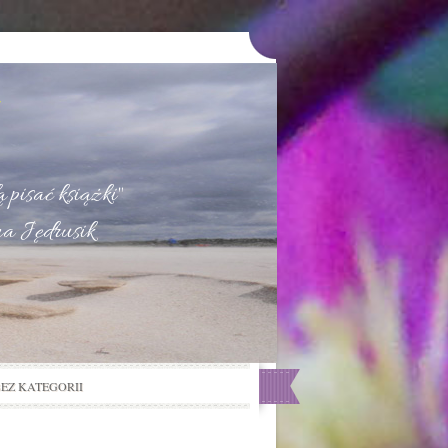
u
 pisać książki"
na Jędrusik
BEZ KATEGORII