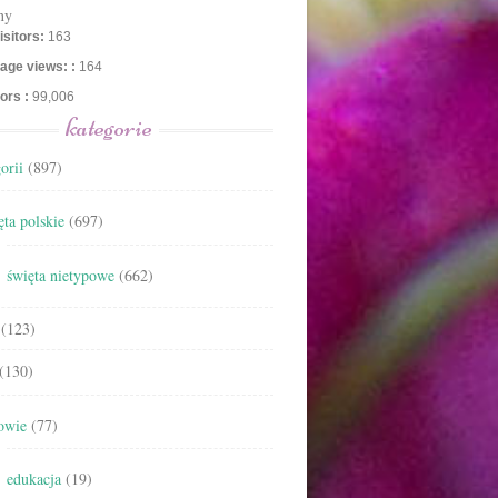
ny
isitors:
163
age views: :
164
tors :
99,006
kategorie
orii
(897)
ta polskie
(697)
święta nietypowe
(662)
(123)
(130)
owie
(77)
edukacja
(19)