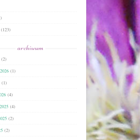
)
(123)
archiwum
(2)
 2026
(1)
(1)
2026
(4)
 2025
(4)
2025
(2)
25
(2)