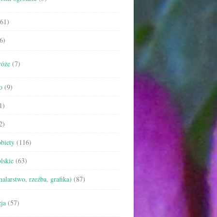
61)
6)
róże
(7)
o
(9)
1)
2)
biety
(116)
lskie
(63)
malarstwo, rzeźba, grafika)
(87)
ja
(57)