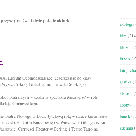
przyszły na świat dwie polskie aktorki.
ekologia
film
(214
filozofia
(
fitness
(4
a
fotografia
 XXI Liceum Ogólnokształcące, uczęszczając do klasy
grafika
(1
 Wyższą Szkołę Teatralną im. Ludwika Solskiego.
historia
(
Szkół Teatralnych w Łodzi w spektaklu
w roli
Rajski ogród
ikołaja Grabowskiego.
hobby
(1
nie Teatru Nowego w Łodzi tytułową rolą w sztuce
inne kraj
Kurka wodna
e na deskach Teatru Narodowego w Warszawie. Od tego czasu
kuchnia
(
rszawie, Carrousel Theater w Berlinie i Teatro Tatro na