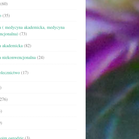
(60)
o
(35)
 ( medycyna akademicka, medycyna
ncjonalna)
(73)
 akademicka
(82)
 niekonwencjonalna
(24)
olecznictwo
(17)
)
276)
)
)
oim ogrodzie
(3)