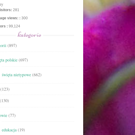
ny
isitors:
281
age views: :
300
tors :
99,124
kategorie
orii
(897)
ta polskie
(697)
święta nietypowe
(662)
(123)
(130)
owie
(77)
edukacja
(19)