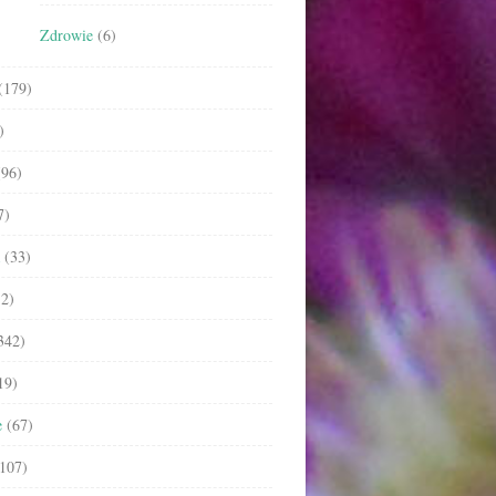
Zdrowie
(6)
(179)
)
96)
7)
(33)
2)
342)
19)
e
(67)
107)