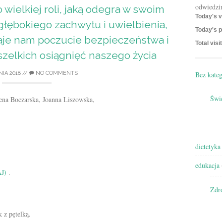
odwiedzi
 wielkiej roli, jaką odegra w swoim
Today's v
 głębokiego zachwytu i uwielbienia,
Today's p
 daje nam poczucie bezpieczeństwa i
Total visi
zelkich osiągnięć naszego życia
Bez kateg
IA 2018
//
NO COMMENTS
Świę
ena Boczarska, Joanna Liszowska,
dietetyka
edukacja
J)
.
Zdr
 z pętelką.