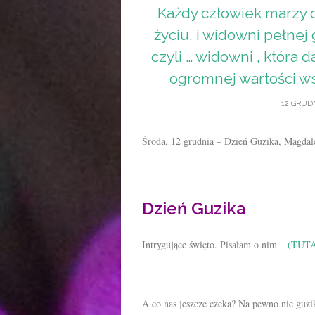
Każdy człowiek marzy o
życiu, i widowni pełnej
czyli … widowni , która
ogromnej wartości ws
12 GRUDN
Środa, 12 grudnia – Dzień Guzika, Magdal
Dzień Guzika
Intrygujące święto. Pisałam o nim
(TUTA
A co nas jeszcze czeka? Na pewno nie guzik