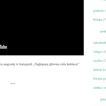
podróże
(
Polska
(7
pod
rękodzieł
religia
(4
rzeźba
(1
a nagrodę w kategorii „Najlepsza główna rola kobieca”
sławne ko
Święta po
***
sztuka ( 
poez