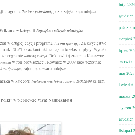
luty 2024
ycji programu
, gdzie zajęła piąte miejsce,
Taniec z gwiazdami
grudzień
paździer
Wiktora
w kategorii
Największe odkrycie telewizyjne
sierpień 
ział w drugiej edycji programu
. Za zwycięstwo
Jak oni śpiewają
marki SEAT oraz kontrakt na nagranie własnej płyty. Wydała
lipiec 20
ał w programie
. Rok później zastąpiła Katarzynę
Ranking gwiazd
czerwiec
w roli prowadzącej. Również w 2009 jako uczestnik
śpiewają
, zajmując czwarte miejsce.
k oni śpiewają
maj 2023
aczka
w kategorii
za film
Najlepsza rola kobieca sezonu 2008/2009
kwiecień
marzec 2
 Polki
Viva! Najpiękniejsi
” w plebiscycie
.
styczeń 
grudzień
listopad 