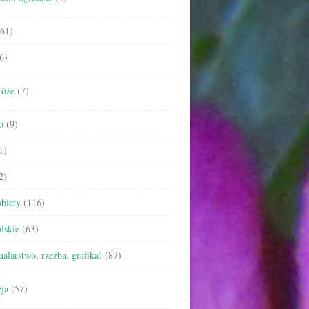
61)
6)
róże
(7)
o
(9)
1)
2)
biety
(116)
lskie
(63)
malarstwo, rzeźba, grafika)
(87)
ja
(57)