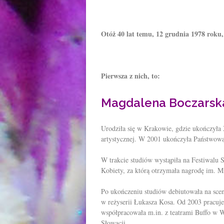
Otóż 40 lat temu, 12 grudnia 1978 roku, 
Pierwsza z nich, to:
Magdalena Boczarsk
Urodziła się w Krakowie, gdzie ukończyła
artystycznej. W 2001 ukończyła Państwową
W trakcie studiów wystąpiła na Festiwalu 
Kobiety, za którą otrzymała nagrodę im. M
Po ukończeniu studiów debiutowała na sce
w reżyserii Łukasza Kosa. Od 2003 pracuj
współpracowała m.in. z teatrami Buffo w Wa
Słowacji.