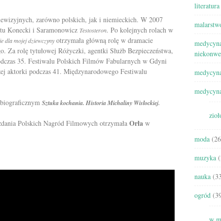
literatura
ewizyjnych, zarówno polskich, jak i niemieckich. W 2007
malarstw
uetu Konecki i Saramonowicz
. Po kolejnych rolach w
Testosteron
otrzymała główną rolę w dramacie
ie dla mojej dziewczyny
medycyna
o. Za rolę tytułowej Różyczki, agentki Służb Bezpieczeństwa,
niekonwe
podczas 35. Festiwalu Polskich Filmów Fabularnych w Gdyni
szej aktorki podczas 41. Międzynarodowego Festiwalu
medycyna
medycyna
e biograficznym
Sztuka kochania. Historia Michaliny Wisłockiej.
zioł
Orła
zdania Polskich Nagród Filmowych
otrzymała
w
moda
(26
muzyka
(
nauka
(33
ogród
(39
w m