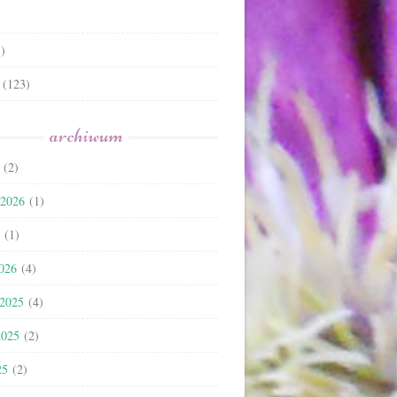
)
(123)
archiwum
(2)
 2026
(1)
(1)
2026
(4)
 2025
(4)
2025
(2)
25
(2)