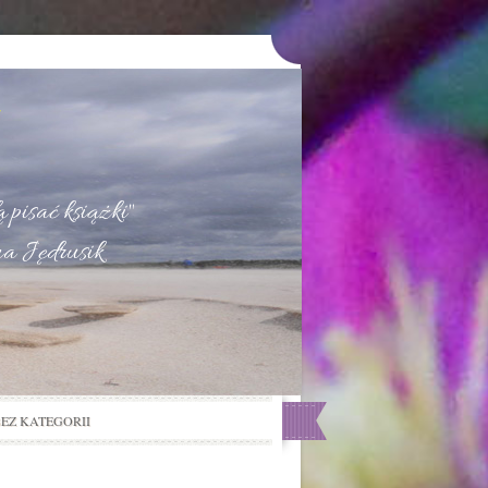
u
 pisać książki"
na Jędrusik
BEZ KATEGORII