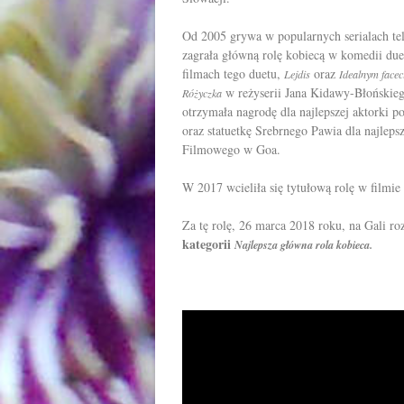
Od 2005 grywa w popularnych serialach tel
zagrała główną rolę kobiecą w komedii d
filmach tego duetu,
oraz
Lejdis
Idealnym facec
w reżyserii Jana Kidawy-Błońskieg
Różyczka
otrzymała nagrodę dla najlepszej aktorki 
oraz statuetkę Srebrnego Pawia dla najlep
Filmowego w Goa.
W 2017 wcieliła się tytułową rolę w filmi
Za tę rolę, 26 marca 2018 roku, na
Gali ro
kategorii
Najlepsza główna rola kobieca.