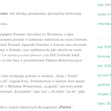
teatr
(65)
rneke
. Jest aktorką, piosenkarką i prezenterką telewizyjną.
uroda
(11
zwierzęta
owie.
eglądzie Piosenki Aktorskiej we Wrocławiu, a także
konanie piosenki w konkursie studenckim na tymże festiwalu.
retacji Piosenek Agnieszki Osieckiej w Sopocie oraz otrzymała
maj 2026
znej w Rybniku, oraz zadebiutowała jako aktorka na scenie
y I w
a na XIX Festiwalu Szkół
Siedmiu grzechach głównych,
kwiecień
e za rolę Onej w przedstawieniu Tadeusza Różewicza
Rajski
luty 2026
styczeń 
roku występując gościnie w serialach: „Kasia i Tomek”
a złe” (zagrała Ewę).
Przełomowym w karierze Joasi okazał
grudzień
rant” z Michałem Wiśniewskim, „Legenda” (pierwszy polski
serialach „Kryminalni” (jako Iza) i „Na dobre i na złe” (jako
sierpień 
lipiec 20
„Playboy
piła w sesjach zdjęciowych dla magazynu
”.