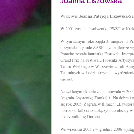
Joanna Liszowska
Joanna Patrycja Liszowska-Se
Właściwie
W 2001 została absolwentką PWST w Krak
W tym samym roku zajęła 3. miejsce na Prz
otrzymała nagrodę ZASP–u za najlepsze wy
Ponadto została laureatką Festiwalu Interp
Grand Prix na Festiwalu Piosenki Artystyc
Teatru Wielkiego w Warszawie w roli Ann
Teatralnych w Łodzi otrzymała wyróżnieni
.
ogródek
Na szklanym ekranie zadebiutowała w 2002 
(zagrała Asystentkę Tomka) i „Na dobre i n
się rok 2005. Zagrała w filmach: „Lawsto
horror od lat!) oraz dołączyła do obsady w 
lekarz radiolog Dorota).
We wrześniu 2005 i w grudniu 2006 wystą