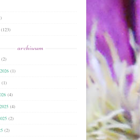
)
(123)
archiwum
(2)
 2026
(1)
(1)
2026
(4)
 2025
(4)
2025
(2)
25
(2)