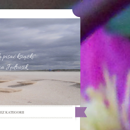
u
 pisać książki"
na Jędrusik
BEZ KATEGORII