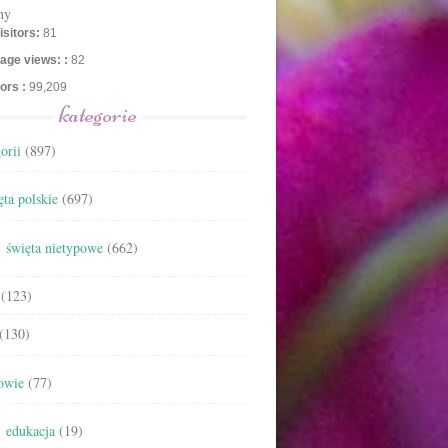
ny
isitors:
81
age views: :
82
tors :
99,209
kategorie
orii
(897)
ta polskie
(697)
święta nietypowe
(662)
(123)
(130)
owie
(77)
edukacja
(19)