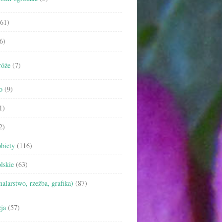
61)
6)
róże
(7)
o
(9)
1)
2)
biety
(116)
lskie
(63)
malarstwo, rzeźba, grafika)
(87)
ja
(57)