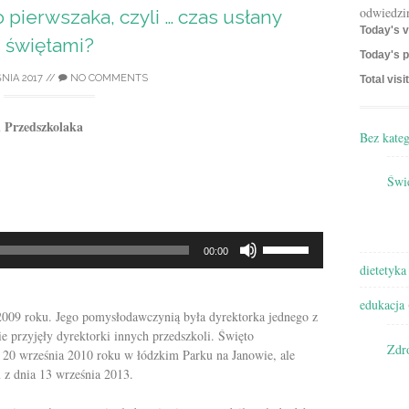
odwiedzi
pierwszaka, czyli … czas usłany
Today's v
świętami?
Today's p
NIA 2017
//
NO COMMENTS
Total visi
ń Przedszkolaka
Bez kateg
Świę
Używaj
00:00
strzałek
dietetyka
do
góry/do
edukacja
 2009 roku. Jego pomysłodawczynią była dyrektorka jednego z
dołu
nie przyjęły dyrektorki innych przedszkoli. Święto
aby
Zdr
 20 września 2010 roku w łódzkim Parku na Janowie, ale
zwiększyć
 z dnia 13 września 2013.
lub
zmniejszyć