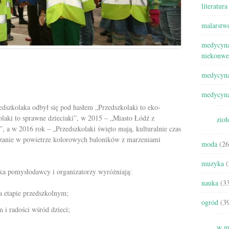
literatura
malarstw
medycyna
niekonwe
medycyna
medycyna
edszkolaka odbył się pod hasłem „Przedszkolaki to eko-
olaki to sprawne dzieciaki”, w 2015 – „Miasto Łódź z
zioł
, a w 2016 rok – „Przedszkolaki święto mają, kulturalnie czas
zczanie w powietrze kolorowych baloników z marzeniami
moda
(26
muzyka
(
a pomysłodawcy i organizatorzy wyróżniają:
nauka
(33
 etapie przedszkolnym;
ogród
(39
 i radości wśród dzieci;
w m