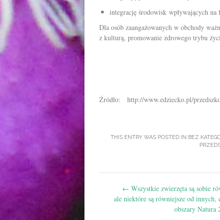
integrację środowisk wpływających na 
Dla osób zaangażowanych w obchody ważne 
z kulturą, promowanie zdrowego trybu życia
Źródło: http://www.edziecko.pl/przedszk
THIS ENTRY WAS POSTED IN
BEZ KATEGO
PRZED
Post
←
Wszystkie zwierzęta są sobie r
navigation
ale niektóre są równiejsze od innych, 
obszary Natura 