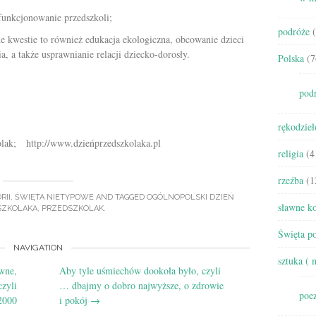
funkcjonowanie przedszkoli;
podróże
(
kwestie to również edukacja ekologiczna, obcowanie dzieci
, a także usprawnianie relacji dziecko-dorosły.
Polska
(7
pod
rękodzieł
olak; http://www.dzieńprzedszkolaka.pl
religia
(4
rzeźba
(1
RII
,
ŚWIĘTA NIETYPOWE
AND TAGGED
OGÓLNOPOLSKI DZIEŃ
sławne ko
SZKOLAKA
,
PRZEDSZKOLAK
.
Święta po
NAVIGATION
sztuka ( 
ówne,
Aby tyle uśmiechów dookoła było, czyli
czyli
… dbajmy o dobro najwyższe, o zdrowie
poez
2000
i pokój
→