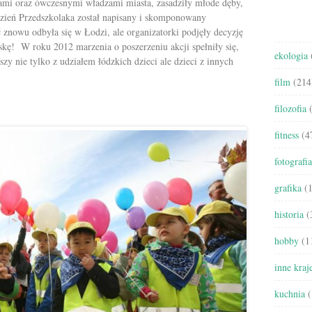
ami oraz ówczesnymi władzami miasta, zasadziły młode dęby,
głośność.
Dzień Przedszkolaka został napisany i skomponowany
znowu odbyła się w Łodzi, ale organizatorki podjęły decyzję
skę! W roku 2012 marzenia o poszerzeniu akcji spełniły się,
ekologia
zy nie tylko z udziałem łódzkich dzieci ale dzieci z innych
film
(214
filozofia
(
fitness
(4
fotografia
grafika
(1
historia
(
hobby
(1
inne kraj
kuchnia
(