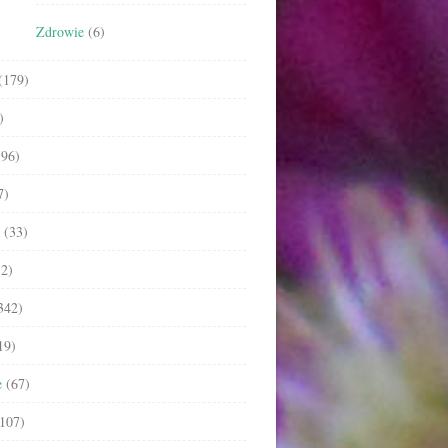
Zdrowie
(6)
(179)
)
96)
7)
(33)
2)
342)
19)
e
(67)
107)