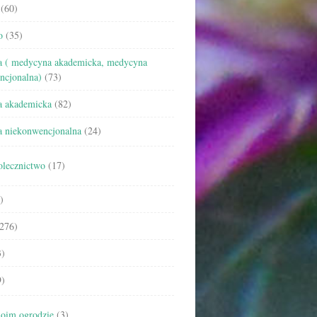
(60)
o
(35)
 ( medycyna akademicka, medycyna
ncjonalna)
(73)
 akademicka
(82)
 niekonwencjonalna
(24)
olecznictwo
(17)
)
276)
)
)
oim ogrodzie
(3)