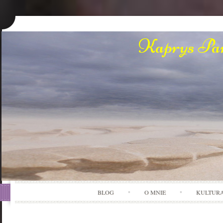
Kaprys Pan
BLOG
O MNIE
KULTUR