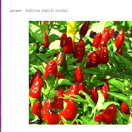
– kultywar papryki rocznej,
piri-piri