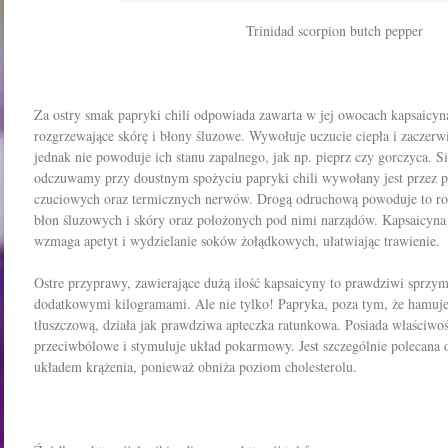
Trinidad scorpion butch pepper
Za ostry smak papryki chili odpowiada zawarta w jej owocach kapsaicyna
rozgrzewające skórę i błony śluzowe. Wywołuje uczucie ciepła i zaczerw
jednak nie powoduje ich stanu zapalnego, jak np. pieprz czy gorczyca. Si
odczuwamy przy doustnym spożyciu papryki chili wywołany jest przez p
czuciowych oraz termicznych nerwów. Drogą odruchową powoduje to ro
błon śluzowych i skóry oraz położonych pod nimi narządów. Kapsaicyna 
wzmaga apetyt i wydzielanie soków żołądkowych, ułatwiając trawienie.
Ostre przyprawy, zawierające dużą ilość kapsaicyny to prawdziwi sprzy
dodatkowymi kilogramami. Ale nie tylko! Papryka, poza tym, że hamuje 
tłuszczową, działa jak prawdziwa apteczka ratunkowa. Posiada właściwoś
przeciwbólowe i stymuluje układ pokarmowy. Jest szczególnie polecan
układem krążenia, ponieważ obniża poziom cholesterolu.