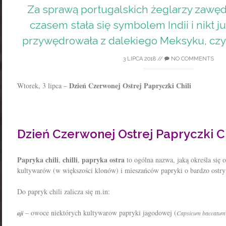
Za sprawą portugalskich żeglarzy zawędr
czasem stała się symbolem Indii i nikt ju
przywędrowała z dalekiego Meksyku, czyli
3 LIPCA 2018
//
NO COMMENTS
Dzień Czerwonej Ostrej Papryczki Chili
Wtorek, 3 lipca –
Dzień Czerwonej Ostrej Papryczki Ch
Papryka chili
chilli
papryka ostra
,
,
to ogólna nazwa, jaką określa się
kultywarów (w większości klonów) i mieszańców papryki o bardzo ostr
Do papryk chili zalicza się m.in:
– owoce niektórych kultywarow papryki jagodowej (
aji
Capsicum baccatum