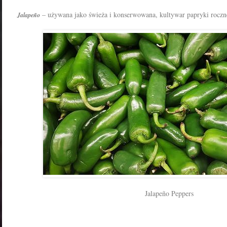
– używana jako świeża i konserwowana, kultywar papryki roczn
Jalapeño
Jalapeño Peppers