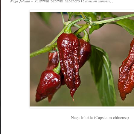
– kultywar papryki habanero (
),
Naga Jolokia
Capsicum chinense
Naga Jolokia (Capsicum chinense)