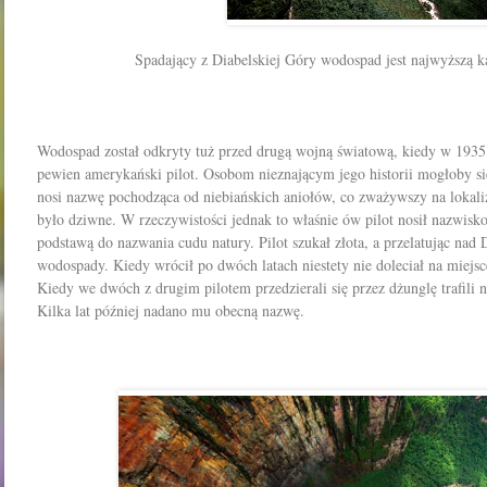
Spadający z Diabelskiej Góry wodospad jest najwyższą k
Wodospad został odkryty tuż przed drugą wojną światową, kiedy w 1935
pewien amerykański pilot. Osobom nieznającym jego historii mogłoby si
nosi nazwę pochodząca od niebiańskich aniołów, co zważywszy na lokali
było dziwne. W rzeczywistości jednak to właśnie ów pilot nosił nazwisko
podstawą do nazwania cudu natury. Pilot szukał złota, a przelatując nad
wodospady. Kiedy wrócił po dwóch latach niestety nie doleciał na miejsce
Kiedy we dwóch z drugim pilotem przedzierali się przez dżunglę trafili
Kilka lat później nadano mu obecną nazwę.