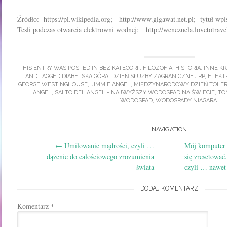
Źródło: https://pl.wikipedia.org; http://www.gigawat.net.pl; tytuł wpi
Tesli podczas otwarcia elektrowni wodnej; http://wenezuela.lovetotravel
THIS ENTRY WAS POSTED IN
BEZ KATEGORII
,
FILOZOFIA
,
HISTORIA
,
INNE KR
AND TAGGED
DIABELSKA GÓRA
,
DZIEŃ SŁUŻBY ZAGRANICZNEJ RP
,
ELEKT
GEORGE WESTINGHOUSE
,
JIMMIE ANGEL
,
MIĘDZYNARODOWY DZIEŃ TOLER
ANGEL
,
SALTO DEL ANGEL - NAJWYŻSZY WODOSPAD NA ŚWIECIE
,
TO
WODOSPAD
,
WODOSPADY NIAGARA
.
Post
NAVIGATION
←
Umiłowanie mądrości, czyli …
Mój komputer 
navigation
dążenie do całościowego zrozumienia
się zresetować. 
świata
czyli … nawet
DODAJ KOMENTARZ
Komentarz
*