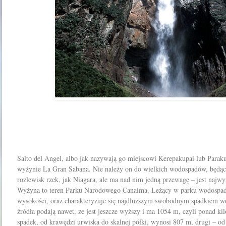
Salto del Angel, albo jak nazywają go miejscowi Kerepakupai lub Parak
wyżynie La Gran Sabana. Nie należy on do wielkich wodospadów, będą
rozlewisk rzek, jak Niagara, ale ma nad nim jedną przewagę – jest naj
Wyżyna to teren Parku Narodowego Canaima. Leżący w parku wodospa
wysokości, oraz charakteryzuje się najdłuższym swobodnym spadkiem w
źródła podają nawet, ze jest jeszcze wyższy i ma 1054 m, czyli ponad k
spadek, od krawędzi urwiska do skalnej półki, wynosi 807 m, drugi – o