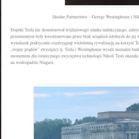
Idealne Partnerstwo – George Westinghouse i Nik
Dopóki Tesla nie skonstruował trójfazowego silnika indukcyjnego, zalety
przemiennym były kwestionowane przez brak urządzeń zdolnych do jej w
wynalazek praktycznie rozstrzygnął wieloletnią rywalizację na korzyść Te
„wojny prądów” zwycięzcy tj. Tesla i Westinghouse wyszli niemalże b
momentem dla ostatecznego zwycięstwa technologii Nikoli Tesli okazała
na wodospadzie Niagara.