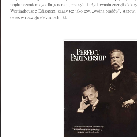
prądu przemiennego dla generacji, przesyłu i użytkowania energii elektryc
Westinghouse z Edisonem, znany też jako tzw. „wojna prądów”, stanowi 
okres w rozwoju elektrotechniki.