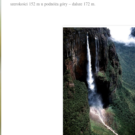
szerokości 152 m u podnóża góry – dalsze 172 m.