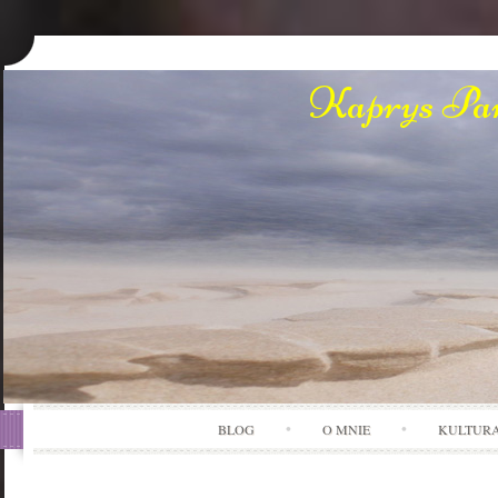
Kaprys Pan
BLOG
O MNIE
KULTUR