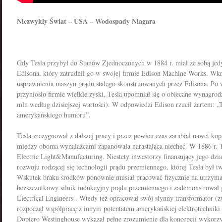
Niezwykly Świat – USA – Wodospady Niagara
Gdy Tesla przybył do Stanów Zjednoczonych w 1884 r. miał ze sobą jedy
Edisona, który zatrudnił go w swojej firmie Edison Machine Works. Wk
usprawnienia maszyn prądu stałego skonstruowanych przez Edisona. Po w
przyniosło firmie wielkie zyski, Tesla upomniał się o obiecane wynagro
mln według dzisiejszej wartości). W odpowiedzi Edison rzucił żartem: „T
amerykańskiego humoru”.
Tesla zrezygnował z dalszej pracy i przez pewien czas zarabiał nawet k
między oboma wynalazcami zapanowała narastająca niechęć. W 1886 r. Te
Electric Light&Manufacturing. Niestety inwestorzy finansujący jego dzi
rozwoju rodzącej się technologii prądu przemiennego, której Tesla był tw
Wskutek braku środków ponownie musiał pracować fizycznie na utrzyma
bezszczotkowy silnik indukcyjny prądu przemiennego i zademonstrował 
Electrical Engineers . Wtedy też opracował swój słynny transformator (z
rozpoczął współpracę z innym potentatem amerykańskiej elektrotechnik
Dopiero Westinghouse wykazał pełne zrozumienie dla koncepcji wykorz