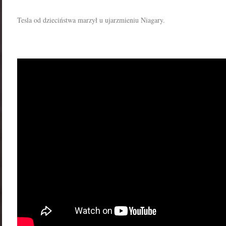
Tesla od dzieciństwa marzył u ujarzmieniu Niagary.